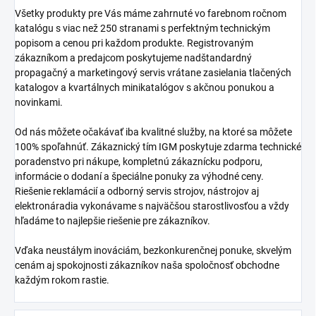
Všetky produkty pre Vás máme zahrnuté vo farebnom ročnom
katalógu s viac než 250 stranami s perfektným technickým
popisom a cenou pri každom produkte. Registrovaným
zákazníkom a predajcom poskytujeme nadštandardný
propagačný a marketingový servis vrátane zasielania tlačených
katalogov a kvartálnych minikatalógov s akčnou ponukou a
novinkami.
Od nás môžete očakávať iba kvalitné služby, na ktoré sa môžete
100% spoľahnúť. Zákaznický tím IGM poskytuje zdarma technické
poradenstvo pri nákupe, kompletnú zákaznícku podporu,
informácie o dodaní a špeciálne ponuky za výhodné ceny.
Riešenie reklamácií a odborný servis strojov, nástrojov aj
elektronáradia vykonávame s najväčšou starostlivosťou a vždy
hľadáme to najlepšie riešenie pre zákazníkov.
Vďaka neustálym inováciám, bezkonkurenčnej ponuke, skvelým
cenám aj spokojnosti zákazníkov naša spoločnosť obchodne
každým rokom rastie.