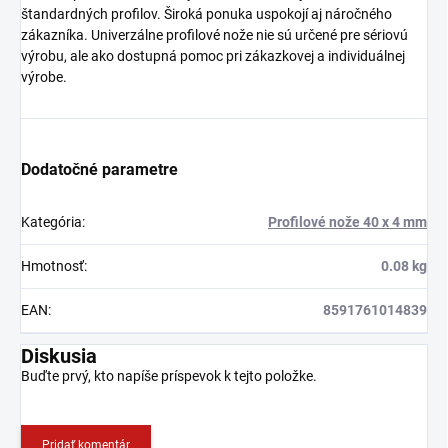
štandardných profilov. Široká ponuka uspokojí aj náročného
zákazníka. Univerzálne profilové nože nie sú určené pre sériovú
výrobu, ale ako dostupná pomoc pri zákazkovej a individuálnej
výrobe.
Dodatočné parametre
Kategória
:
Profilové nože 40 x 4 mm
Hmotnosť
:
0.08 kg
EAN
:
8591761014839
Diskusia
Buďte prvý, kto napíše príspevok k tejto položke.
Pridať komentár