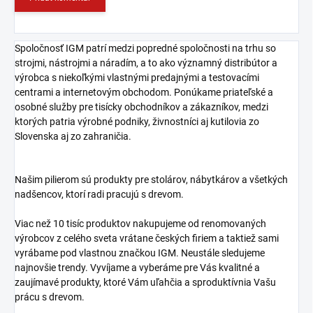
Spoločnosť IGM patrí medzi popredné spoločnosti na trhu so
strojmi, nástrojmi a náradím, a to ako významný distribútor a
výrobca s niekoľkými vlastnými predajnými a testovacími
centrami a internetovým obchodom. Ponúkame priateľské a
osobné služby pre tisícky obchodníkov a zákazníkov, medzi
ktorých patria výrobné podniky, živnostníci aj kutilovia zo
Slovenska aj zo zahraničia.
Našim pilierom sú produkty pre stolárov, nábytkárov a všetkých
nadšencov, ktorí radi pracujú s drevom.
Viac než 10 tisíc produktov nakupujeme od renomovaných
výrobcov z celého sveta vrátane českých firiem a taktiež sami
vyrábame pod vlastnou značkou IGM. Neustále sledujeme
najnovšie trendy. Vyvíjame a vyberáme pre Vás kvalitné a
zaujímavé produkty, ktoré Vám uľahčia a sproduktívnia Vašu
prácu s drevom.