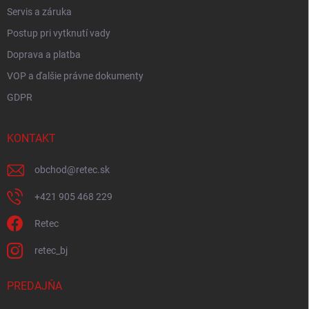
Servis a záruka
Postup pri vytknutí vady
Doprava a platba
VOP a ďalšie právne dokumenty
GDPR
KONTAKT
obchod
@
retec.sk
+421 905 468 229
Retec
retec_bj
PREDAJŇA