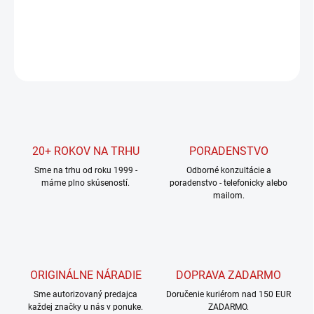
DETAILNÉ INFORMÁCIE
OPÝTAŤ SA
STRÁŽIŤ
20+ ROKOV NA TRHU
PORADENSTVO
Sme na trhu od roku 1999 -
Odborné konzultácie a
máme plno skúseností.
poradenstvo - telefonicky alebo
mailom.
ORIGINÁLNE NÁRADIE
DOPRAVA ZADARMO
Sme autorizovaný predajca
Doručenie kuriérom nad 150 EUR
každej značky u nás v ponuke.
ZADARMO.