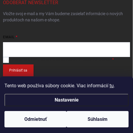
ODOBERAŤ NEWSLETTER
Vložte svoj e-mail a my Vám budeme zasielať informácie o nových
produktoch na našom e-shope.
EMAIL
Vložením e-mailu
súhlasíte so spracováním osobných údajov
.
Prihlásiť sa
Tento web používa súbory cookie. Viac informácií
tu
.
Nastavenie
Copyright 2026
RETEC.SK
. Všetky práva vyhradené.
Odmietnuť
Súhlasím
Vytvoril Shoptet