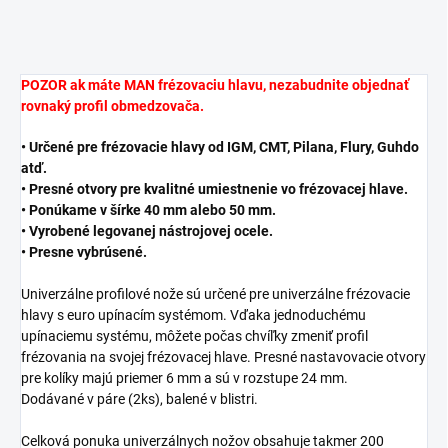
POZOR ak máte MAN frézovaciu hlavu, nezabudnite objednať
rovnaký profil obmedzovača.
• Určené pre frézovacie hlavy od IGM, CMT, Pilana, Flury, Guhdo
atď.
• Presné otvory pre kvalitné umiestnenie vo frézovacej hlave.
• Ponúkame v šírke 40 mm alebo 50 mm.
• Vyrobené legovanej nástrojovej ocele.
• Presne vybrúsené.
Univerzálne profilové nože sú určené pre univerzálne frézovacie
hlavy s euro upínacím systémom. Vďaka jednoduchému
upínaciemu systému, môžete počas chvíľky zmeniť profil
frézovania na svojej frézovacej hlave. Presné nastavovacie otvory
pre kolíky majú priemer 6 mm a sú v rozstupe 24 mm.
Dodávané v páre (2ks), balené v blistri.
Celková ponuka univerzálnych nožov obsahuje takmer 200