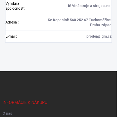
Výrobná
IGM nástroje a stroje s.r.o.
spoločnosť
:
Ke Kopanině 560 252 67 Tuchoměřice,
Adresa
:
Praha-západ
E-mail
:
prodej@igm.cz
Z
á
p
ä
t
i
INFORMÁCIE K NÁKUPU
e
O nás