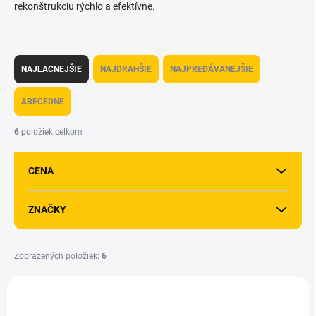
rekonštrukciu rýchlo a efektívne.
R
a
NAJLACNEJŠIE
NAJDRAHŠIE
NAJPREDÁVANEJŠIE
d
e
ABECEDNE
n
i
6
položiek celkom
e
p
CENA
r
o
d
ZNAČKY
u
k
t
Zobrazených položiek:
6
o
V
v
ý
p