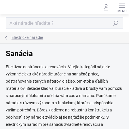
Prejsť
na
obsah
Hľadať
Elektrické náradie
Sanácia
Efektívne odstránenie a renovácia. V tejto kategórii nájdete
výkonné elektrické náradie určené na sanačné práce,
odstraňovanie starých náterov, dlažieb, omietok a ďalších
materiálov. Sekacie kladivá, búracie kladivá a brúsky vám pomôžu
s náročnými úlohami a ušetria vám čas a námahu. Ponúkame
náradie s rôznym výkonom a funkciami, ktoré sa prispôsobia
vašim potrebám. Dôraz kladieme na robustnú konštrukciu a
odolnosť, aby náradie zvládlo aj tie najťažšie podmienky. S
elektrickým náradím pre sanáciu zvládnete renováciu a