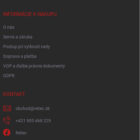
ä
t
i
INFORMÁCIE K NÁKUPU
e
O nás
Servis a záruka
Postup pri vytknutí vady
Doprava a platba
VOP a ďalšie právne dokumenty
GDPR
KONTAKT
obchod
@
retec.sk
+421 905 468 229
Retec