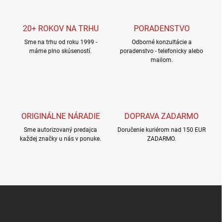
d
a
c
20+ ROKOV NA TRHU
PORADENSTVO
i
Sme na trhu od roku 1999 -
e
Odborné konzultácie a
máme plno skúseností.
poradenstvo - telefonicky alebo
p
mailom.
r
v
k
y
v
ý
ORIGINÁLNE NÁRADIE
DOPRAVA ZADARMO
p
i
Sme autorizovaný predajca
Doručenie kuriérom nad 150 EUR
s
každej značky u nás v ponuke.
ZADARMO.
u
Z
á
p