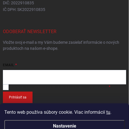
DIČ: 2022910835
IČ DPH: SK2022910835
ODOBERAŤ NEWSLETTER
Vložte svoj e-mail a my Vám budeme zasielať informácie o nových
produktoch na našom e-shope.
EMAIL
Vložením e-mailu
súhlasíte so spracováním osobných údajov
.
Prihlásiť sa
Tento web používa súbory cookie. Viac informácií
tu
.
Nastavenie