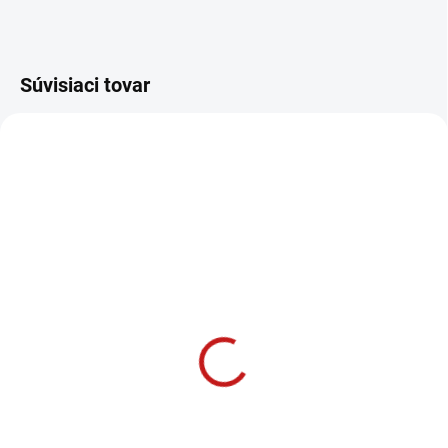
Súvisiaci tovar
SKLADOM U DODÁVATEĽA
IGM Univerzálna CNC
fréza pre profilové nože
- D65x40 L93 S=20 Z2
197 €
160,16 € bez DPH