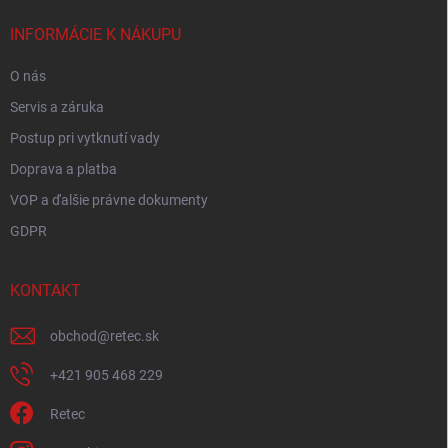
t
i
INFORMÁCIE K NÁKUPU
e
O nás
Servis a záruka
Postup pri vytknutí vady
Doprava a platba
VOP a ďalšie právne dokumenty
GDPR
KONTAKT
obchod
@
retec.sk
+421 905 468 229
Retec