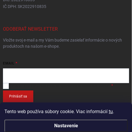
IČ DPH: SK2022910835
ODOBERAŤ NEWSLETTER
Vložte svoj e-mail a my Vám budeme zasielať informácie o nových
produktoch na našom e-shope.
EMAIL
Vložením e-mailu
súhlasíte so spracováním osobných údajov
.
Prihlásiť sa
Tento web používa súbory cookie. Viac informácií
tu
.
Nastavenie