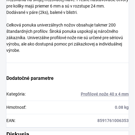
pre kolíky majú priemer 6 mm a sú v rozstupe 24 mm.
Dodávané v páre (2ks), balené v blistri.
Celková ponuka univerzálnych nožov obsahuje takmer 200
štandardných profilov. Široká ponuka uspokojí aj náročného
zákazníka. Univerzálne profilové nože nie sú určené pre sériovú
výrobu, ale ako dostupná pomoc pri zákazkovej a individuálnej
výrobe.
Dodatočné parametre
Kategória
:
Profilové nože 40 x 4 mm
Hmotnosť
:
0.08 kg
EAN
:
8591761006353
Diskusia