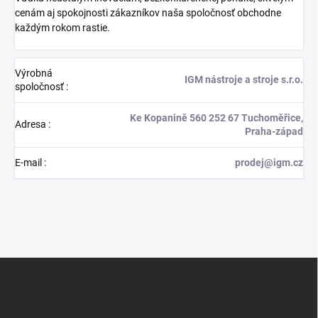
cenám aj spokojnosti zákazníkov naša spoločnosť obchodne
každým rokom rastie.
Výrobná
IGM nástroje a stroje s.r.o.
spoločnosť
:
Ke Kopanině 560 252 67 Tuchoměřice,
Adresa
:
Praha-západ
E-mail
:
prodej@igm.cz
Z
á
p
ä