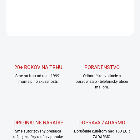
DETAILNÉ INFORMÁCIE
OPÝTAŤ SA
STRÁŽIŤ
20+ ROKOV NA TRHU
PORADENSTVO
Sme na trhu od roku 1999 -
Odborné konzultácie a
máme plno skúseností.
poradenstvo - telefonicky alebo
mailom.
ORIGINÁLNE NÁRADIE
DOPRAVA ZADARMO
Sme autorizovaný predajca
Doručenie kuriérom nad 150 EUR
každej značky u nás v ponuke.
ZADARMO.