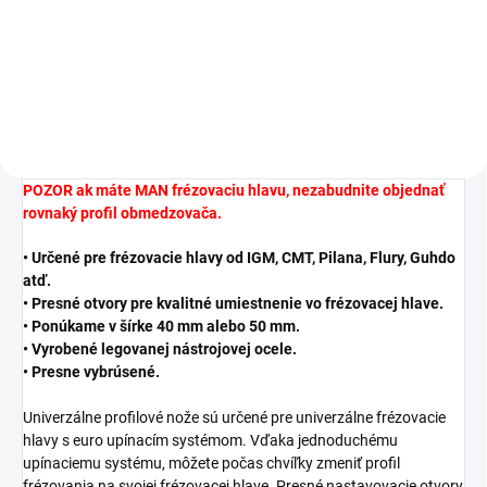
−
+
Do košíka
POZOR ak máte MAN frézovaciu hlavu, nezabudnite objednať
rovnaký profil obmedzovača.
• Určené pre frézovacie hlavy od IGM, CMT, Pilana, Flury, Guhdo
atď.
• Presné otvory pre kvalitné umiestnenie vo frézovacej hlave.
• Ponúkame v šírke 40 mm alebo 50 mm.
• Vyrobené legovanej nástrojovej ocele.
• Presne vybrúsené.
Univerzálne profilové nože sú určené pre univerzálne frézovacie
hlavy s euro upínacím systémom. Vďaka jednoduchému
upínaciemu systému, môžete počas chvíľky zmeniť profil
frézovania na svojej frézovacej hlave. Presné nastavovacie otvory