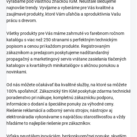
vyrábame pod vlastnou značkou IGM. Neustále sledujeme
najnovšie trendy. Vyvíjame a vyberáme pre Vás kvalitné a
zaujímavé produkty, ktoré Vám uľahčia a sproduktívnia Vašu
prácu s drevom.
Všetky produkty pre Vás máme zahrnuté vo farebnom ročnom
katalógu s viac než 250 stranami s perfektným technickým
popisom a cenou pri každom produkte. Registrovaným
zákazníkom a predajcom poskytujeme nadštandardný
propagačný a marketingový servis vrátane zasielania tlačených
katalogov a kvartálnych minikatalógov s akčnou ponukou a
novinkami.
Od nás môžete očakávať iba kvalitné služby, na ktoré sa môžete
100% spoľahnúť. Zákaznický tím IGM poskytuje zdarma technické
poradenstvo pri nákupe, kompletnú zákaznícku podporu,
informácie o dodaní a špeciálne ponuky za výhodné ceny.
Riešenie reklamácií a odborný servis strojov, nástrojov aj
elektronáradia vykonávame s najväčšou starostlivosťou a vždy
hľadáme to najlepšie riešenie pre zákazníkov.
Vďaka neustálym inováciám, bezkonkurenčnej ponuke, skvelým