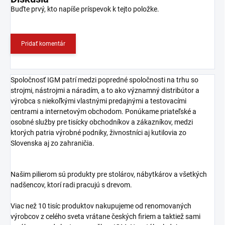
Buďte prvý, kto napíše príspevok k tejto položke.
Pridať komentár
Spoločnosť IGM patrí medzi popredné spoločnosti na trhu so
strojmi, nástrojmi a náradím, a to ako významný distribútor a
výrobca s niekoľkými vlastnými predajnými a testovacími
centrami a internetovým obchodom. Ponúkame priateľské a
osobné služby pre tisícky obchodníkov a zákazníkov, medzi
ktorých patria výrobné podniky, živnostníci aj kutilovia zo
Slovenska aj zo zahraničia.
Našim pilierom sú produkty pre stolárov, nábytkárov a všetkých
nadšencov, ktorí radi pracujú s drevom.
Viac než 10 tisíc produktov nakupujeme od renomovaných
výrobcov z celého sveta vrátane českých firiem a taktiež sami