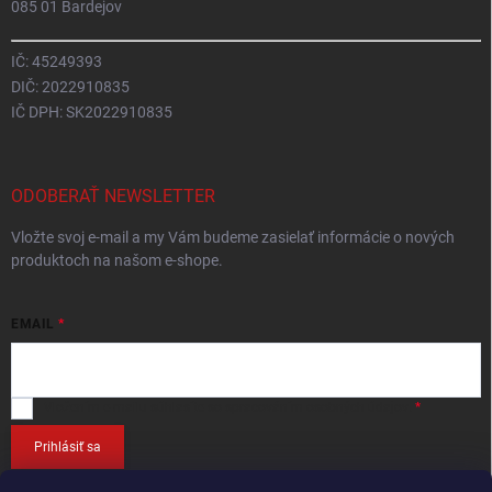
085 01 Bardejov
IČ: 45249393
DIČ: 2022910835
IČ DPH: SK2022910835
ODOBERAŤ NEWSLETTER
Vložte svoj e-mail a my Vám budeme zasielať informácie o nových
produktoch na našom e-shope.
EMAIL
Vložením e-mailu
súhlasíte so spracováním osobných údajov
.
Prihlásiť sa