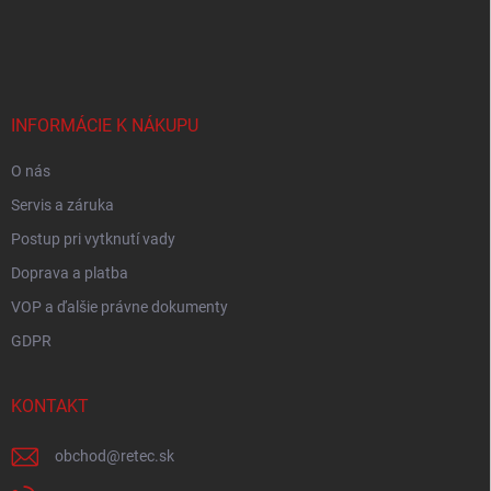
Z
á
p
ä
t
i
INFORMÁCIE K NÁKUPU
e
O nás
Servis a záruka
Postup pri vytknutí vady
Doprava a platba
VOP a ďalšie právne dokumenty
GDPR
KONTAKT
obchod
@
retec.sk