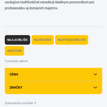
oscilujúce multifunkčné náradie je ideálnym pomocníkom pre
profesionálov aj domácich majstrov.
R
a
NAJLACNEJŠIE
NAJDRAHŠIE
NAJPREDÁVANEJŠIE
d
e
ABECEDNE
n
i
7
položiek celkom
e
p
CENA
r
o
d
ZNAČKY
u
k
t
Zobrazených položiek:
7