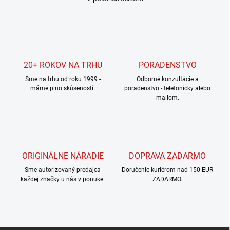
O
v
l
á
d
a
c
20+ ROKOV NA TRHU
PORADENSTVO
i
Sme na trhu od roku 1999 -
e
Odborné konzultácie a
máme plno skúseností.
poradenstvo - telefonicky alebo
p
mailom.
r
v
k
y
v
ý
ORIGINÁLNE NÁRADIE
DOPRAVA ZADARMO
p
i
Sme autorizovaný predajca
Doručenie kuriérom nad 150 EUR
s
každej značky u nás v ponuke.
ZADARMO.
u