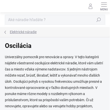
Prejsť
na
obsah
Hľadať
Elektrické náradie
Oscilácia
Univerzálny pomocník pre renovácie a opravy. V tejto kategórii
nájdete všestranné oscilujúce elektrické náradie, ktoré vám ušetrí
čas a miesto vďaka výmene nadstavcov. S jedným nástrojom
môžete rezať, brúsiť, škrabať, leštiť a vykonávať mnoho ďalších
úloh. Oscilujúci pohyb s vysokou frekvenciou umožňuje presné a
kontrolované opracovanie aj v ťažko dostupných miestach. V
ponuke máme rôzne modely s rozdielnym výkonom a
príslušenstvom, ktoré sa prispôsobí vašim potrebám. Či už
renovujete, opravujete alebo sa venujete hobby projektom,