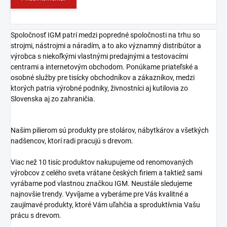
Spoločnosť IGM patrí medzi popredné spoločnosti na trhu so
strojmi, nástrojmi a náradím, a to ako významný distribútor a
výrobca s niekoľkými vlastnými predajnými a testovacími
centrami a internetovým obchodom. Ponúkame priateľské a
osobné služby pre tisícky obchodníkov a zákazníkov, medzi
ktorých patria výrobné podniky, živnostníci aj kutilovia zo
Slovenska aj zo zahraničia.
Našim pilierom sú produkty pre stolárov, nábytkárov a všetkých
nadšencov, ktorí radi pracujú s drevom.
Viac než 10 tisíc produktov nakupujeme od renomovaných
výrobcov z celého sveta vrátane českých firiem a taktiež sami
vyrábame pod vlastnou značkou IGM. Neustále sledujeme
najnovšie trendy. Vyvíjame a vyberáme pre Vás kvalitné a
zaujímavé produkty, ktoré Vám uľahčia a sproduktívnia Vašu
prácu s drevom.