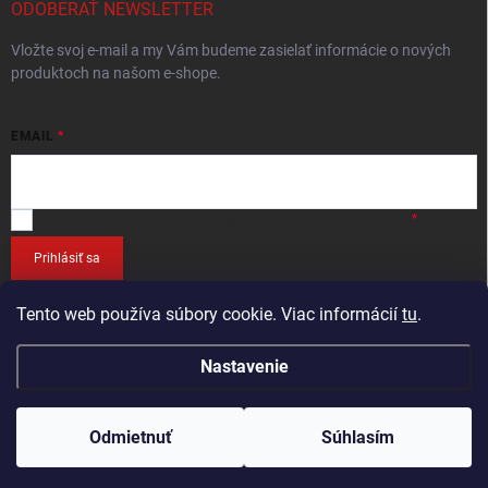
ODOBERAŤ NEWSLETTER
Vložte svoj e-mail a my Vám budeme zasielať informácie o nových
produktoch na našom e-shope.
EMAIL
Vložením e-mailu
súhlasíte so spracováním osobných údajov
.
Prihlásiť sa
Tento web používa súbory cookie. Viac informácií
tu
.
Nastavenie
Copyright 2026
RETEC.SK
. Všetky práva vyhradené.
Odmietnuť
Súhlasím
Vytvoril Shoptet