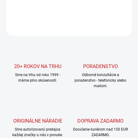
DETAILNÉ INFORMÁCIE
OPÝTAŤ SA
STRÁŽIŤ
20+ ROKOV NA TRHU
PORADENSTVO
Sme na trhu od roku 1999 -
Odborné konzultácie a
máme plno skúseností.
poradenstvo - telefonicky alebo
mailom.
ORIGINÁLNE NÁRADIE
DOPRAVA ZADARMO
Sme autorizovaný predajca
Doručenie kuriérom nad 150 EUR
každej značky u nás v ponuke.
ZADARMO.