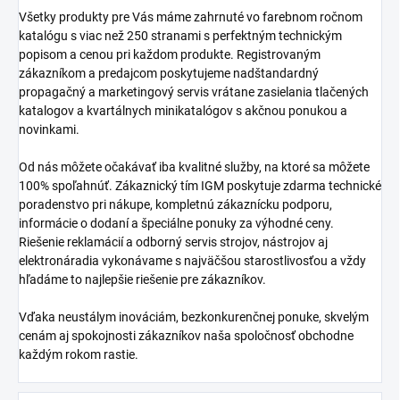
Všetky produkty pre Vás máme zahrnuté vo farebnom ročnom
katalógu s viac než 250 stranami s perfektným technickým
popisom a cenou pri každom produkte. Registrovaným
zákazníkom a predajcom poskytujeme nadštandardný
propagačný a marketingový servis vrátane zasielania tlačených
katalogov a kvartálnych minikatalógov s akčnou ponukou a
novinkami.
Od nás môžete očakávať iba kvalitné služby, na ktoré sa môžete
100% spoľahnúť. Zákaznický tím IGM poskytuje zdarma technické
poradenstvo pri nákupe, kompletnú zákaznícku podporu,
informácie o dodaní a špeciálne ponuky za výhodné ceny.
Riešenie reklamácií a odborný servis strojov, nástrojov aj
elektronáradia vykonávame s najväčšou starostlivosťou a vždy
hľadáme to najlepšie riešenie pre zákazníkov.
Vďaka neustálym inováciám, bezkonkurenčnej ponuke, skvelým
cenám aj spokojnosti zákazníkov naša spoločnosť obchodne
každým rokom rastie.