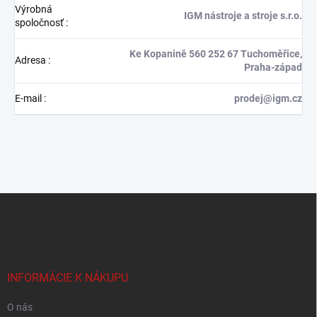
Výrobná
IGM nástroje a stroje s.r.o.
spoločnosť
:
Ke Kopanině 560 252 67 Tuchoměřice,
Adresa
:
Praha-západ
E-mail
:
prodej@igm.cz
Z
á
p
ä
t
i
INFORMÁCIE K NÁKUPU
e
O nás