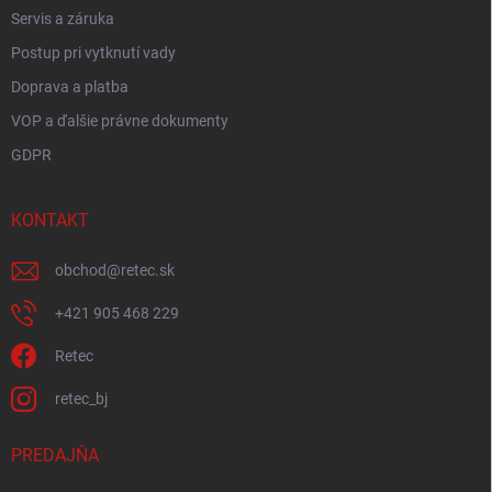
Servis a záruka
Postup pri vytknutí vady
Doprava a platba
VOP a ďalšie právne dokumenty
GDPR
KONTAKT
obchod
@
retec.sk
+421 905 468 229
Retec
retec_bj
PREDAJŇA