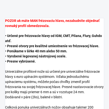
POZOR ak máte MAN frézovaciu hlavu, nezabudnite objednať
rovnaký profil obmedzovača.
• Určené pre frézovacie hlavy od IGM, CMT, Pilana, Flury, Guhdo
atď.
• Presné otvory pre kvalitné umiestnenie vo frézovacej hlave.
• Ponúkame v šírke 40 mm alebo 50 mm.
• Vyrobené legovanej nástrojovej ocele.
• Presne vybrúsené.
Univerzálne profilové nože sú určené pre univerzálne frézovacie
hlavy s euro upínacím systémom. Vďaka jednoduchému
upínaciemu systému, môžete počas chvíľky zmeniť profil
frézovania na svojej frézovacej hlave. Presné nastavovacie otvory
pre kolíky majú priemer 6 mm a sú v rozstupe 24 mm.
Dodávané v páre (2ks), balené v blistri.
Celková ponuka univerzálnych nožov obsahuje takmer 200