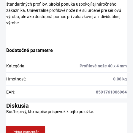
štandardných profilov. Široká ponuka uspokojí aj náročného
zákazníka. Univerzálne profilové nože nie sú určené pre sériovú
výrobu, ale ako dostupná pomoc pri zákazkovej a individuálnej
výrobe.
Dodatočné parametre
Kategória
:
Profilové nože 40 x 4 mm
Hmotnosť
:
0.08 kg
EAN
:
8591761006964
Diskusia
Buďte prvý, kto napíše príspevok k tejto položke.
Pridať komentár