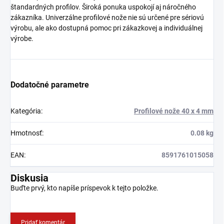
štandardných profilov. Široká ponuka uspokojí aj náročného
zákazníka. Univerzálne profilové nože nie sú určené pre sériovú
výrobu, ale ako dostupná pomoc pri zákazkovej a individuálnej
výrobe.
Dodatočné parametre
Kategória
:
Profilové nože 40 x 4 mm
Hmotnosť
:
0.08 kg
EAN
:
8591761015058
Diskusia
Buďte prvý, kto napíše príspevok k tejto položke.
Pridať komentár