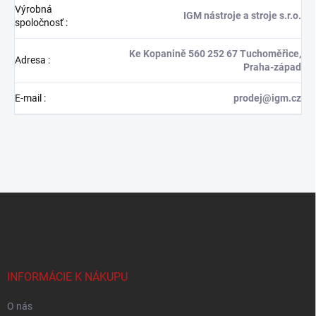
Výrobná
IGM nástroje a stroje s.r.o.
spoločnosť
:
Ke Kopanině 560 252 67 Tuchoměřice,
Adresa
:
Praha-západ
E-mail
:
prodej@igm.cz
Z
á
p
ä
t
i
INFORMÁCIE K NÁKUPU
e
O nás