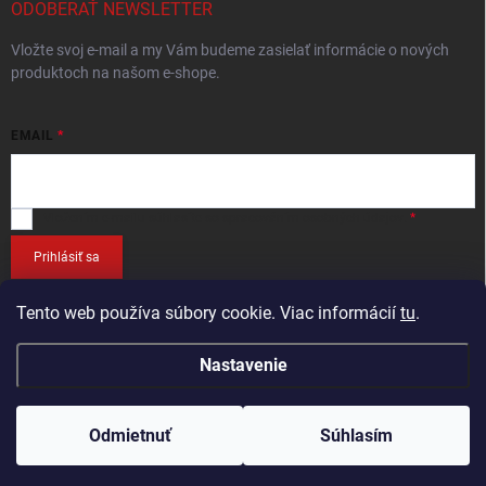
ODOBERAŤ NEWSLETTER
Vložte svoj e-mail a my Vám budeme zasielať informácie o nových
produktoch na našom e-shope.
EMAIL
Vložením e-mailu
súhlasíte so spracováním osobných údajov
.
Prihlásiť sa
Tento web používa súbory cookie. Viac informácií
tu
.
Nastavenie
Copyright 2026
RETEC.SK
. Všetky práva vyhradené.
Odmietnuť
Súhlasím
Vytvoril Shoptet