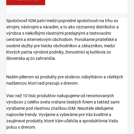
Spoločnosť IGM patrí medzi popredné spoločnosti na trhu so
strojmi, nástrojmi a náradím, a to ako významný distribútor a
výrobca s niekoľkými vlastnými predajnými a testovacími
centrami a internetovým obchodom. Ponúkame priateľské a
osobné služby pre tisícky obchodníkov a zákazníkov, medzi
ktorých patria výrobné podniky, živnostníci aj kutilovia zo
Slovenska aj zo zahraničia.
Našim pilierom sú produkty pre stolárov, nábytkárov a všetkých
nadšencov, ktorí radi pracujú s drevom.
Viac než 10 tisíc produktov nakupujeme od renomovaných
výrobcov z celého sveta vrátane českých firiem a taktiež sami
vyrábame pod vlastnou značkou IGM. Neustále sledujeme
najnovšie trendy. Vyvíjame a vyberáme pre Vás kvalitné a
zaujímavé produkty, ktoré Vám uľahčia a sproduktívnia Vašu
prácu s drevom.