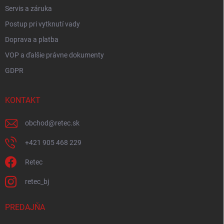
Servis a záruka
Postup pri vytknutí vady
Doprava a platba
VOP a ďalšie právne dokumenty
GDPR
KONTAKT
obchod
@
retec.sk
+421 905 468 229
Retec
retec_bj
PREDAJŇA