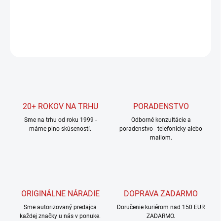
DETAILNÉ INFORMÁCIE
OPÝTAŤ SA
STRÁŽIŤ
20+ ROKOV NA TRHU
PORADENSTVO
Sme na trhu od roku 1999 -
Odborné konzultácie a
máme plno skúseností.
poradenstvo - telefonicky alebo
mailom.
ORIGINÁLNE NÁRADIE
DOPRAVA ZADARMO
Sme autorizovaný predajca
Doručenie kuriérom nad 150 EUR
každej značky u nás v ponuke.
ZADARMO.