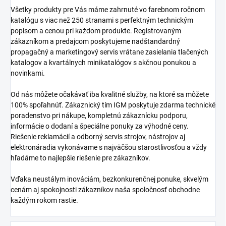
Všetky produkty pre Vás máme zahrnuté vo farebnom ročnom
katalógu s viac než 250 stranami s perfektným technickým
popisom a cenou pri každom produkte. Registrovaným
zákazníkom a predajcom poskytujeme nadštandardný
propagačný a marketingový servis vrátane zasielania tlačených
katalogov a kvartálnych minikatalógov s akčnou ponukou a
novinkami.
Od nás môžete očakávať iba kvalitné služby, na ktoré sa môžete
100% spoľahnúť. Zákaznický tím IGM poskytuje zdarma technické
poradenstvo pri nákupe, kompletnú zákaznícku podporu,
informácie o dodaní a špeciálne ponuky za výhodné ceny.
Riešenie reklamácií a odborný servis strojov, nástrojov aj
elektronáradia vykonávame s najväčšou starostlivosťou a vždy
hľadáme to najlepšie riešenie pre zákazníkov.
Vďaka neustálym inováciám, bezkonkurenčnej ponuke, skvelým
cenám aj spokojnosti zákazníkov naša spoločnosť obchodne
každým rokom rastie.