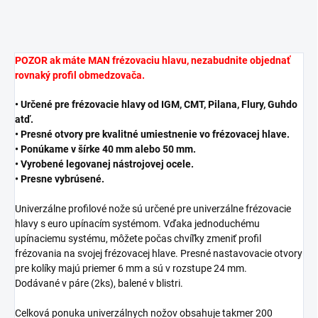
POZOR ak máte MAN frézovaciu hlavu, nezabudnite objednať
rovnaký profil obmedzovača.
• Určené pre frézovacie hlavy od IGM, CMT, Pilana, Flury, Guhdo
atď.
• Presné otvory pre kvalitné umiestnenie vo frézovacej hlave.
• Ponúkame v šírke 40 mm alebo 50 mm.
• Vyrobené legovanej nástrojovej ocele.
• Presne vybrúsené.
Univerzálne profilové nože sú určené pre univerzálne frézovacie
hlavy s euro upínacím systémom. Vďaka jednoduchému
upínaciemu systému, môžete počas chvíľky zmeniť profil
frézovania na svojej frézovacej hlave. Presné nastavovacie otvory
pre kolíky majú priemer 6 mm a sú v rozstupe 24 mm.
Dodávané v páre (2ks), balené v blistri.
Celková ponuka univerzálnych nožov obsahuje takmer 200