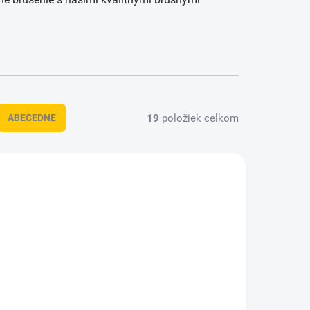
19
položiek celkom
ABECEDNE
8603182
2608600218
KLADOM
SKLADOM