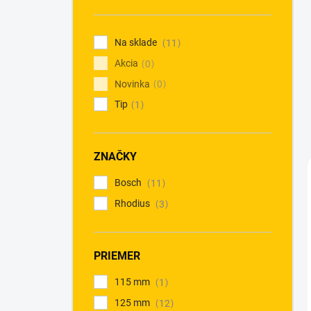
n
e
l
Na sklade
11
Akcia
0
Novinka
0
Tip
1
ZNAČKY
Bosch
11
Rhodius
3
PRIEMER
115 mm
1
125 mm
12