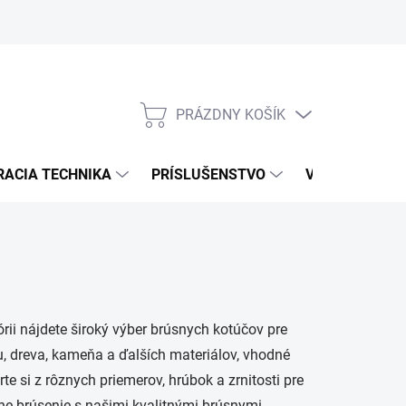
PRÁZDNY KOŠÍK
NÁKUPNÝ
KOŠÍK
RACIA TECHNIKA
PRÍSLUŠENSTVO
VÝROBCOVIA
rii nájdete široký výber brúsnych kotúčov pre
u, dreva, kameňa a ďalších materiálov, vhodné
te si z rôznych priemerov, hrúbok a zrnitosti pre
vne brúsenie s našimi kvalitnými brúsnymi