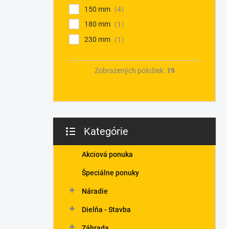
150 mm
4
180 mm
1
230 mm
1
Zobrazených položiek:
19
Kategórie
Preskočiť
kategórie
Akciová ponuka
Špeciálne ponuky
Náradie
Dielňa - Stavba
Záhrada