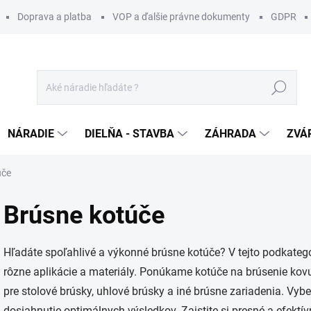
Doprava a platba
VOP a ďalšie právne dokumenty
GDPR
Hľadať
NÁRADIE
DIELŇA - STAVBA
ZÁHRADA
ZVÁ
úče
Brúsne kotúče
Hľadáte spoľahlivé a výkonné brúsne kotúče? V tejto podkategó
rôzne aplikácie a materiály. Ponúkame kotúče na brúsenie kov
pre stolové brúsky, uhlové brúsky a iné brúsne zariadenia. Vyber
dosiahnutie optimálnych výsledkov. Zaistite si presné a efektí