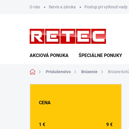
Prejsť
O nás
Servis a záruka
Postup pri vytknutí vady
na
obsah
AKCIOVÁ PONUKA
ŠPECIÁLNE PONUKY
Domov
Príslušenstvo
Brúsenie
Brúsne kot
B
o
č
CENA
n
ý
p
a
1
€
9
€