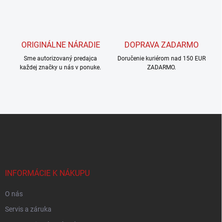
ý
p
i
s
u
ORIGINÁLNE NÁRADIE
DOPRAVA ZADARMO
Sme autorizovaný predajca
Doručenie kuriérom nad 150 EUR
každej značky u nás v ponuke.
ZADARMO.
Z
á
p
ä
t
i
INFORMÁCIE K NÁKUPU
e
O nás
Servis a záruka