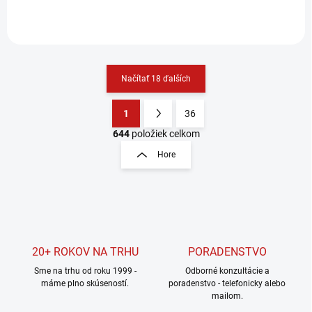
Načítať 18 ďalších
1
36
O
S
v
t
644
položiek celkom
l
r
Hore
á
á
d
n
a
k
c
o
i
e
v
p
a
r
20+ ROKOV NA TRHU
PORADENSTVO
n
v
i
Sme na trhu od roku 1999 -
Odborné konzultácie a
k
máme plno skúseností.
poradenstvo - telefonicky alebo
e
y
mailom.
v