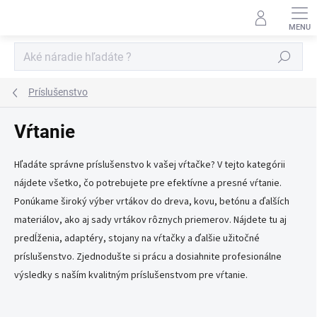
Prejsť
na
obsah
Hľadať
Príslušenstvo
Vŕtanie
Hľadáte správne príslušenstvo k vašej vŕtačke? V tejto kategórii
nájdete všetko, čo potrebujete pre efektívne a presné vŕtanie.
Ponúkame široký výber vrtákov do dreva, kovu, betónu a ďalších
materiálov, ako aj sady vrtákov rôznych priemerov. Nájdete tu aj
predĺženia, adaptéry, stojany na vŕtačky a ďalšie užitočné
príslušenstvo. Zjednodušte si prácu a dosiahnite profesionálne
výsledky s naším kvalitným príslušenstvom pre vŕtanie.