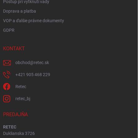
Postup pri vytknutí vady
Doprava a platba
VOP a ďalšie právne dokumenty
GDPR
KONTAKT
obchod
@
retec.sk
+421 905 468 229
Retec
retec_bj
PREDAJŇA
RETEC
Duklianska 3726