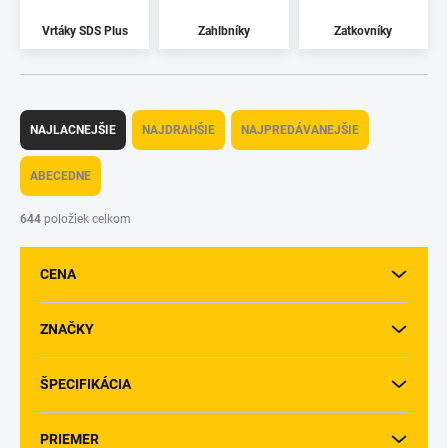
Vrtáky SDS Plus
Zahlbníky
Zatkovníky
R
a
NAJLACNEJŠIE
NAJDRAHŠIE
NAJPREDÁVANEJŠIE
d
e
ABECEDNE
n
i
644
položiek celkom
e
p
CENA
r
o
d
ZNAČKY
u
k
ŠPECIFIKÁCIA
t
o
v
PRIEMER