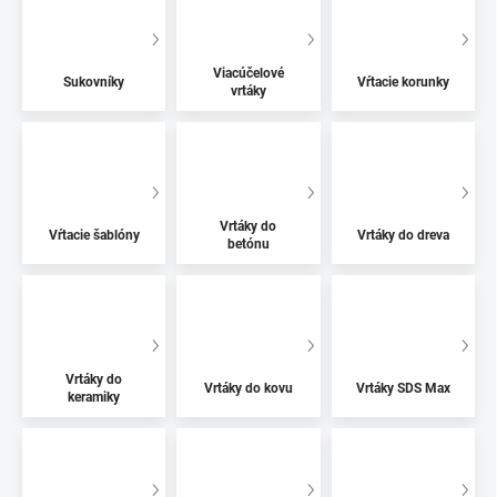
Viacúčelové
Sukovníky
Vŕtacie korunky
vrtáky
Vrtáky do
Vŕtacie šablóny
Vrtáky do dreva
betónu
Vrtáky do
Vrtáky do kovu
Vrtáky SDS Max
keramiky