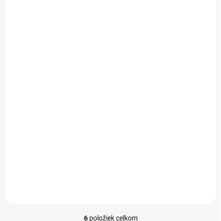
NA DOTAZ
NA DOTAZ
Bosch HCS
Bosch Odstraňovač
multifunkčný nôž ASZ
tmelov ALI 12 SC
32 SC
31,50 €
25,90 €
25,61 € bez DPH
21,06 € bez DPH
Do košíka
Do košíka
6
položiek celkom