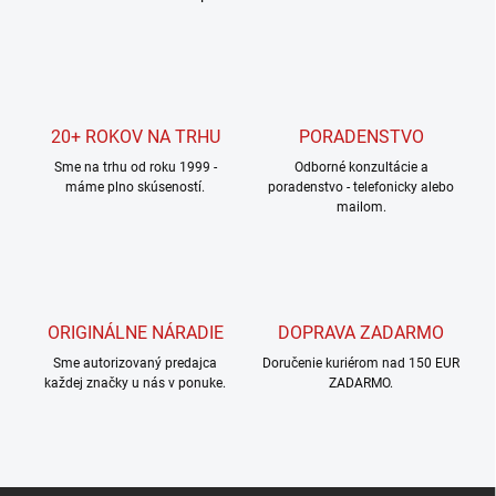
O
v
l
á
d
a
c
20+ ROKOV NA TRHU
PORADENSTVO
i
Sme na trhu od roku 1999 -
e
Odborné konzultácie a
máme plno skúseností.
poradenstvo - telefonicky alebo
p
mailom.
r
v
k
y
v
ý
ORIGINÁLNE NÁRADIE
DOPRAVA ZADARMO
p
i
Sme autorizovaný predajca
Doručenie kuriérom nad 150 EUR
s
každej značky u nás v ponuke.
ZADARMO.
u