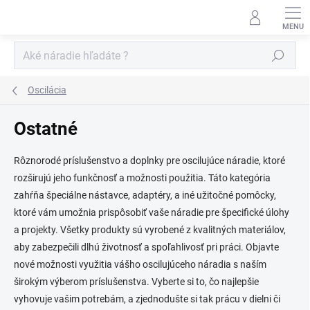
Prejsť
na
obsah
Hľadať
Oscilácia
Ostatné
Rôznorodé príslušenstvo a doplnky pre oscilujúce náradie, ktoré
rozširujú jeho funkčnosť a možnosti použitia. Táto kategória
zahŕňa špeciálne nástavce, adaptéry, a iné užitočné pomôcky,
ktoré vám umožnia prispôsobiť vaše náradie pre špecifické úlohy
a projekty. Všetky produkty sú vyrobené z kvalitných materiálov,
aby zabezpečili dlhú životnosť a spoľahlivosť pri práci. Objavte
nové možnosti využitia vášho oscilujúceho náradia s naším
širokým výberom príslušenstva. Vyberte si to, čo najlepšie
vyhovuje vašim potrebám, a zjednodušte si tak prácu v dielni či