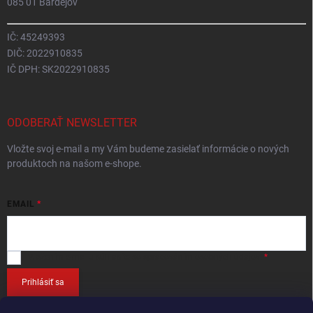
085 01 Bardejov
IČ: 45249393
DIČ: 2022910835
IČ DPH: SK2022910835
ODOBERAŤ NEWSLETTER
Vložte svoj e-mail a my Vám budeme zasielať informácie o nových
produktoch na našom e-shope.
EMAIL
Vložením e-mailu
súhlasíte so spracováním osobných údajov
.
Prihlásiť sa