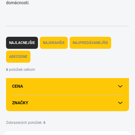
domácnosti.
R
a
NAJLACNEJŠIE
NAJDRAHŠIE
NAJPREDÁVANEJŠIE
d
e
ABECEDNE
n
i
6
položiek celkom
e
p
CENA
r
o
d
ZNAČKY
u
k
t
Zobrazených položiek:
6
o
V
v