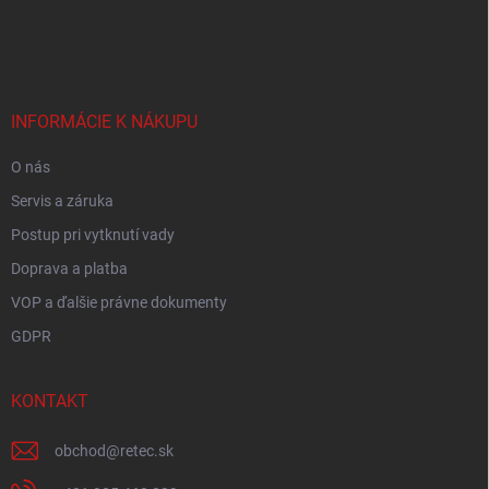
Z
á
p
ä
t
i
INFORMÁCIE K NÁKUPU
e
O nás
Servis a záruka
Postup pri vytknutí vady
Doprava a platba
VOP a ďalšie právne dokumenty
GDPR
KONTAKT
obchod
@
retec.sk