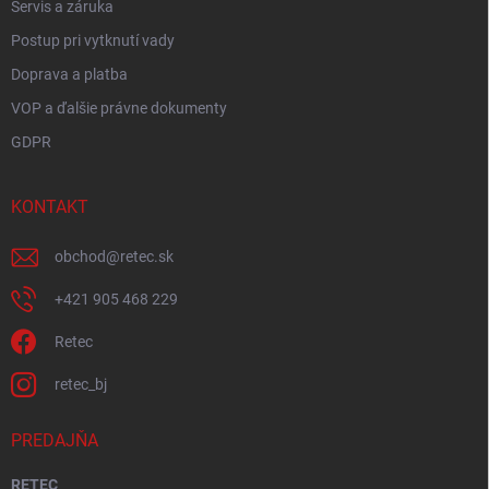
Servis a záruka
Postup pri vytknutí vady
Doprava a platba
VOP a ďalšie právne dokumenty
GDPR
KONTAKT
obchod
@
retec.sk
+421 905 468 229
Retec
retec_bj
PREDAJŇA
RETEC