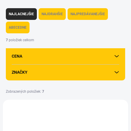
R
a
NAJLACNEJŠIE
NAJDRAHŠIE
NAJPREDÁVANEJŠIE
d
e
ABECEDNE
n
i
7
položiek celkom
e
p
CENA
r
o
d
ZNAČKY
u
k
t
Zobrazených položiek:
7
o
V
v
ý
p
i
s