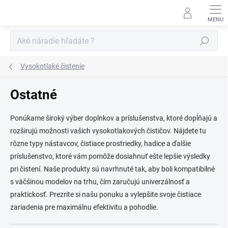
Prejsť
na
obsah
Hľadať
Vysokotlaké čistenie
Ostatné
Ponúkame široký výber doplnkov a príslušenstva, ktoré dopĺňajú a
rozširujú možnosti vašich vysokotlakových čističov. Nájdete tu
rôzne typy nástavcov, čistiace prostriedky, hadice a ďalšie
príslušenstvo, ktoré vám pomôže dosiahnuť ešte lepšie výsledky
pri čistení. Naše produkty sú navrhnuté tak, aby boli kompatibilné
s väčšinou modelov na trhu, čím zaručujú univerzálnosť a
praktickosť. Prezrite si našu ponuku a vylepšite svoje čistiace
zariadenia pre maximálnu efektivitu a pohodlie.