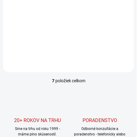
Bosch Univerzálny
čistič povrchov
AquaSurf 280
77,99 €
63,41 € bez DPH
Do košíka
7
položiek celkom
O
v
l
á
d
a
c
20+ ROKOV NA TRHU
PORADENSTVO
i
Sme na trhu od roku 1999 -
e
Odborné konzultácie a
máme plno skúseností.
poradenstvo - telefonicky alebo
p