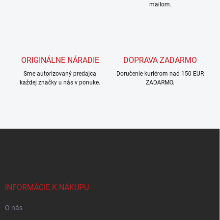
mailom.
r
v
k
y
v
ý
ORIGINÁLNE NÁRADIE
DOPRAVA ZADARMO
p
i
Sme autorizovaný predajca
Doručenie kuriérom nad 150 EUR
s
každej značky u nás v ponuke.
ZADARMO.
u
Z
á
p
ä
t
i
INFORMÁCIE K NÁKUPU
e
O nás