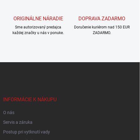
y
v
ý
ORIGINÁLNE NÁRADIE
DOPRAVA ZADARMO
p
i
Sme autorizovaný predajca
Doručenie kuriérom nad 150 EUR
s
každej značky u nás v ponuke.
ZADARMO.
u
Z
á
p
ä
t
i
INFORMÁCIE K NÁKUPU
e
O nás
Servis a záruka
Postup pri vytknutí vady