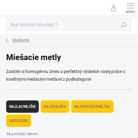
Prejsť
na
obsah
Hľadať
Miešanie
Miešacie metly
Zaistite si homogénnu zmes a perfektný výsledok vašej práce s
kvalitnými miešacími metlami z podkategorie
R
a
NAJLACNEJŠIE
NAJDRAHŠIE
NAJPREDÁVANEJŠIE
d
e
ABECEDNE
n
i
16
položiek celkom