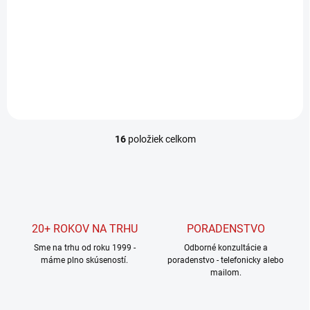
39 €
43 €
31,71 € bez DPH
34,96 € bez DPH
Do košíka
Do košíka
16
položiek celkom
O
v
l
á
d
a
c
20+ ROKOV NA TRHU
PORADENSTVO
i
Sme na trhu od roku 1999 -
e
Odborné konzultácie a
máme plno skúseností.
poradenstvo - telefonicky alebo
p
mailom.
r
v
k