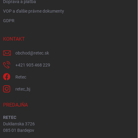
Doprava a platba
VOP a ďalšie právne dokumenty
GDPR
KONTAKT
obchod
@
retec.sk
+421 905 468 229
Retec
retec_bj
PREDAJŇA
RETEC
Duklianska 3726
085 01 Bardejov