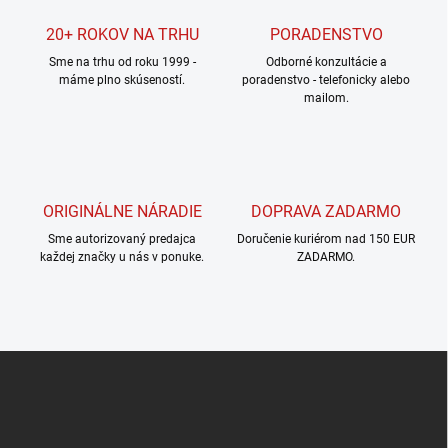
20+ ROKOV NA TRHU
PORADENSTVO
Sme na trhu od roku 1999 -
Odborné konzultácie a
máme plno skúseností.
poradenstvo - telefonicky alebo
mailom.
ORIGINÁLNE NÁRADIE
DOPRAVA ZADARMO
Sme autorizovaný predajca
Doručenie kuriérom nad 150 EUR
každej značky u nás v ponuke.
ZADARMO.
Z
á
p
ä