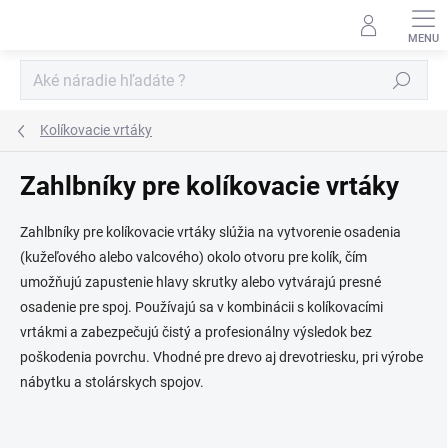
Prejsť
na
obsah
Hľadať
Kolíkovacie vrtáky
Zahlbníky pre kolíkovacie vrtáky
Zahlbníky pre kolíkovacie vrtáky slúžia na vytvorenie osadenia
(kužeľového alebo valcového) okolo otvoru pre kolík, čím
umožňujú zapustenie hlavy skrutky alebo vytvárajú presné
osadenie pre spoj. Používajú sa v kombinácii s kolíkovacími
vrtákmi a zabezpečujú čistý a profesionálny výsledok bez
poškodenia povrchu. Vhodné pre drevo aj drevotriesku, pri výrobe
nábytku a stolárskych spojov.