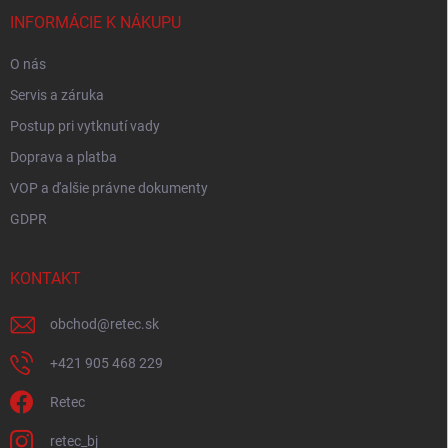
t
i
INFORMÁCIE K NÁKUPU
e
O nás
Servis a záruka
Postup pri vytknutí vady
Doprava a platba
VOP a ďalšie právne dokumenty
GDPR
KONTAKT
obchod
@
retec.sk
+421 905 468 229
Retec
retec_bj