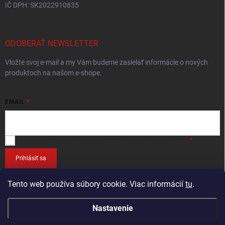
IČ DPH: SK2022910835
ODOBERAŤ NEWSLETTER
Vložte svoj e-mail a my Vám budeme zasielať informácie o nových
produktoch na našom e-shope.
EMAIL
Vložením e-mailu
súhlasíte so spracováním osobných údajov
.
Prihlásiť sa
Tento web používa súbory cookie. Viac informácií
tu
.
Nastavenie