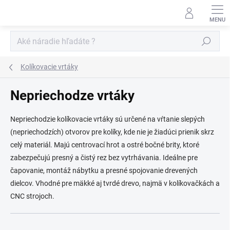
Prejsť
na
obsah
Hľadať
Kolíkovacie vrtáky
Nepriechodze vrtáky
Nepriechodzie kolíkovacie vrtáky sú určené na vŕtanie slepých
(nepriechodzích) otvorov pre kolíky, kde nie je žiadúci prienik skrz
celý materiál. Majú centrovací hrot a ostré bočné brity, ktoré
zabezpečujú presný a čistý rez bez vytrhávania. Ideálne pre
čapovanie, montáž nábytku a presné spojovanie drevených
dielcov. Vhodné pre mäkké aj tvrdé drevo, najmä v kolíkovačkách a
CNC strojoch.
R