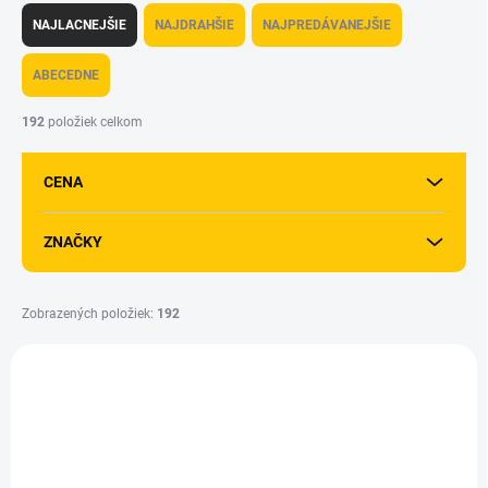
a
NAJLACNEJŠIE
NAJDRAHŠIE
NAJPREDÁVANEJŠIE
d
e
ABECEDNE
n
i
192
položiek celkom
e
p
CENA
r
o
d
ZNAČKY
u
k
t
Zobrazených položiek:
192
o
V
v
ý
p
i
s
p