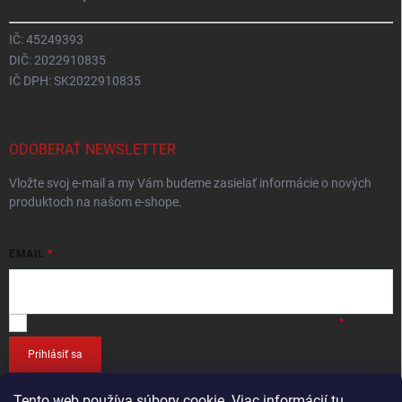
IČ: 45249393
DIČ: 2022910835
IČ DPH: SK2022910835
ODOBERAŤ NEWSLETTER
Vložte svoj e-mail a my Vám budeme zasielať informácie o nových
produktoch na našom e-shope.
EMAIL
Vložením e-mailu
súhlasíte so spracováním osobných údajov
.
Prihlásiť sa
Tento web používa súbory cookie. Viac informácií
tu
.