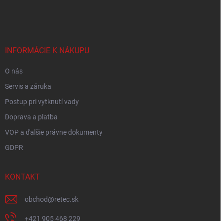
á
p
ä
t
i
INFORMÁCIE K NÁKUPU
e
O nás
Servis a záruka
Postup pri vytknutí vady
Doprava a platba
VOP a ďalšie právne dokumenty
GDPR
KONTAKT
obchod
@
retec.sk
+421 905 468 229