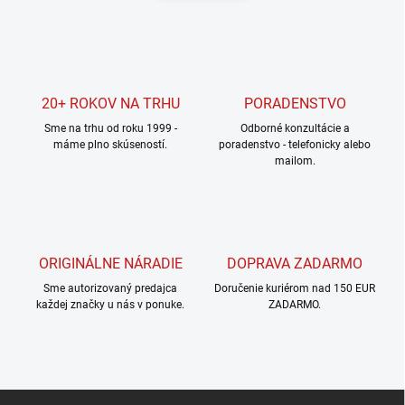
n
a
k
c
o
i
e
v
p
a
r
20+ ROKOV NA TRHU
PORADENSTVO
n
v
i
Sme na trhu od roku 1999 -
Odborné konzultácie a
k
máme plno skúseností.
poradenstvo - telefonicky alebo
e
y
mailom.
v
ý
p
i
s
u
ORIGINÁLNE NÁRADIE
DOPRAVA ZADARMO
Sme autorizovaný predajca
Doručenie kuriérom nad 150 EUR
každej značky u nás v ponuke.
ZADARMO.
Z