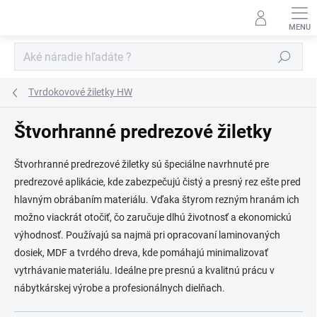
Prejsť
na
obsah
Hľadať
Tvrdokovové žiletky HW
Štvorhranné predrezové žiletky
Štvorhranné predrezové žiletky sú špeciálne navrhnuté pre
predrezové aplikácie, kde zabezpečujú čistý a presný rez ešte pred
hlavným obrábaním materiálu. Vďaka štyrom rezným hranám ich
možno viackrát otočiť, čo zaručuje dlhú životnosť a ekonomickú
výhodnosť. Používajú sa najmä pri opracovaní laminovaných
dosiek, MDF a tvrdého dreva, kde pomáhajú minimalizovať
vytrhávanie materiálu. Ideálne pre presnú a kvalitnú prácu v
nábytkárskej výrobe a profesionálnych dielňach.