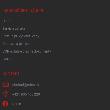
t
i
INFORMÁCIE K NÁKUPU
e
O nás
Servis a záruka
Postup pri vytknutí vady
Doprava a platba
VOP a ďalšie právne dokumenty
GDPR
KONTAKT
obchod
@
retec.sk
+421 905 468 229
Retec