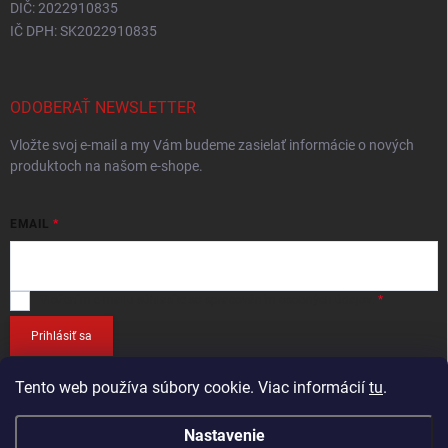
DIČ: 2022910835
IČ DPH: SK2022910835
ODOBERAŤ NEWSLETTER
Vložte svoj e-mail a my Vám budeme zasielať informácie o nových
produktoch na našom e-shope.
EMAIL
Vložením e-mailu
súhlasíte so spracováním osobných údajov
.
Prihlásiť sa
Tento web používa súbory cookie. Viac informácií
tu
.
Nastavenie