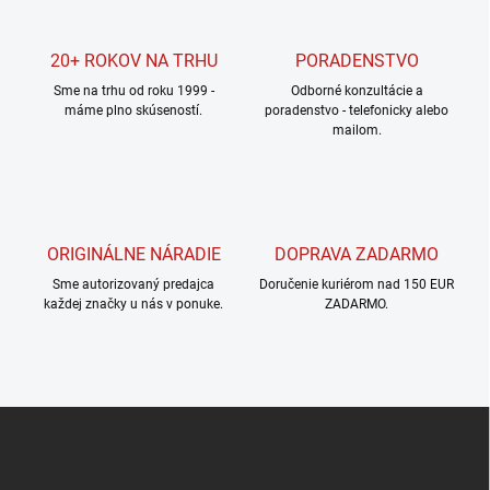
d
a
c
20+ ROKOV NA TRHU
PORADENSTVO
i
Sme na trhu od roku 1999 -
e
Odborné konzultácie a
máme plno skúseností.
poradenstvo - telefonicky alebo
p
mailom.
r
v
k
y
v
ý
ORIGINÁLNE NÁRADIE
DOPRAVA ZADARMO
p
i
Sme autorizovaný predajca
Doručenie kuriérom nad 150 EUR
s
každej značky u nás v ponuke.
ZADARMO.
u
Z
á
p
ä