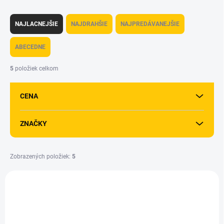
R
a
NAJLACNEJŠIE
NAJDRAHŠIE
NAJPREDÁVANEJŠIE
d
e
ABECEDNE
n
i
5
položiek celkom
e
p
CENA
r
o
d
ZNAČKY
u
k
t
Zobrazených položiek:
5
o
V
v
ý
p
i
s