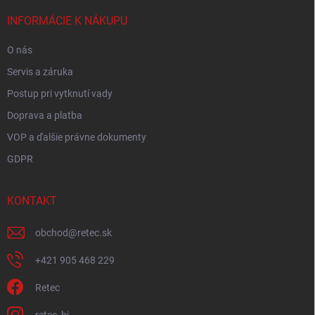
t
i
INFORMÁCIE K NÁKUPU
e
O nás
Servis a záruka
Postup pri vytknutí vady
Doprava a platba
VOP a ďalšie právne dokumenty
GDPR
KONTAKT
obchod
@
retec.sk
+421 905 468 229
Retec
retec_bj