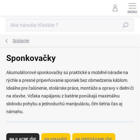
Prejsť
na
obsah
Hľadať
Spájanie
Sponkovačky
Akumulátorové sponkovačky sú praktické a mobilné náradie na
rýchle a presné pripevňovanie sponiek bez obmedzenia káblom.
Ideálne pre čalúnenie, stolárske práce, montáže a opravy v dielni či
na stavbe. Vďaka napájaniu z batérie ponúkajú maximálnu
slobodu pohybu a jednoduchú manipuláciu, čím šetria čas aj
námahu.
R
a
NAJLACNEJŠIE
NAJDRAHŠIE
NAJPREDÁVANEJŠIE