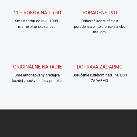
a
c
20+ ROKOV NA TRHU
PORADENSTVO
i
Sme na trhu od roku 1999 -
e
Odborné konzultácie a
máme plno skúseností.
poradenstvo - telefonicky alebo
p
mailom.
r
v
k
y
v
ý
ORIGINÁLNE NÁRADIE
DOPRAVA ZADARMO
p
i
Sme autorizovaný predajca
Doručenie kuriérom nad 150 EUR
s
každej značky u nás v ponuke.
ZADARMO.
u
Z
á
p
ä