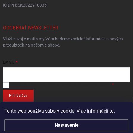
IČ DPH: SK2022910835
ODOBERAŤ NEWSLETTER
Vložte svoj e-mail a my Vám budeme zasielať informácie o nových
produktoch na našom e-shope.
EMAIL
Vložením e-mailu
súhlasíte so spracováním osobných údajov
.
Prihlásiť sa
Tento web používa súbory cookie. Viac informácií
tu
.
Nastavenie