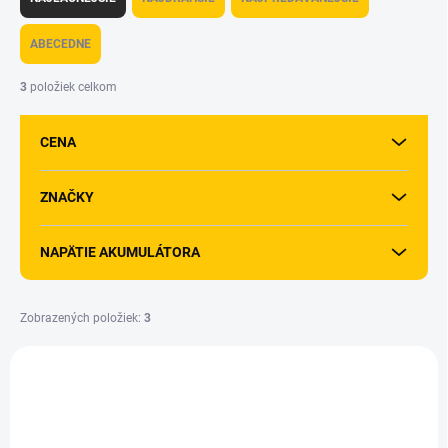
d
e
ABECEDNE
n
i
3
položiek celkom
e
p
CENA
r
o
d
ZNAČKY
u
k
NAPÄTIE AKUMULÁTORA
t
o
v
Zobrazených položiek:
3
V
ý
p
i
s