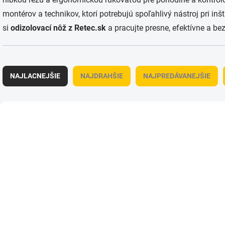
montérov a technikov, ktorí potrebujú spoľahlivý nástroj pri inš
si
odizolovací nôž z Retec.sk
a pracujte presne, efektívne a be
R
a
NAJLACNEJŠIE
NAJDRAHŠIE
NAJPREDÁVANEJŠIE
d
e
n
V
i
ý
7454420002
745
e
p
p
i
r
s
o
p
d
r
u
o
k
d
t
u
o
k
BEŽNE DO 7 - 8 DNÍ
S