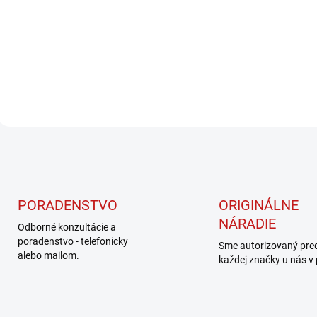
45,12 € bez DPH
Do košíka
O
v
l
á
d
PORADENSTVO
ORIGINÁLNE
a
NÁRADIE
c
Odborné konzultácie a
i
poradenstvo - telefonicky
Sme autorizovaný pre
e
alebo mailom.
každej značky u nás v
p
r
v
k