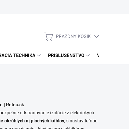
PRÁZDNY KOŠÍK
NÁKUPNÝ
KOŠÍK
RACIA TECHNIKA
PRÍSLUŠENSTVO
VÝROBCOVIA
e | Retec.sk
 bezpečné odstraňovanie izolácie z elektrických
ie okrúhlych aj plochých káblov
, s nastaviteľnou
ané používanie. Ideálne pre elektrikárov,