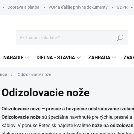
Doprava a platba
VOP a ďalšie právne dokumenty
GDPR
Hľadať
NÁRADIE
DIELŇA - STAVBA
ZÁHRADA
ZVÁ
nice
Odizolovacie nože
Odizolovacie nože
Odizolovacie nože – presné a bezpečné odstraňovanie izoláci
Odizolovacie nože
sú špeciálne navrhnuté pre rýchle, presné a
káblov. V ponuke Retec.sk nájdete kvalitné
nože na odizolovan
hĺbkou rezu a ergonomickou rukoväťou pre pohodlné a kontrolov