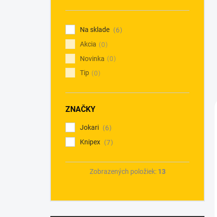
n
e
l
Na sklade
6
Akcia
0
Novinka
0
Tip
0
ZNAČKY
Jokari
6
Knipex
7
Zobrazených položiek:
13