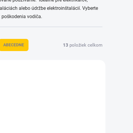
taláciách alebo údržbe elektroinštalácií. Vyberte
z poškodenia vodiča.
13
položiek celkom
ABECEDNE
4420005
7454420007
KLADOM
BEŽNE DO 7 - 8 DNÍ
(1 KS)