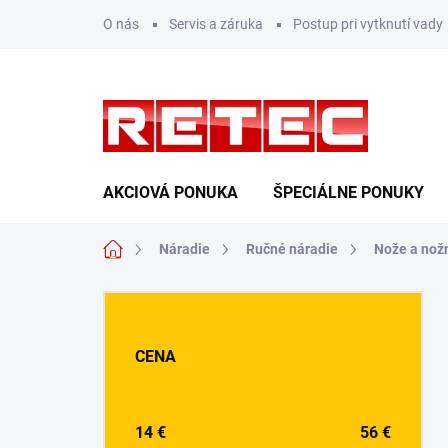
Prejsť
O nás
Servis a záruka
Postup pri vytknutí vady
na
obsah
AKCIOVÁ PONUKA
ŠPECIÁLNE PONUKY
Domov
Náradie
Ručné náradie
Nože a nož
B
o
č
CENA
n
ý
p
a
14
€
56
€