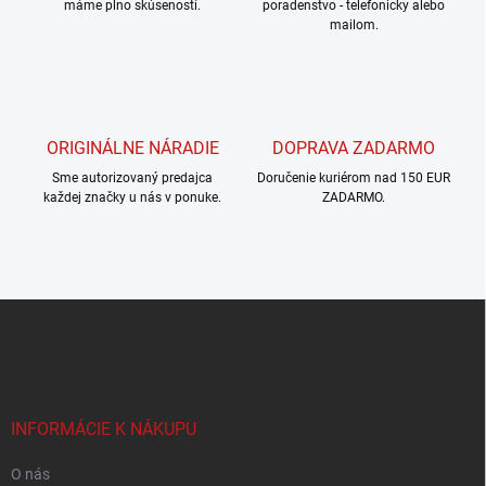
máme plno skúseností.
poradenstvo - telefonicky alebo
p
mailom.
r
v
k
y
v
ý
ORIGINÁLNE NÁRADIE
DOPRAVA ZADARMO
p
i
Sme autorizovaný predajca
Doručenie kuriérom nad 150 EUR
s
každej značky u nás v ponuke.
ZADARMO.
u
Z
á
p
ä
t
i
INFORMÁCIE K NÁKUPU
e
O nás