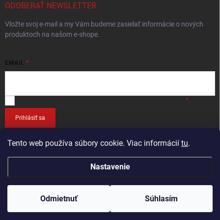
ODOBERAŤ NEWSLETTER
Vložte svoj e-mail a my Vám budeme zasielať informácie o nových
produktoch na našom e-shope.
EMAIL
Vložením e-mailu
súhlasíte so spracováním osobných údajov
.
Prihlásiť sa
Tento web používa súbory cookie. Viac informácií
tu
.
Nastavenie
Copyright 2026
RETEC.SK
. Všetky práva vyhradené.
Odmietnuť
Súhlasím
Vytvoril Shoptet