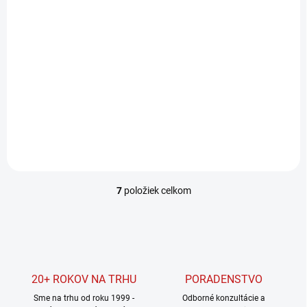
BEŽNE DO 3 DNÍ
Nivel System Meracia
tyč TS-70
84,90 €
69,02 € bez DPH
Do košíka
7
položiek celkom
O
v
l
á
d
a
c
20+ ROKOV NA TRHU
PORADENSTVO
i
Sme na trhu od roku 1999 -
e
Odborné konzultácie a