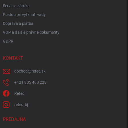
Servis a záruka
Postup pri vytknutí vady
Doprava a platba
VOP a ďalšie právne dokumenty
GDPR
KONTAKT
obchod
@
retec.sk
+421 905 468 229
Retec
retec_bj
PREDAJŇA