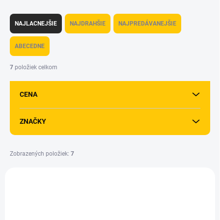
R
a
NAJLACNEJŠIE
NAJDRAHŠIE
NAJPREDÁVANEJŠIE
d
e
ABECEDNE
n
i
7
položiek celkom
e
p
CENA
r
o
d
ZNAČKY
u
k
t
Zobrazených položiek:
7
o
V
v
ý
p
i
s