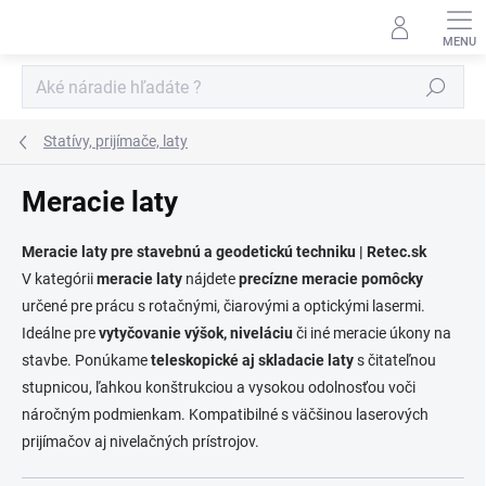
Prejsť
na
obsah
Hľadať
Statívy, prijímače, laty
Meracie laty
Meracie laty pre stavebnú a geodetickú techniku | Retec.sk
V kategórii
meracie laty
nájdete
precízne meracie pomôcky
určené pre prácu s rotačnými, čiarovými a optickými lasermi.
Ideálne pre
vytyčovanie výšok, niveláciu
či iné meracie úkony na
stavbe. Ponúkame
teleskopické aj skladacie laty
s čitateľnou
stupnicou, ľahkou konštrukciou a vysokou odolnosťou voči
náročným podmienkam. Kompatibilné s väčšinou laserových
prijímačov aj nivelačných prístrojov.