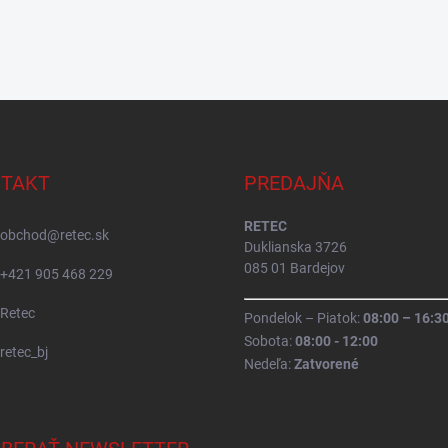
TAKT
PREDAJŇA
RETEC
obchod
@
retec.sk
Duklianska 3726
085 01 Bardejov
+421 905 468 229
Retec
Pondelok – Piatok:
08:00 – 16:3
Sobota:
08:00 - 12:00
retec_bj
Nedeľa:
Zatvorené