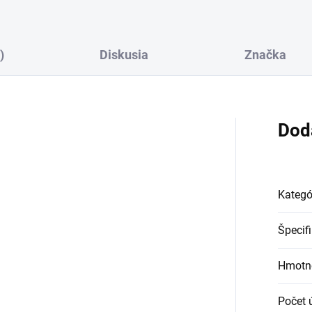
)
Diskusia
Značka
Dod
Kategó
Špecif
Hmotn
Počet 