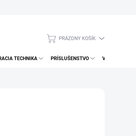
PRÁZDNY KOŠÍK
NÁKUPNÝ
KOŠÍK
RACIA TECHNIKA
PRÍSLUŠENSTVO
VÝROBCOVIA
NÉ