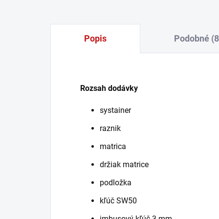
Popis
Podobné (8
Rozsah dodávky
systainer
raznik
matrica
držiak matrice
podložka
kľúč SW50
imbusový kľúč 3 mm