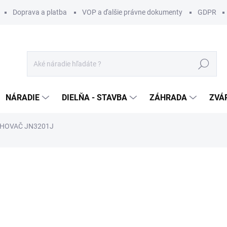
Doprava a platba
VOP a ďalšie právne dokumenty
GDPR
Hľadať
NÁRADIE
DIELŇA - STAVBA
ZÁHRADA
ZVÁ
IHOVAČ JN3201J
otenia
ZNAČKA:
MAKITA
479,99 €
/ ks
390,24 € bez DPH
Jednotková
MOMENTÁLNE NEDOSTUP