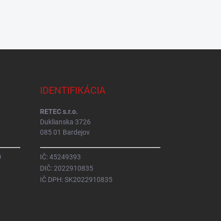
IDENTIFIKÁCIA
RETEC s.r.o.
Duklianska 3726
085 01 Bardejov
0
IČ: 45249393
DIČ: 2022910835
IČ DPH: SK2022910835