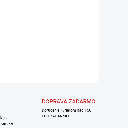
Pridať do košíka
OPÝTAŤ SA
STRÁŽIŤ
DOPRAVA ZADARMO
Doručenie kuriérom nad 150
EUR ZADARMO.
dajca
 ponuke.