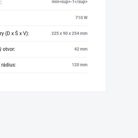
u
:
min<sup>-1</sup>
710 W
y (D x Š x V)
:
225 x 90 x 254 mm
 otvor
:
42 mm
 rádius
:
120 mm