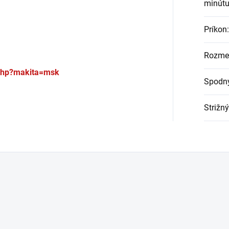
minút
Príkon
:
Rozmer
.php?makita=msk
Spodný
Strižný