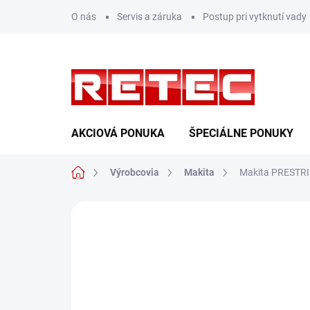
Prejsť
O nás
Servis a záruka
Postup pri vytknutí vady
na
obsah
AKCIOVÁ PONUKA
ŠPECIÁLNE PONUKY
Domov
Výrobcovia
Makita
Makita PRESTR
Neohodnotené
Podrobnosti hodn