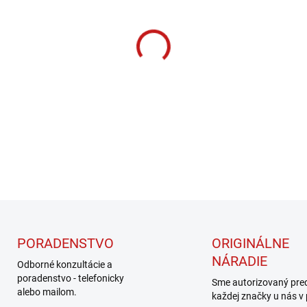
cena:
MOŽNOSTI DORUČENIA
−
+
DETAILNÉ INFORMÁCIE
PORADENSTVO
ORIGINÁLNE
NÁRADIE
Odborné konzultácie a
poradenstvo - telefonicky
Sme autorizovaný pre
alebo mailom.
každej značky u nás v