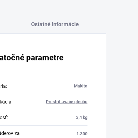
Ostatné informácie
atočné parametre
ria
:
Makita
ikácia
:
Prestrihávače plechu
osť
:
3,4 kg
úderov za
1.300