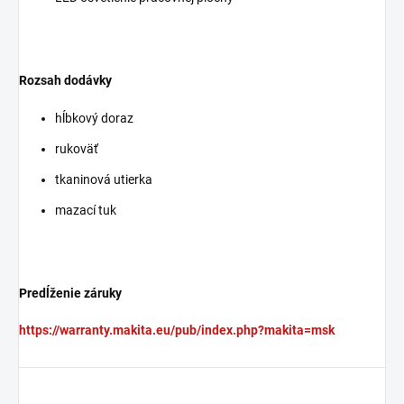
Rozsah dodávky
hĺbkový doraz
rukoväť
tkaninová utierka
mazací tuk
Predĺženie záruky
https://warranty.makita.eu/pub/index.php?makita=msk