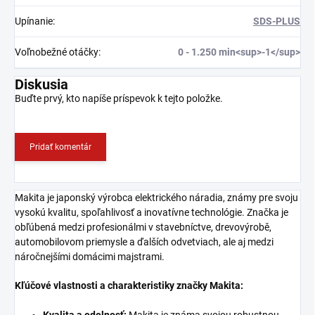
Upínanie
:
SDS-PLUS
Voľnobežné otáčky
:
0 - 1.250 min<sup>-1</sup>
Diskusia
Buďte prvý, kto napíše príspevok k tejto položke.
Pridať komentár
Makita je japonský výrobca elektrického náradia, známy pre svoju
vysokú kvalitu, spoľahlivosť a inovatívne technológie. Značka je
obľúbená medzi profesionálmi v stavebníctve, drevovýrobě,
automobilovom priemysle a ďalších odvetviach, ale aj medzi
náročnejšími domácimi majstrami.
Kľúčové vlastnosti a charakteristiky značky Makita:
Kvalita a odolnosť:
Makita je známa svojou robustnou