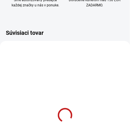
Sme autorizovaný predajca
Doručenie kuriérom nad 150 EUR
každej značky u nás v ponuke.
ZADARMO.
Súvisiaci tovar
SKLADOM
SKLADOM
(8 KS)
(9 KS)
Bosch Plochý sekáč SDS
Bosch Vrták SDS plus 5,5
plus eco 20/250 mm
x 200/260 mm, 5X
3,99 €
6,99 €
3,24 € bez DPH
5,68 € bez DPH