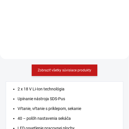
−
+
−
+
Do košíka
Do košíka
Zobraziť všetky súvisiace produkty
2 x 18 V Li-Ion technológia
Upínanie nástroja SDS-Pus
Vŕtanie, vŕtanie s príklepom, sekanie
40 – polôh nastavenia sekáča
LED osvetlenie pracovnej plochy