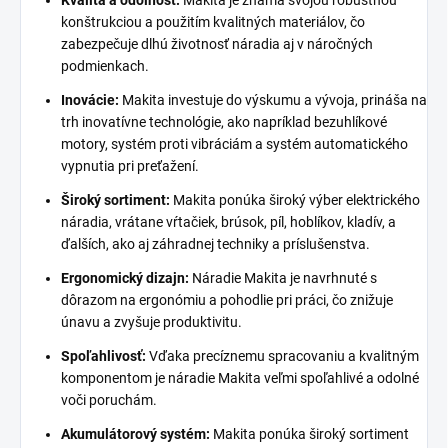
konštrukciou a použitím kvalitných materiálov, čo
zabezpečuje dlhú životnosť náradia aj v náročných
podmienkach.
Inovácie:
Makita investuje do výskumu a vývoja, prináša na
trh inovatívne technológie, ako napríklad bezuhlíkové
motory, systém proti vibráciám a systém automatického
vypnutia pri preťažení.
Široký sortiment:
Makita ponúka široký výber elektrického
náradia, vrátane vŕtačiek, brúsok, píl, hoblíkov, kladív, a
ďalších, ako aj záhradnej techniky a príslušenstva.
Ergonomický dizajn:
Náradie Makita je navrhnuté s
dôrazom na ergonómiu a pohodlie pri práci, čo znižuje
únavu a zvyšuje produktivitu.
Spoľahlivosť:
Vďaka precíznemu spracovaniu a kvalitným
komponentom je náradie Makita veľmi spoľahlivé a odolné
voči poruchám.
Akumulátorový systém:
Makita ponúka široký sortiment