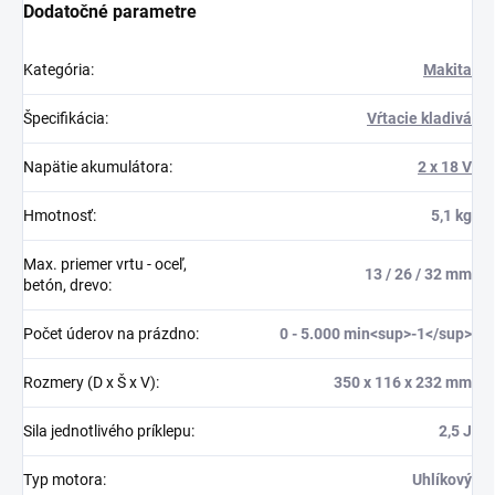
Dodatočné parametre
Kategória
:
Makita
Špecifikácia
:
Vŕtacie kladivá
Napätie akumulátora
:
2 x 18 V
Hmotnosť
:
5,1 kg
Max. priemer vrtu - oceľ,
13 / 26 / 32 mm
betón, drevo
:
Počet úderov na prázdno
:
0 - 5.000 min<sup>-1</sup>
Rozmery (D x Š x V)
:
350 x 116 x 232 mm
Sila jednotlivého príklepu
:
2,5 J
Typ motora
:
Uhlíkový