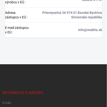
výrobcu v EÚ
:
Adresa
Priemyselná 26 974 01 Banská Bystrica
zástupcu v EÚ
:
Slovenská republika
E-mail zástupcu
info@makita.sk
v EÚ
:
Z
á
p
ä
t
i
INFORMÁCIE K NÁKUPU
e
O nás