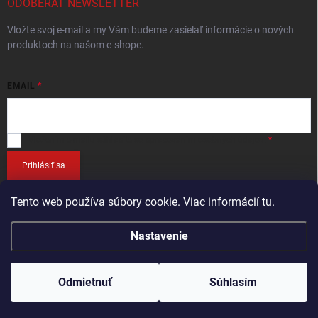
ODOBERAŤ NEWSLETTER
Vložte svoj e-mail a my Vám budeme zasielať informácie o nových
produktoch na našom e-shope.
EMAIL
Vložením e-mailu
súhlasíte so spracováním osobných údajov
.
Prihlásiť sa
Tento web používa súbory cookie. Viac informácií
tu
.
Nastavenie
Copyright 2026
RETEC.SK
. Všetky práva vyhradené.
Odmietnuť
Súhlasím
Vytvoril Shoptet