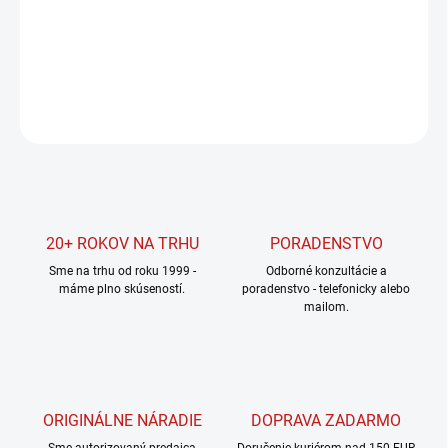
−
+
Pridať do košíka
DETAILNÉ INFORMÁCIE
OPÝTAŤ SA
STRÁŽIŤ
20+ ROKOV NA TRHU
PORADENSTVO
Sme na trhu od roku 1999 -
Odborné konzultácie a
máme plno skúseností.
poradenstvo - telefonicky alebo
mailom.
ORIGINÁLNE NÁRADIE
DOPRAVA ZADARMO