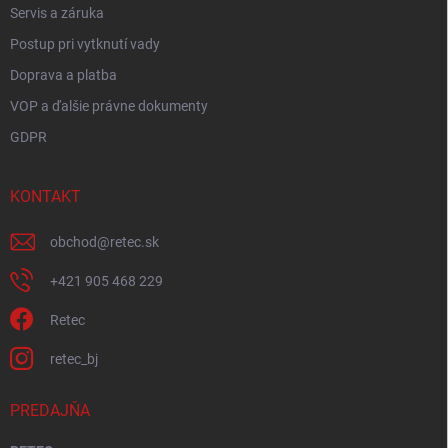
Servis a záruka
Postup pri vytknutí vady
Doprava a platba
VOP a ďalšie právne dokumenty
GDPR
KONTAKT
obchod
@
retec.sk
+421 905 468 229
Retec
retec_bj
PREDAJŇA