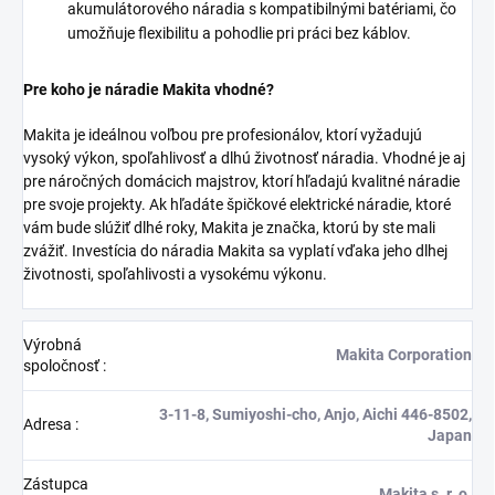
akumulátorového náradia s kompatibilnými batériami, čo
umožňuje flexibilitu a pohodlie pri práci bez káblov.
Pre koho je náradie Makita vhodné?
Makita je ideálnou voľbou pre profesionálov, ktorí vyžadujú
vysoký výkon, spoľahlivosť a dlhú životnosť náradia. Vhodné je aj
pre náročných domácich majstrov, ktorí hľadajú kvalitné náradie
pre svoje projekty. Ak hľadáte špičkové elektrické náradie, ktoré
vám bude slúžiť dlhé roky, Makita je značka, ktorú by ste mali
zvážiť. Investícia do náradia Makita sa vyplatí vďaka jeho dlhej
životnosti, spoľahlivosti a vysokému výkonu.
Výrobná
Makita Corporation
spoločnosť
:
3-11-8, Sumiyoshi-cho, Anjo, Aichi 446-8502,
Adresa
:
Japan
Zástupca
Makita s. r. o.