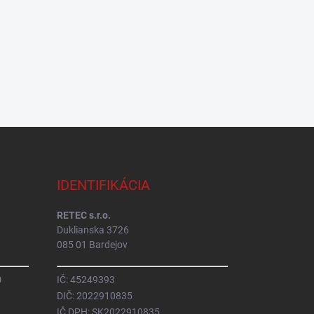
IDENTIFIKÁCIA
RETEC s.r.o.
Duklianska 3726
085 01 Bardejov
0
IČ: 45249393
DIČ: 2022910835
IČ DPH: SK2022910835