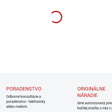
cena:
MOŽNOSTI DORUČENIA
−
+
DETAILNÉ INFORMÁCIE
PORADENSTVO
ORIGINÁLNE
NÁRADIE
Odborné konzultácie a
poradenstvo - telefonicky
Sme autorizovaný pre
alebo mailom.
každej značky u nás v