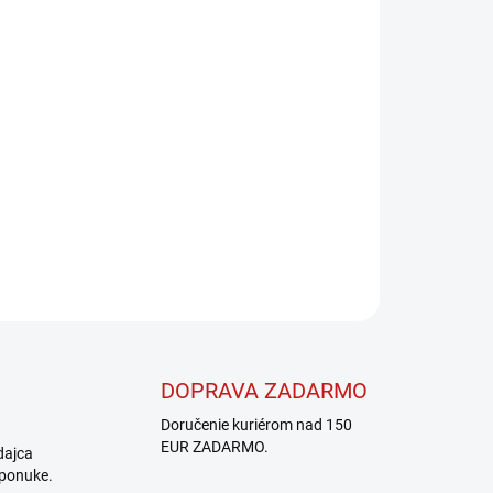
Pridať do košíka
OPÝTAŤ SA
STRÁŽIŤ
DOPRAVA ZADARMO
Doručenie kuriérom nad 150
EUR ZADARMO.
dajca
 ponuke.