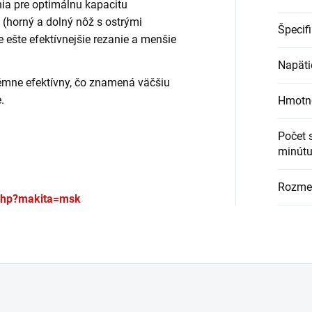
a pre optimálnu kapacitu
 (horný a dolný nôž s ostrými
Špecif
e ešte efektívnejšie rezanie a menšie
Napäti
rémne efektívny, čo znamená väčšiu
.
Hmotn
Počet 
minút
Rozmer
.php?makita=msk