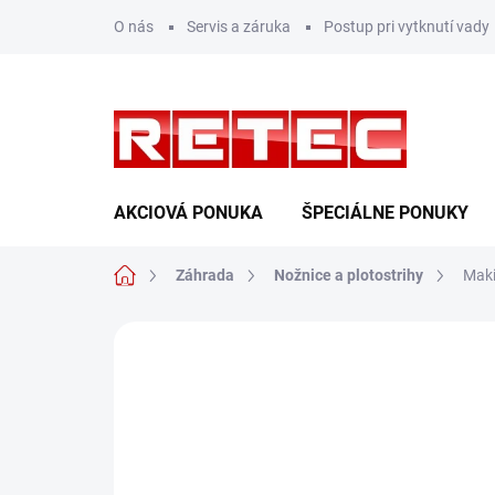
Prejsť
O nás
Servis a záruka
Postup pri vytknutí vady
na
obsah
AKCIOVÁ PONUKA
ŠPECIÁLNE PONUKY
Domov
Záhrada
Nožnice a plotostrihy
Mak
Neohodnotené
Podrobnosti hodn