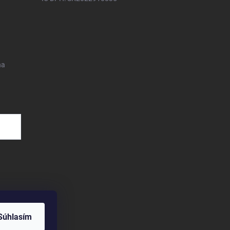
na
Súhlasím