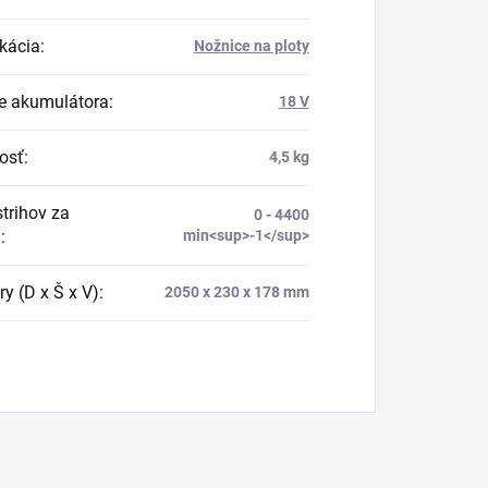
ikácia
:
Nožnice na ploty
e akumulátora
:
18 V
osť
:
4,5 kg
strihov za
0 - 4400
u
:
min<sup>-1</sup>
y (D x Š x V)
:
2050 x 230 x 178 mm