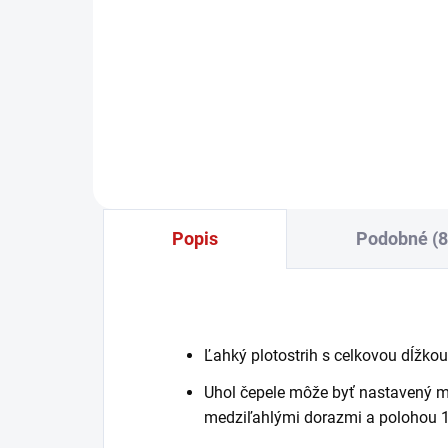
39,02 € bez DPH
−
+
Do košíka
Popis
Podobné (8
Ľahký plotostrih s celkovou dĺžk
Uhol čepele môže byť nastavený medz
medziľahlými dorazmi a polohou 18