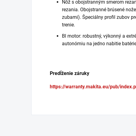
Nôž s obojstranným smerom rezani
rezania. Obojstranné brúsené nože
zubami). Špeciálny profil zubov pr
trenie.
Bl motor: robustný, výkonný a ext
autonómiu na jedno nabitie batérie
Predĺženie záruky
https://warranty.makita.eu/pub/index