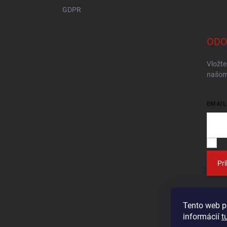
GDPR
ODO
Vložte
našom
EMAIL
V
Pri
Tento web p
informácií
t