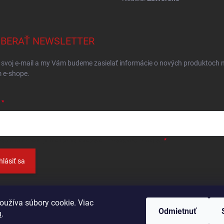
BERAŤ NEWSLETTER
 svoj e-mail a my Vám budeme zasielať informácie o nových produktoch 
 e-shope.
ložením e-mailu
súhlasíte so spracováním osobných údajov
.
hlásiť sa
oužíva súbory cookie. Viac
Odmietnuť
u
.