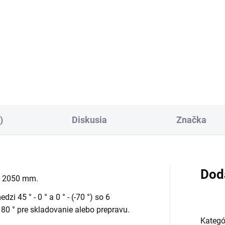
−
+
Do košíka
)
Diskusia
Značka
Dod
ou 2050 mm.
i 45 ° - 0 ° a 0 ° - (-70 °) so 6
0 ° pre skladovanie alebo prepravu.
Kategó