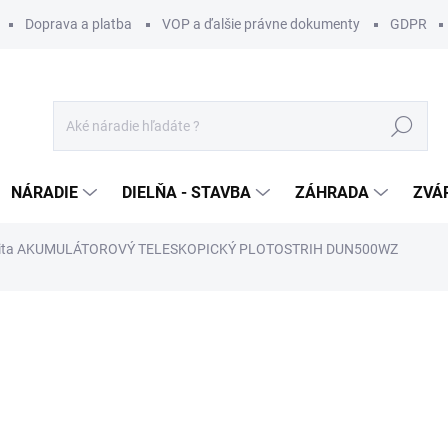
Doprava a platba
VOP a ďalšie právne dokumenty
GDPR
Hľadať
NÁRADIE
DIELŇA - STAVBA
ZÁHRADA
ZVÁ
ita AKUMULÁTOROVÝ TELESKOPICKÝ PLOTOSTRIH DUN500WZ
otenia
ZNAČKA:
MAKITA
359,99 €
/ ks
292,67 € bez DPH
Jednotková
SKLADOM DO 3 DNÍ