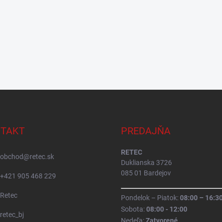
TAKT
PREDAJŇA
RETEC
obchod
@
retec.sk
Duklianska 3726
085 01 Bardejov
+421 905 468 229
Retec
Pondelok – Piatok:
08:00 – 16:3
Sobota:
08:00 - 12:00
retec_bj
Nedeľa:
Zatvorené