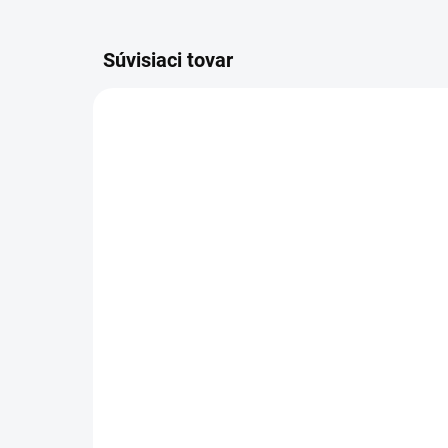
Súvisiaci tovar
195584-2
SKLADOM
(1 KS)
Ma
Makita
V 5
RÝCHLONABÍJAČKA 14,4
80
V / 18 V Li-Ion DC18RC
65,
47,99 €