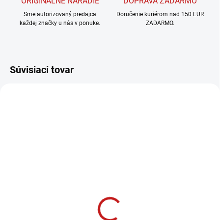
ORIGINÁLNE NÁRADIE
DOPRAVA ZADARMO
Sme autorizovaný predajca
Doručenie kuriérom nad 150 EUR
každej značky u nás v ponuke.
ZADARMO.
Súvisiaci tovar
SKLADOM
SKLADOM DO 3 DNÍ
(1 KS)
Makita AKUMULÁTOR
Makita
18 V 5,0 Ah Li-Ion
RÝCHLONABÍJAČKA
BL1850B
14,4 V / 18 V Li-Ion
80,99 €