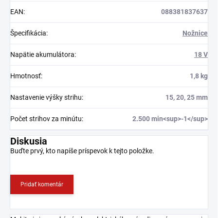
EAN
:
088381837637
Špecifikácia
:
Nožnice
Napätie akumulátora
:
18 V
Hmotnosť
:
1,8 kg
Nastavenie výšky strihu
:
15, 20, 25 mm
Počet strihov za minútu
:
2.500 min<sup>-1</sup>
Diskusia
Buďte prvý, kto napíše príspevok k tejto položke.
Pridať komentár