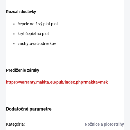
Rozsah dodávky
čepele na živý plot plot
kryt čepiel na plot
zachytávač odrezkov
Predlženie záruky
https://warranty.makita.eu/pub/index.php?makita=msk
Dodatočné parametre
Kategória
:
Nožnice a plotostrihy