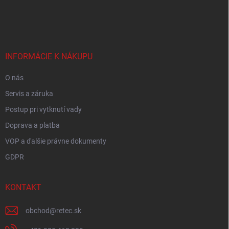
Z
á
p
ä
t
i
INFORMÁCIE K NÁKUPU
e
O nás
Servis a záruka
Postup pri vytknutí vady
Doprava a platba
VOP a ďalšie právne dokumenty
GDPR
KONTAKT
obchod
@
retec.sk