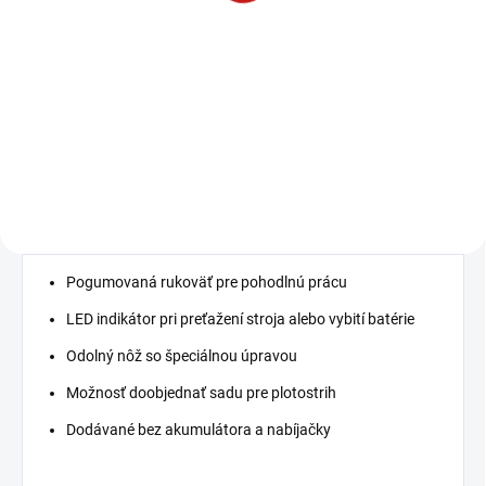
DC18RC
47,99 €
65,85 € bez DPH
39,02 € bez DPH
−
+
−
+
Do košíka
Do košíka
Pogumovaná rukoväť pre pohodlnú prácu
LED indikátor pri preťažení stroja alebo vybití batérie
Odolný nôž so špeciálnou úpravou
Možnosť doobjednať sadu pre plotostrih
Dodávané bez akumulátora a nabíjačky