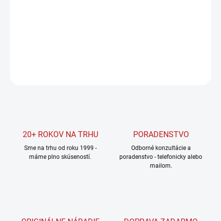
−
+
Pridať do košíka
DETAILNÉ INFORMÁCIE
OPÝTAŤ SA
STRÁŽIŤ
20+ ROKOV NA TRHU
PORADENSTVO
Sme na trhu od roku 1999 -
Odborné konzultácie a
máme plno skúseností.
poradenstvo - telefonicky alebo
mailom.