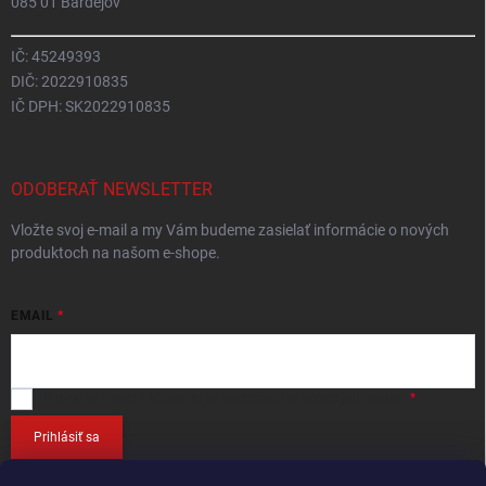
085 01 Bardejov
IČ: 45249393
DIČ: 2022910835
IČ DPH: SK2022910835
ODOBERAŤ NEWSLETTER
Vložte svoj e-mail a my Vám budeme zasielať informácie o nových
produktoch na našom e-shope.
EMAIL
Vložením e-mailu
súhlasíte so spracováním osobných údajov
.
Prihlásiť sa