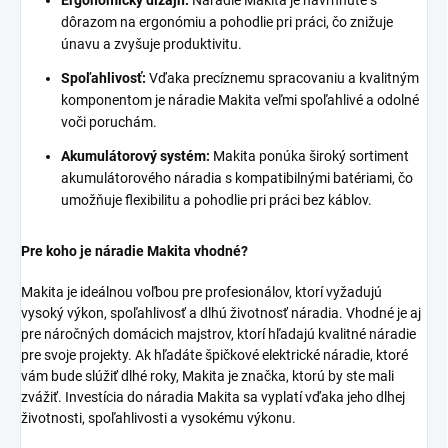
dôrazom na ergonómiu a pohodlie pri práci, čo znižuje
únavu a zvyšuje produktivitu.
Spoľahlivosť:
Vďaka precíznemu spracovaniu a kvalitným
komponentom je náradie Makita veľmi spoľahlivé a odolné
voči poruchám.
Akumulátorový systém:
Makita ponúka široký sortiment
akumulátorového náradia s kompatibilnými batériami, čo
umožňuje flexibilitu a pohodlie pri práci bez káblov.
Pre koho je náradie Makita vhodné?
Makita je ideálnou voľbou pre profesionálov, ktorí vyžadujú
vysoký výkon, spoľahlivosť a dlhú životnosť náradia. Vhodné je aj
pre náročných domácich majstrov, ktorí hľadajú kvalitné náradie
pre svoje projekty. Ak hľadáte špičkové elektrické náradie, ktoré
vám bude slúžiť dlhé roky, Makita je značka, ktorú by ste mali
zvážiť. Investícia do náradia Makita sa vyplatí vďaka jeho dlhej
životnosti, spoľahlivosti a vysokému výkonu.