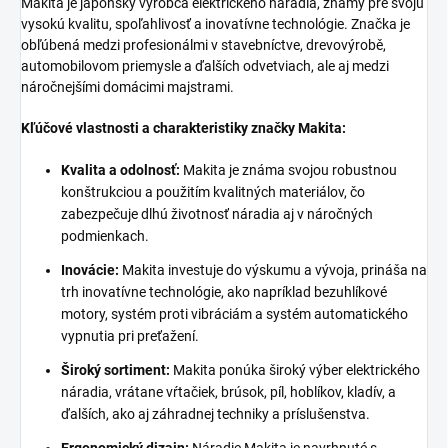
Makita je japonský výrobca elektrického náradia, známy pre svoju
vysokú kvalitu, spoľahlivosť a inovatívne technológie. Značka je
obľúbená medzi profesionálmi v stavebníctve, drevovýrobě,
automobilovom priemysle a ďalších odvetviach, ale aj medzi
náročnejšími domácimi majstrami.
Kľúčové vlastnosti a charakteristiky značky Makita:
Kvalita a odolnosť:
Makita je známa svojou robustnou
konštrukciou a použitím kvalitných materiálov, čo
zabezpečuje dlhú životnosť náradia aj v náročných
podmienkach.
Inovácie:
Makita investuje do výskumu a vývoja, prináša na
trh inovatívne technológie, ako napríklad bezuhlíkové
motory, systém proti vibráciám a systém automatického
vypnutia pri preťažení.
Široký sortiment:
Makita ponúka široký výber elektrického
náradia, vrátane vŕtačiek, brúsok, píl, hoblíkov, kladív, a
ďalších, ako aj záhradnej techniky a príslušenstva.
Ergonomický dizajn:
Náradie Makita je navrhnuté s