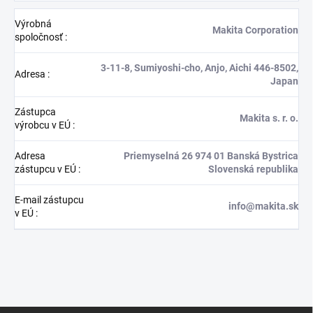
Výrobná
Makita Corporation
spoločnosť
:
3-11-8, Sumiyoshi-cho, Anjo, Aichi 446-8502,
Adresa
:
Japan
Zástupca
Makita s. r. o.
výrobcu v EÚ
:
Adresa
Priemyselná 26 974 01 Banská Bystrica
zástupcu v EÚ
:
Slovenská republika
E-mail zástupcu
info@makita.sk
v EÚ
: