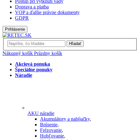
Postup pri vytknutí vady
Doprava a platba
VOP a ďalšie právne dokumenty
GDPR
Prihlásenie
Hľadať
Nákupný košík
Prázdny košík
Akciová ponuka
Špeciálne ponuky
Náradie
AKU náradie
Akumulátory a nabíjačky
,
Brúsenie
,
Frézovanie
,
Hobľovanie
,