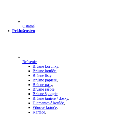
Ostatné
Príslušenstvo
Brúsenie
Brúsne korunky
,
Brúsne kotúče
,
Brúsne listy
,
Brúsne papiere
,
Brúsne pásy
,
Brúsne rašple
,
Brúsne špongie
,
Brúsne taniere / dosky
,
Diamantové kotúče
,
Fíbrové kotúče
,
Kartáče
,