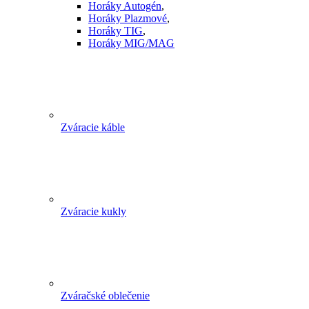
Horáky Autogén
,
Horáky Plazmové
,
Horáky TIG
,
Horáky MIG/MAG
Zváracie káble
Zváracie kukly
Zváračské oblečenie