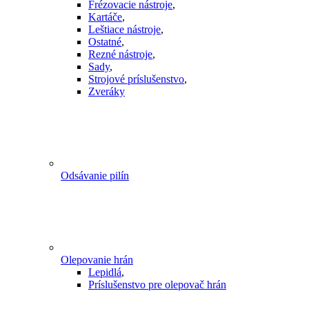
Frézovacie nástroje
,
Kartáče
,
Leštiace nástroje
,
Ostatné
,
Rezné nástroje
,
Sady
,
Strojové príslušenstvo
,
Zveráky
Odsávanie pilín
Olepovanie hrán
Lepidlá
,
Príslušenstvo pre olepovač hrán