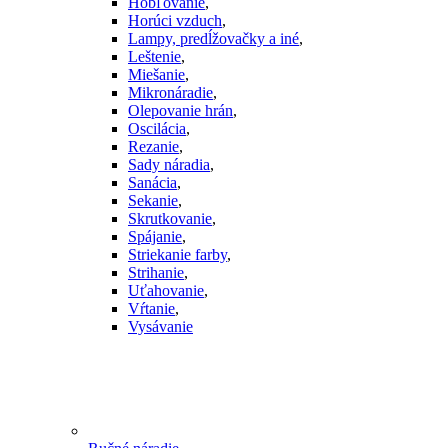
Hobľovanie
,
Horúci vzduch
,
Lampy, predĺžovačky a iné
,
Leštenie
,
Miešanie
,
Mikronáradie
,
Olepovanie hrán
,
Oscilácia
,
Rezanie
,
Sady náradia
,
Sanácia
,
Sekanie
,
Skrutkovanie
,
Spájanie
,
Striekanie farby
,
Strihanie
,
Uťahovanie
,
Vŕtanie
,
Vysávanie