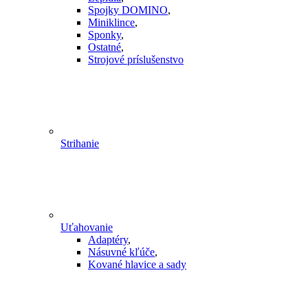
Spojky DOMINO
,
Miniklince
,
Sponky
,
Ostatné
,
Strojové príslušenstvo
Strihanie
Uťahovanie
Adaptéry
,
Násuvné kľúče
,
Kované hlavice a sady