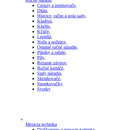
Ručné náradie
Ceruzy a popisovače
,
Dláta
,
Hlavice, račne a gola sady
,
Kladivá
,
Kliešte
,
Kľúče
,
Lepidlá
,
Nože a nožnice
,
Ostatné ručné náradie
,
Pilníky a rašple
,
Píly
,
Rezanie závitov
,
Ručné kartáče
,
Sady náradia
,
Skrutkovače
,
Sponkovačky
,
Svorky
Meracia technika
Diaľkomery a meracie kolieska
,