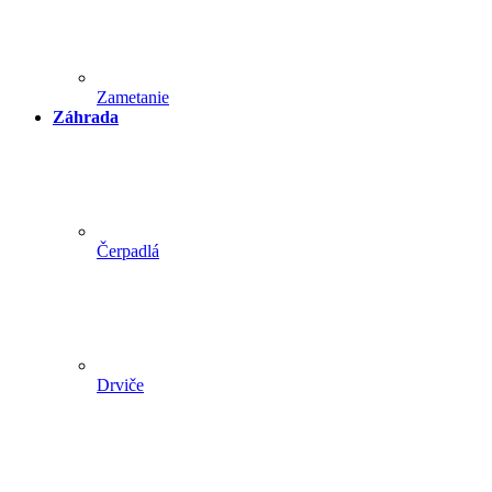
Zametanie
Záhrada
Čerpadlá
Drviče