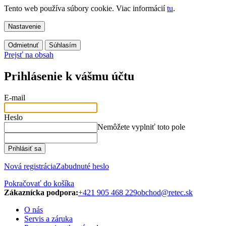
Tento web používa súbory cookie. Viac informácií
tu
.
Nastavenie
Odmietnuť
Súhlasím
Prejsť na obsah
Prihlásenie k vášmu účtu
E-mail
Heslo
Nemôžete vyplniť toto pole
Prihlásiť sa
Nová registrácia
Zabudnuté heslo
Pokračovať do košíka
Zákaznícka podpora:
+421 905 468 229
obchod@retec.sk
O nás
Servis a záruka