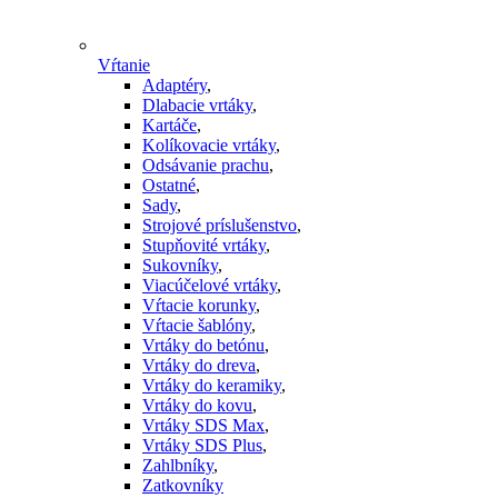
Vŕtanie
Adaptéry
,
Dlabacie vrtáky
,
Kartáče
,
Kolíkovacie vrtáky
,
Odsávanie prachu
,
Ostatné
,
Sady
,
Strojové príslušenstvo
,
Stupňovité vrtáky
,
Sukovníky
,
Viacúčelové vrtáky
,
Vŕtacie korunky
,
Vŕtacie šablóny
,
Vrtáky do betónu
,
Vrtáky do dreva
,
Vrtáky do keramiky
,
Vrtáky do kovu
,
Vrtáky SDS Max
,
Vrtáky SDS Plus
,
Zahlbníky
,
Zatkovníky