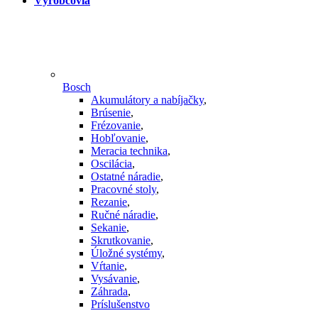
Výrobcovia
Bosch
Akumulátory a nabíjačky
,
Brúsenie
,
Frézovanie
,
Hobľovanie
,
Meracia technika
,
Oscilácia
,
Ostatné náradie
,
Pracovné stoly
,
Rezanie
,
Ručné náradie
,
Sekanie
,
Skrutkovanie
,
Úložné systémy
,
Vŕtanie
,
Vysávanie
,
Záhrada
,
Príslušenstvo