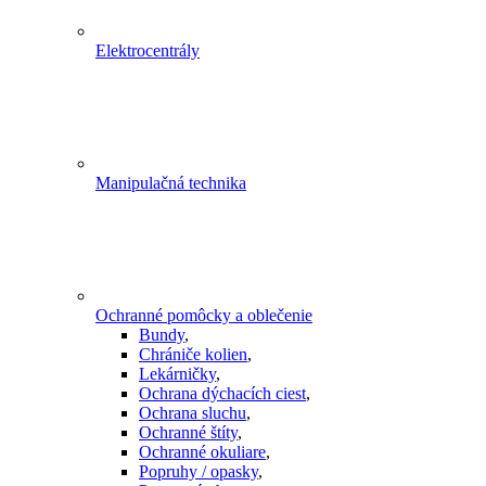
Elektrocentrály
Manipulačná technika
Ochranné pomôcky a oblečenie
Bundy
,
Chrániče kolien
,
Lekárničky
,
Ochrana dýchacích ciest
,
Ochrana sluchu
,
Ochranné štíty
,
Ochranné okuliare
,
Popruhy / opasky
,