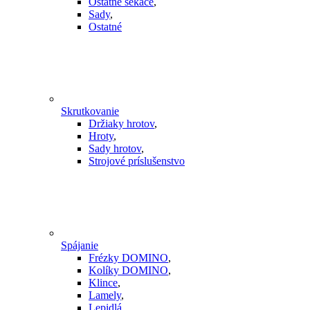
Ostatné sekáče
,
Sady
,
Ostatné
Skrutkovanie
Držiaky hrotov
,
Hroty
,
Sady hrotov
,
Strojové príslušenstvo
Spájanie
Frézky DOMINO
,
Kolíky DOMINO
,
Klince
,
Lamely
,
Lepidlá
,