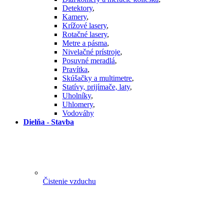
Detektory
,
Kamery
,
Krížové lasery
,
Rotačné lasery
,
Metre a pásma
,
Nivelačné prístroje
,
Posuvné meradlá
,
Pravítka
,
Skúšačky a multimetre
,
Statívy, prijímače, laty
,
Uholníky
,
Uhlomery
,
Vodováhy
Dielňa - Stavba
Čistenie vzduchu