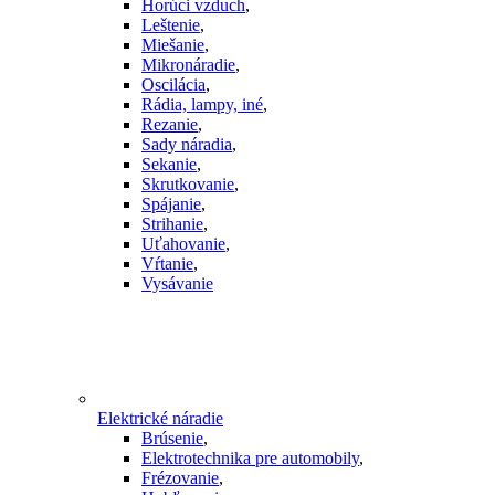
Horúci vzduch
,
Leštenie
,
Miešanie
,
Mikronáradie
,
Oscilácia
,
Rádia, lampy, iné
,
Rezanie
,
Sady náradia
,
Sekanie
,
Skrutkovanie
,
Spájanie
,
Strihanie
,
Uťahovanie
,
Vŕtanie
,
Vysávanie
Elektrické náradie
Brúsenie
,
Elektrotechnika pre automobily
,
Frézovanie
,