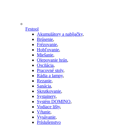
Festool
Akumulátory a nabíjačky
,
Brúsenie
,
Frézovanie
,
Hobľovanie
,
Miešanie
,
Olepovanie hrán
,
Oscilácia
,
Pracovné stoly
,
Rádia a lampy
,
Rezanie
,
Sanácia
,
Skrutkovanie
,
Systainery
,
Systém DOMINO
,
Vodiace lišty
,
Vŕtanie
,
Vysávanie
,
Príslušenstvo