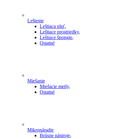
Leštenie
Leštiaca plsť
,
Leštiace prostriedky
,
Leštiace špongie
,
Ostatné
Miešanie
Miešacie metly
,
Ostatné
Mikronáradie
Brúsne nástroje
,