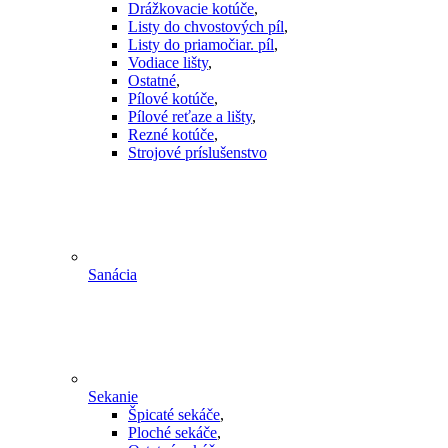
Drážkovacie kotúče
,
Listy do chvostových píl
,
Listy do priamočiar. píl
,
Vodiace lišty
,
Ostatné
,
Pílové kotúče
,
Pílové reťaze a lišty
,
Rezné kotúče
,
Strojové príslušenstvo
Sanácia
Sekanie
Špicaté sekáče
,
Ploché sekáče
,