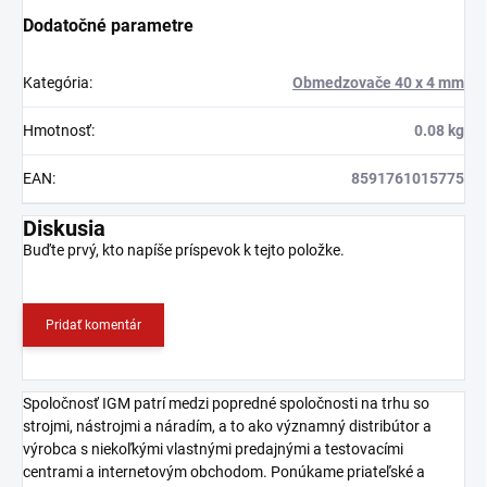
Dodatočné parametre
Kategória
:
Obmedzovače 40 x 4 mm
Hmotnosť
:
0.08 kg
EAN
:
8591761015775
Diskusia
Buďte prvý, kto napíše príspevok k tejto položke.
Pridať komentár
Spoločnosť IGM patrí medzi popredné spoločnosti na trhu so
strojmi, nástrojmi a náradím, a to ako významný distribútor a
výrobca s niekoľkými vlastnými predajnými a testovacími
centrami a internetovým obchodom. Ponúkame priateľské a