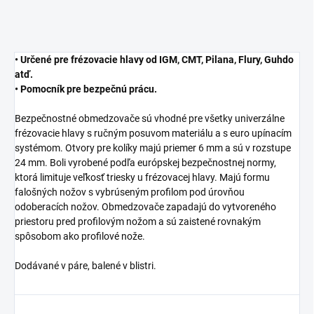
• Určené pre frézovacie hlavy od IGM, CMT, Pilana, Flury, Guhdo
atď.
• Pomocník pre bezpečnú prácu.
Bezpečnostné obmedzovače sú vhodné pre všetky univerzálne
frézovacie hlavy s ručným posuvom materiálu a s euro upínacím
systémom. Otvory pre kolíky majú priemer 6 mm a sú v rozstupe
24 mm. Boli vyrobené podľa európskej bezpečnostnej normy,
ktorá limituje veľkosť triesky u frézovacej hlavy. Majú formu
falošných nožov s vybrúseným profilom pod úrovňou
odoberacích nožov. Obmedzovače zapadajú do vytvoreného
priestoru pred profilovým nožom a sú zaistené rovnakým
spôsobom ako profilové nože.
Dodávané v páre, balené v blistri.