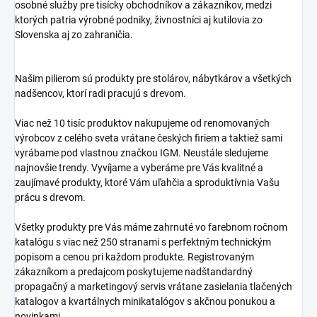
osobné služby pre tisícky obchodníkov a zákazníkov, medzi
ktorých patria výrobné podniky, živnostníci aj kutilovia zo
Slovenska aj zo zahraničia.
Našim pilierom sú produkty pre stolárov, nábytkárov a všetkých
nadšencov, ktorí radi pracujú s drevom.
Viac než 10 tisíc produktov nakupujeme od renomovaných
výrobcov z celého sveta vrátane českých firiem a taktiež sami
vyrábame pod vlastnou značkou IGM. Neustále sledujeme
najnovšie trendy. Vyvíjame a vyberáme pre Vás kvalitné a
zaujímavé produkty, ktoré Vám uľahčia a sproduktívnia Vašu
prácu s drevom.
Všetky produkty pre Vás máme zahrnuté vo farebnom ročnom
katalógu s viac než 250 stranami s perfektným technickým
popisom a cenou pri každom produkte. Registrovaným
zákazníkom a predajcom poskytujeme nadštandardný
propagačný a marketingový servis vrátane zasielania tlačených
katalogov a kvartálnych minikatalógov s akčnou ponukou a
novinkami.