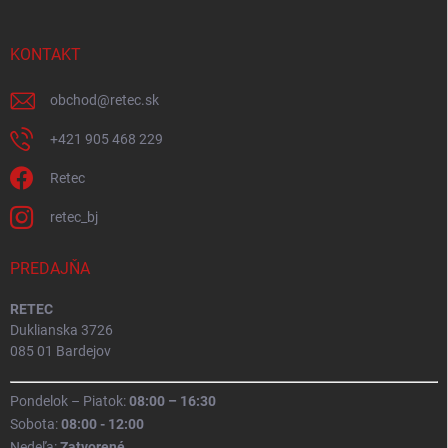
KONTAKT
obchod
@
retec.sk
+421 905 468 229
Retec
retec_bj
PREDAJŇA
RETEC
Duklianska 3726
085 01 Bardejov
Pondelok – Piatok:
08:00 – 16:30
Sobota:
08:00 - 12:00
Nedeľa:
Zatvorené