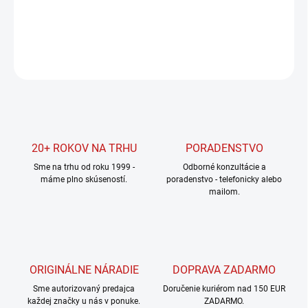
DETAILNÉ INFORMÁCIE
OPÝTAŤ SA
STRÁŽIŤ
20+ ROKOV NA TRHU
PORADENSTVO
Sme na trhu od roku 1999 -
Odborné konzultácie a
máme plno skúseností.
poradenstvo - telefonicky alebo
mailom.
ORIGINÁLNE NÁRADIE
DOPRAVA ZADARMO
Sme autorizovaný predajca
Doručenie kuriérom nad 150 EUR
každej značky u nás v ponuke.
ZADARMO.