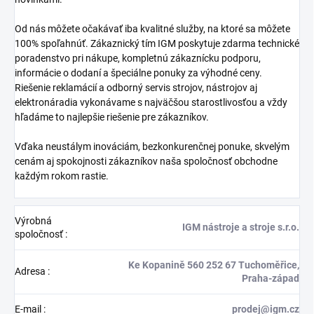
Od nás môžete očakávať iba kvalitné služby, na ktoré sa môžete
100% spoľahnúť. Zákaznický tím IGM poskytuje zdarma technické
poradenstvo pri nákupe, kompletnú zákaznícku podporu,
informácie o dodaní a špeciálne ponuky za výhodné ceny.
Riešenie reklamácií a odborný servis strojov, nástrojov aj
elektronáradia vykonávame s najväčšou starostlivosťou a vždy
hľadáme to najlepšie riešenie pre zákazníkov.
Vďaka neustálym inováciám, bezkonkurenčnej ponuke, skvelým
cenám aj spokojnosti zákazníkov naša spoločnosť obchodne
každým rokom rastie.
Výrobná
IGM nástroje a stroje s.r.o.
spoločnosť
:
Ke Kopanině 560 252 67 Tuchoměřice,
Adresa
:
Praha-západ
E-mail
:
prodej@igm.cz