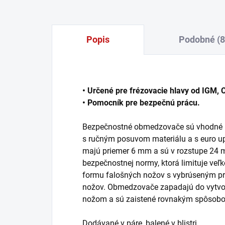
Popis
Podobné (8
• Určené pre frézovacie hlavy od IGM, C
• Pomocník pre bezpečnú prácu.
Bezpečnostné obmedzovače sú vhodné pr
s ručným posuvom materiálu a s euro u
majú priemer 6 mm a sú v rozstupe 24 m
bezpečnostnej normy, ktorá limituje veľk
formu falošných nožov s vybrúseným pr
nožov. Obmedzovače zapadajú do vytvor
nožom a sú zaistené rovnakým spôsobom
Dodávané v páre, balené v blistri.