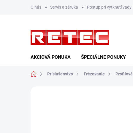
Prejsť
O nás
Servis a záruka
Postup pri vytknutí vady
na
obsah
AKCIOVÁ PONUKA
ŠPECIÁLNE PONUKY
Domov
Príslušenstvo
Frézovanie
Profilov
Neohodnotené
Podrobnosti hodn