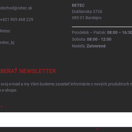
RETEC
obchod
@
retec.sk
Duklianska 3726
085 01 Bardejov
+421 905 468 229
Retec
Pondelok – Piatok:
08:00 – 16:3
Sobota:
08:00 - 12:00
retec_bj
Nedeľa:
Zatvorené
BERAŤ NEWSLETTER
 svoj e-mail a my Vám budeme zasielať informácie o nových produktoch 
 e-shope.
ložením e-mailu
súhlasíte so spracováním osobných údajov
.