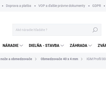
Doprava a platba
VOP a ďalšie právne dokumenty
GDPR
Hľadať
NÁRADIE
DIELŇA - STAVBA
ZÁHRADA
ZVÁ
é nože a obmedzovače
Obmedzovače 40 x 4 mm
IGM Profil 
otenia
ZNAČKA:
IGM
14 €
/ pár
11,38 € bez DPH
Jednotková
SKLADOM U DODÁVATEĽA