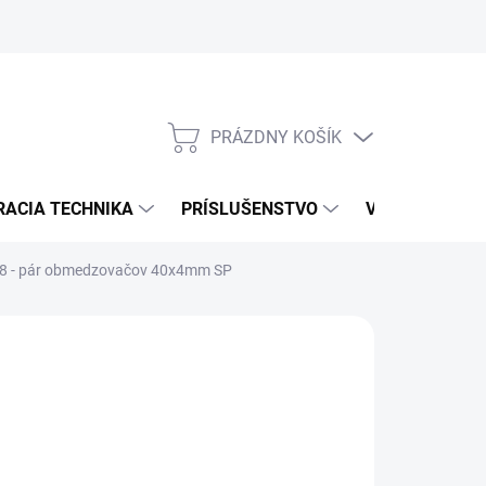
PRÁZDNY KOŠÍK
NÁKUPNÝ
KOŠÍK
RACIA TECHNIKA
PRÍSLUŠENSTVO
VÝROBCOVIA
008 - pár obmedzovačov 40x4mm SP