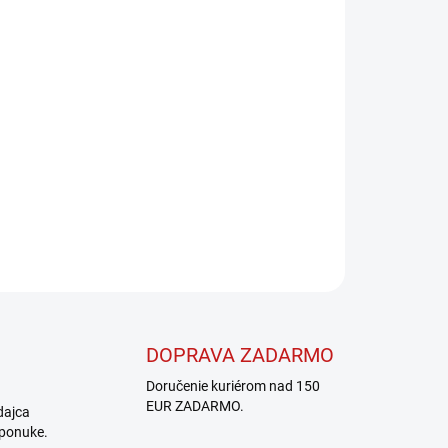
Pridať do košíka
OPÝTAŤ SA
STRÁŽIŤ
DOPRAVA ZADARMO
Doručenie kuriérom nad 150
EUR ZADARMO.
dajca
 ponuke.