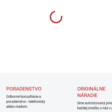
cena:
MOŽNOSTI DORUČENIA
−
+
DETAILNÉ INFORMÁCIE
PORADENSTVO
ORIGINÁLNE
NÁRADIE
Odborné konzultácie a
poradenstvo - telefonicky
Sme autorizovaný pre
alebo mailom.
každej značky u nás v