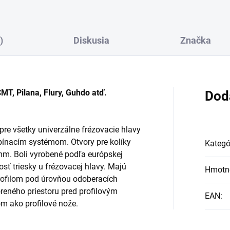
)
Diskusia
Značka
MT, Pilana, Flury, Guhdo atď.
Dod
e všetky univerzálne frézovacie hlavy
pínacím systémom. Otvory pre kolíky
Kategó
m. Boli vyrobené podľa európskej
osť triesky u frézovacej hlavy. Majú
Hmotn
ofilom pod úrovňou odoberacích
eného priestoru pred profilovým
EAN
:
 ako profilové nože.