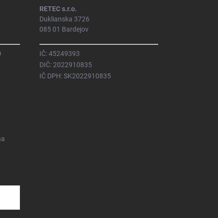
RETEC s.r.o.
Duklianska 3726
085 01 Bardejov
0
IČ: 45249393
DIČ: 2022910835
IČ DPH: SK2022910835
na