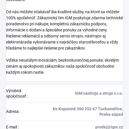
Od nás môžete očakávať iba kvalitné služby, na ktoré sa môžete
100% spoľahnúť. Zákaznický tím IGM poskytuje zdarma technické
poradenstvo pri nákupe, kompletnú zákaznícku podporu,
informácie o dodaní a špeciálne ponuky za výhodné ceny.
Riešenie reklamácií a odborný servis strojov, nástrojov aj
elektronáradia vykonávame s najväčšou starostlivosťou a vždy
hľadáme to najlepšie riešenie pre zákazníkov.
Vďaka neustálym inováciám, bezkonkurenčnej ponuke, skvelým
cenám aj spokojnosti zákazníkov naša spoločnosť obchodne
každým rokom rastie.
Výrobná
IGM nástroje a stroje s.r.o.
spoločnosť
:
Ke Kopanině 560 252 67 Tuchoměřice,
Adresa
:
Praha-západ
E-mail
:
prodej@igm.cz