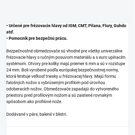
• Určené pre frézovacie hlavy od IGM, CMT, Pilana, Flury, Guhdo
atď.
• Pomocník pre bezpečnú prácu.
Bezpečnostné obmedzovače sú vhodné pre všetky univerzálne
frézovacie hlavy s ručným posuvom materiálu a s euro upínacím
systémom. Otvory pre kolíky majú priemer 6 mm a sú v rozstupe
24 mm. Boli vyrobené podľa európskej bezpečnostnej normy,
ktorá limituje veľkosť triesky u frézovacej hlavy. Majú formu
falošných nožov s vybrúseným profilom pod úrovňou
odoberacích nožov. Obmedzovače zapadajú do vytvoreného
priestoru pred profilovým nožom a sú zaistené rovnakým
spôsobom ako profilové nože.
Dodávané v páre, balené v blistri.