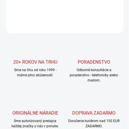
DETAILNÉ INFORMÁCIE
OPÝTAŤ SA
STRÁŽIŤ
20+ ROKOV NA TRHU
PORADENSTVO
Sme na trhu od roku 1999 -
Odborné konzultácie a
máme plno skúseností.
poradenstvo - telefonicky alebo
mailom.
ORIGINÁLNE NÁRADIE
DOPRAVA ZADARMO
Sme autorizovaný predajca
Doručenie kuriérom nad 150 EUR
každej značky u nás v ponuke.
ZADARMO.