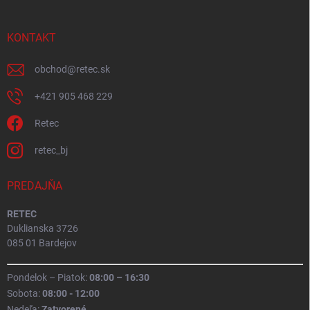
KONTAKT
obchod
@
retec.sk
+421 905 468 229
Retec
retec_bj
PREDAJŇA
RETEC
Duklianska 3726
085 01 Bardejov
Pondelok – Piatok:
08:00 – 16:30
Sobota:
08:00 - 12:00
Nedeľa:
Zatvorené