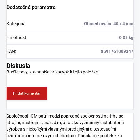
Dodatočné parametre
Kategória
:
Obmedzovače 40 x 4 mm
Hmotnosť
:
0.08 kg
EAN
:
8591761009347
Diskusia
Buďte prvý, kto napíše príspevok k tejto položke.
Pridať komentár
Spoločnosť IGM patrí medzi popredné spoločnosti na trhu so
strojmi, nástrojmi a náradím, a to ako významný distribútor a
výrobca s niekoľkými vlastnými predajnými a testovacími
centrami a internetovým obchodom. Ponúkame priateľské a