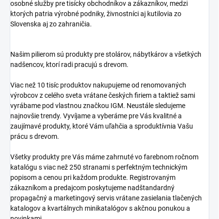
osobné služby pre tisícky obchodníkov a zákazníkov, medzi
ktorých patria výrobné podniky, živnostníci aj kutilovia zo
Slovenska aj zo zahraničia.
Našim pilierom sú produkty pre stolárov, nábytkárov a všetkých
nadšencov, ktorí radi pracujú s drevom.
Viac než 10 tisíc produktov nakupujeme od renomovaných
výrobcov z celého sveta vrátane českých firiem a taktiež sami
vyrábame pod vlastnou značkou IGM. Neustále sledujeme
najnovšie trendy. Vyvíjame a vyberáme pre Vás kvalitné a
zaujímavé produkty, ktoré Vám uľahčia a sproduktívnia Vašu
prácu s drevom.
Všetky produkty pre Vás máme zahrnuté vo farebnom ročnom
katalógu s viac než 250 stranami s perfektným technickým
popisom a cenou pri každom produkte. Registrovaným
zákazníkom a predajcom poskytujeme nadštandardný
propagačný a marketingový servis vrátane zasielania tlačených
katalogov a kvartálnych minikatalógov s akčnou ponukou a
novinkami.