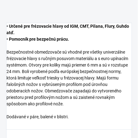
• Určené pre frézovacie hlavy od IGM, CMT, Pilana, Flury, Guhdo
atď.
• Pomocník pre bezpečnú prácu.
Bezpečnostné obmedzovače sú vhodné pre všetky univerzálne
frézovacie hlavy s ručným posuvom materiálu a s euro upínacím
systémom. Otvory pre kolíky majú priemer 6 mm a sú v rozstupe
24 mm. Boli vyrobené podľa európskej bezpečnostnej normy,
ktorá limituje veľkosť triesky u frézovacej hlavy. Majú formu
falošných nožov s vybrúseným profilom pod úrovňou
odoberacích nožov. Obmedzovače zapadajú do vytvoreného
priestoru pred profilovým nožom a sú zaistené rovnakým
spôsobom ako profilové nože.
Dodávané v páre, balené v blistri.