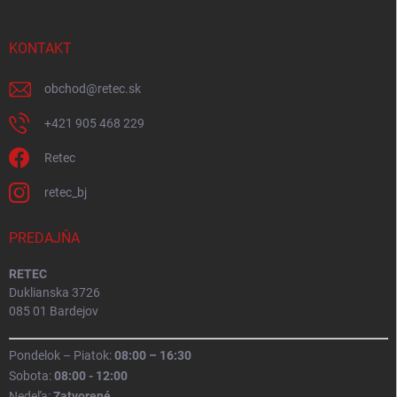
KONTAKT
obchod
@
retec.sk
+421 905 468 229
Retec
retec_bj
PREDAJŇA
RETEC
Duklianska 3726
085 01 Bardejov
Pondelok – Piatok:
08:00 – 16:30
Sobota:
08:00 - 12:00
Nedeľa:
Zatvorené