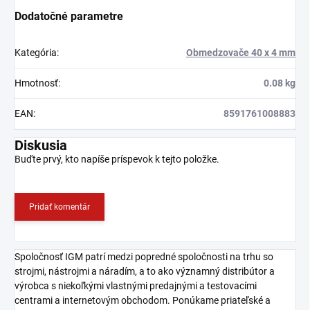
Dodatočné parametre
Kategória
:
Obmedzovače 40 x 4 mm
Hmotnosť
:
0.08 kg
EAN
:
8591761008883
Diskusia
Buďte prvý, kto napíše príspevok k tejto položke.
Pridať komentár
Spoločnosť IGM patrí medzi popredné spoločnosti na trhu so
strojmi, nástrojmi a náradím, a to ako významný distribútor a
výrobca s niekoľkými vlastnými predajnými a testovacími
centrami a internetovým obchodom. Ponúkame priateľské a