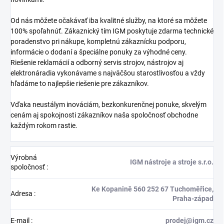
Od nás môžete očakávať iba kvalitné služby, na ktoré sa môžete
100% spoľahnúť. Zákaznický tím IGM poskytuje zdarma technické
poradenstvo pri nákupe, kompletnú zákaznícku podporu,
informácie o dodaní a špeciálne ponuky za výhodné ceny.
Riešenie reklamácií a odborný servis strojov, nástrojov aj
elektronáradia vykonávame s najväčšou starostlivosťou a vždy
hľadáme to najlepšie riešenie pre zákazníkov.
Vďaka neustálym inováciám, bezkonkurenčnej ponuke, skvelým
cenám aj spokojnosti zákazníkov naša spoločnosť obchodne
každým rokom rastie.
Výrobná
IGM nástroje a stroje s.r.o.
spoločnosť
:
Ke Kopanině 560 252 67 Tuchoměřice,
Adresa
:
Praha-západ
E-mail
:
prodej@igm.cz