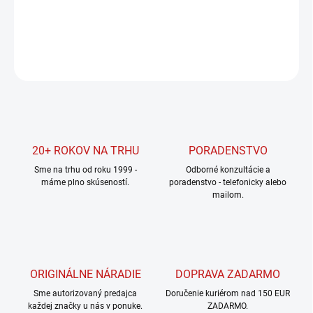
DETAILNÉ INFORMÁCIE
OPÝTAŤ SA
STRÁŽIŤ
20+ ROKOV NA TRHU
PORADENSTVO
Sme na trhu od roku 1999 -
Odborné konzultácie a
máme plno skúseností.
poradenstvo - telefonicky alebo
mailom.
ORIGINÁLNE NÁRADIE
DOPRAVA ZADARMO
Sme autorizovaný predajca
Doručenie kuriérom nad 150 EUR
každej značky u nás v ponuke.
ZADARMO.