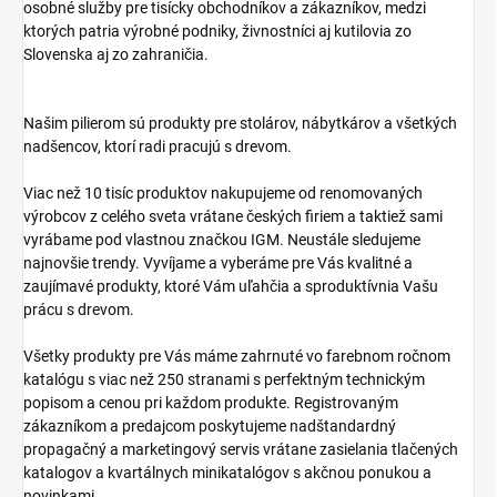
osobné služby pre tisícky obchodníkov a zákazníkov, medzi
ktorých patria výrobné podniky, živnostníci aj kutilovia zo
Slovenska aj zo zahraničia.
Našim pilierom sú produkty pre stolárov, nábytkárov a všetkých
nadšencov, ktorí radi pracujú s drevom.
Viac než 10 tisíc produktov nakupujeme od renomovaných
výrobcov z celého sveta vrátane českých firiem a taktiež sami
vyrábame pod vlastnou značkou IGM. Neustále sledujeme
najnovšie trendy. Vyvíjame a vyberáme pre Vás kvalitné a
zaujímavé produkty, ktoré Vám uľahčia a sproduktívnia Vašu
prácu s drevom.
Všetky produkty pre Vás máme zahrnuté vo farebnom ročnom
katalógu s viac než 250 stranami s perfektným technickým
popisom a cenou pri každom produkte. Registrovaným
zákazníkom a predajcom poskytujeme nadštandardný
propagačný a marketingový servis vrátane zasielania tlačených
katalogov a kvartálnych minikatalógov s akčnou ponukou a
novinkami.