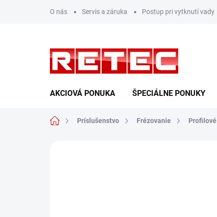
Prejsť
O nás
Servis a záruka
Postup pri vytknutí vady
na
obsah
AKCIOVÁ PONUKA
ŠPECIÁLNE PONUKY
Domov
Príslušenstvo
Frézovanie
Profilov
Neohodnotené
Podrobnosti hodn