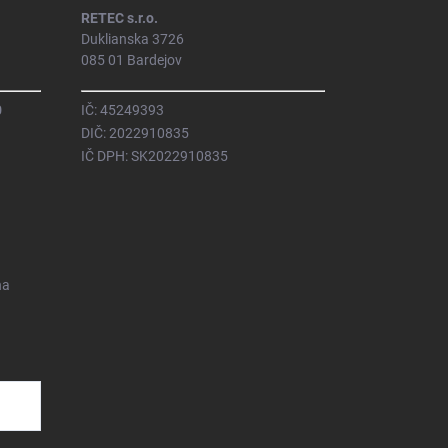
RETEC s.r.o.
Duklianska 3726
085 01 Bardejov
0
IČ: 45249393
DIČ: 2022910835
IČ DPH: SK2022910835
na