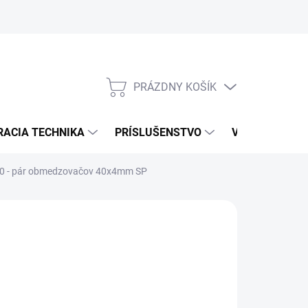
PRÁZDNY KOŠÍK
NÁKUPNÝ
KOŠÍK
RACIA TECHNIKA
PRÍSLUŠENSTVO
VÝROBCOVIA
080 - pár obmedzovačov 40x4mm SP