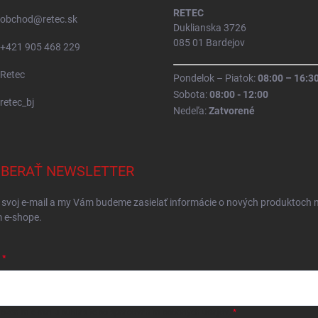
RETEC
obchod
@
retec.sk
Duklianska 3726
085 01 Bardejov
+421 905 468 229
Retec
Pondelok – Piatok:
08:00 – 16:3
Sobota:
08:00 - 12:00
retec_bj
Nedeľa:
Zatvorené
BERAŤ NEWSLETTER
 svoj e-mail a my Vám budeme zasielať informácie o nových produktoch 
 e-shope.
ložením e-mailu
súhlasíte so spracováním osobných údajov
.