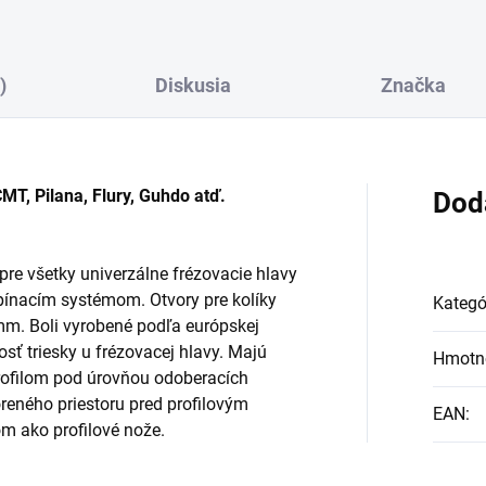
)
Diskusia
Značka
MT, Pilana, Flury, Guhdo atď.
Dod
e všetky univerzálne frézovacie hlavy
pínacím systémom. Otvory pre kolíky
Kategó
m. Boli vyrobené podľa európskej
osť triesky u frézovacej hlavy. Majú
Hmotn
ofilom pod úrovňou odoberacích
eného priestoru pred profilovým
EAN
:
 ako profilové nože.