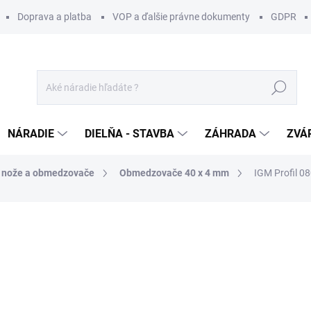
Doprava a platba
VOP a ďalšie právne dokumenty
GDPR
Hľadať
NÁRADIE
DIELŇA - STAVBA
ZÁHRADA
ZVÁ
é nože a obmedzovače
Obmedzovače 40 x 4 mm
IGM Profil 
otenia
ZNAČKA:
IGM
14 €
/ pár
11,38 € bez DPH
Jednotková
SKLADOM U DODÁVATEĽA