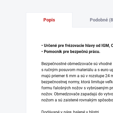
Popis
Podobné (8
• Určené pre frézovacie hlavy od IGM, C
• Pomocník pre bezpečnú prácu.
Bezpečnostné obmedzovače sú vhodné pr
s ručným posuvom materiálu a s euro u
majú priemer 6 mm a sú v rozstupe 24 m
bezpečnostnej normy, ktorá limituje veľk
formu falošných nožov s vybrúseným pr
nožov. Obmedzovače zapadajú do vytvor
nožom a sú zaistené rovnakým spôsobom
Dodávané v páre, balené v blistri.