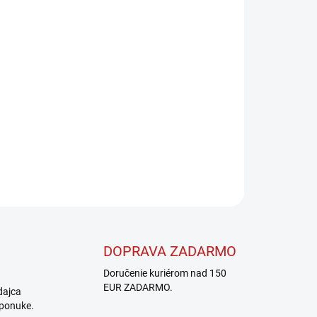
Pridať do košíka
OPÝTAŤ SA
STRÁŽIŤ
DOPRAVA ZADARMO
Doručenie kuriérom nad 150
EUR ZADARMO.
dajca
 ponuke.