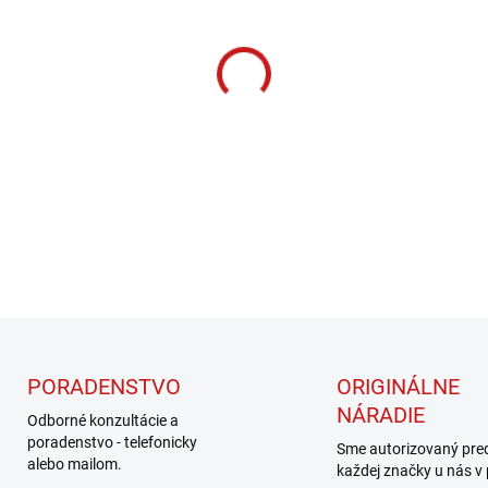
cena:
MOŽNOSTI DORUČENIA
−
+
DETAILNÉ INFORMÁCIE
PORADENSTVO
ORIGINÁLNE
NÁRADIE
Odborné konzultácie a
poradenstvo - telefonicky
Sme autorizovaný pre
alebo mailom.
každej značky u nás v