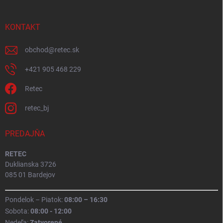
KONTAKT
obchod
@
retec.sk
+421 905 468 229
Retec
retec_bj
PREDAJŇA
RETEC
Duklianska 3726
085 01 Bardejov
Pondelok – Piatok:
08:00 – 16:30
Sobota:
08:00 - 12:00
Nedeľa:
Zatvorené