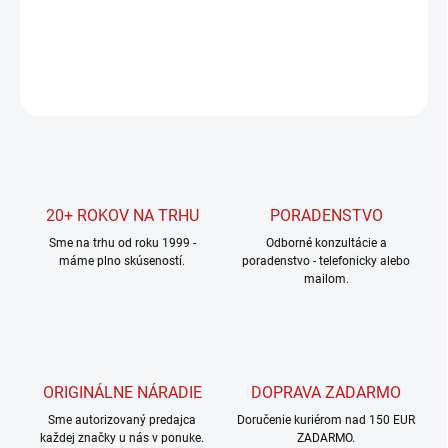
DETAILNÉ INFORMÁCIE
OPÝTAŤ SA
STRÁŽIŤ
20+ ROKOV NA TRHU
PORADENSTVO
Sme na trhu od roku 1999 -
Odborné konzultácie a
máme plno skúseností.
poradenstvo - telefonicky alebo
mailom.
ORIGINÁLNE NÁRADIE
DOPRAVA ZADARMO
Sme autorizovaný predajca
Doručenie kuriérom nad 150 EUR
každej značky u nás v ponuke.
ZADARMO.