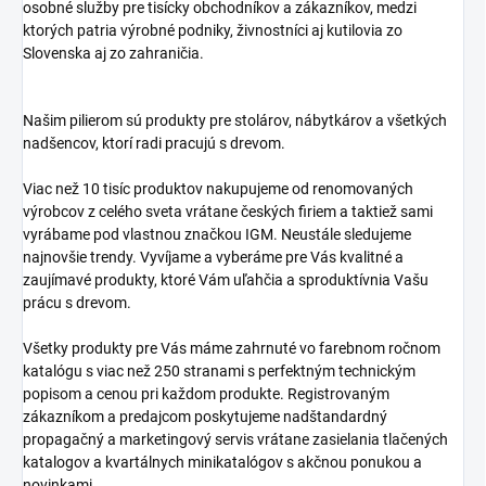
osobné služby pre tisícky obchodníkov a zákazníkov, medzi
ktorých patria výrobné podniky, živnostníci aj kutilovia zo
Slovenska aj zo zahraničia.
Našim pilierom sú produkty pre stolárov, nábytkárov a všetkých
nadšencov, ktorí radi pracujú s drevom.
Viac než 10 tisíc produktov nakupujeme od renomovaných
výrobcov z celého sveta vrátane českých firiem a taktiež sami
vyrábame pod vlastnou značkou IGM. Neustále sledujeme
najnovšie trendy. Vyvíjame a vyberáme pre Vás kvalitné a
zaujímavé produkty, ktoré Vám uľahčia a sproduktívnia Vašu
prácu s drevom.
Všetky produkty pre Vás máme zahrnuté vo farebnom ročnom
katalógu s viac než 250 stranami s perfektným technickým
popisom a cenou pri každom produkte. Registrovaným
zákazníkom a predajcom poskytujeme nadštandardný
propagačný a marketingový servis vrátane zasielania tlačených
katalogov a kvartálnych minikatalógov s akčnou ponukou a
novinkami.