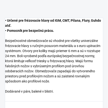
• Určené pre frézovacie hlavy od IGM, CMT, Pilana, Flury, Guhdo
atď.
• Pomocník pre bezpečnú prácu.
Bezpečnostné obmedzovače sú vhodné pre všetky univerzálne
frézovacie hlavy s ručným posuvom materiálu a s euro upínacím
systémom. Otvory pre kolíky majú priemer 6 mm a sú v rozstupe
24 mm. Boli vyrobené podľa európskej bezpečnostnej normy,
ktorá limituje veľkosť triesky u frézovacej hlavy. Majú formu
falošných nožov s vybrúseným profilom pod úrovňou
odoberacích nožov. Obmedzovače zapadajú do vytvoreného
priestoru pred profilovým nožom a sú zaistené rovnakým
spôsobom ako profilové nože.
Dodávané v páre, balené v blistri.