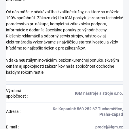
Od nás môžete očakávať iba kvalitné služby, na ktoré sa môžete
100% spoľahnúť. Zákaznický tím IGM poskytuje zdarma technické
poradenstvo pri nákupe, kompletnú zákaznícku podporu,
informácie o dodaní a špeciálne ponuky za výhodné ceny.
Riešenie reklamácií a odborný servis strojov, nástrojov aj
elektronáradia vykonávame s najväčšou starostlivosťou a vždy
hľadáme to najlepšie riešenie pre zákazníkov.
Vďaka neustálym inováciám, bezkonkurenčnej ponuke, skvelým
cenám aj spokojnosti zákazníkov naša spoločnosť obchodne
každým rokom rastie.
Výrobná
IGM nástroje a stroje s.r.o.
spoločnosť
:
Ke Kopanině 560 252 67 Tuchoměřice,
Adresa
:
Praha-západ
E-mail
:
prodej@igm.cz