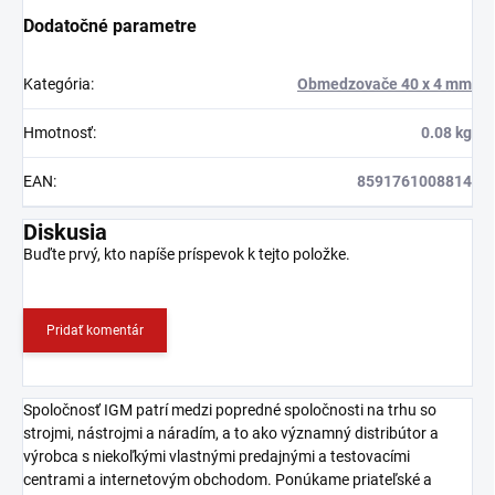
Dodatočné parametre
Kategória
:
Obmedzovače 40 x 4 mm
Hmotnosť
:
0.08 kg
EAN
:
8591761008814
Diskusia
Buďte prvý, kto napíše príspevok k tejto položke.
Pridať komentár
Spoločnosť IGM patrí medzi popredné spoločnosti na trhu so
strojmi, nástrojmi a náradím, a to ako významný distribútor a
výrobca s niekoľkými vlastnými predajnými a testovacími
centrami a internetovým obchodom. Ponúkame priateľské a