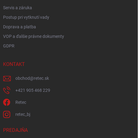
Servis a záruka
Postup pri vytknutí vady
Doprava a platba
VOP a ďalšie právne dokumenty
GDPR
KONTAKT
obchod
@
retec.sk
+421 905 468 229
Retec
retec_bj
PREDAJŇA