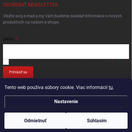
ODOBERAŤ NEWSLETTER
Vložte svoj e-mail a my Vám budeme zasielať informácie o nových
produktoch na našom e-shope.
EMAIL
Vložením e-mailu
súhlasíte so spracováním osobných údajov
.
Prihlásiť sa
Tento web používa súbory cookie. Viac informácií
tu
.
Nastavenie
Copyright 2026
RETEC.SK
. Všetky práva vyhradené.
Odmietnuť
Súhlasím
Vytvoril Shoptet