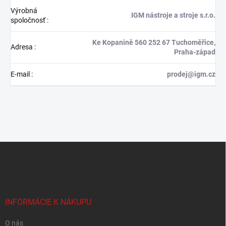
Výrobná
IGM nástroje a stroje s.r.o.
spoločnosť
:
Ke Kopanině 560 252 67 Tuchoměřice,
Adresa
:
Praha-západ
E-mail
:
prodej@igm.cz
Z
á
p
ä
t
i
INFORMÁCIE K NÁKUPU
e
O nás