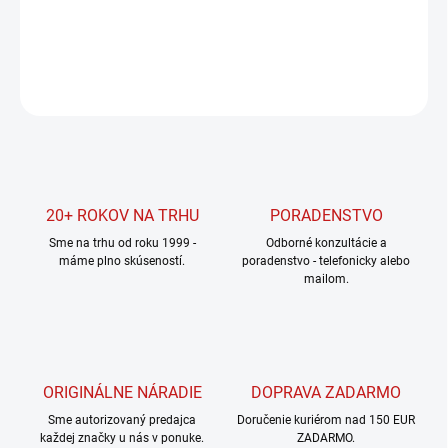
DETAILNÉ INFORMÁCIE
OPÝTAŤ SA
STRÁŽIŤ
20+ ROKOV NA TRHU
PORADENSTVO
Sme na trhu od roku 1999 -
Odborné konzultácie a
máme plno skúseností.
poradenstvo - telefonicky alebo
mailom.
ORIGINÁLNE NÁRADIE
DOPRAVA ZADARMO
Sme autorizovaný predajca
Doručenie kuriérom nad 150 EUR
každej značky u nás v ponuke.
ZADARMO.