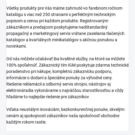
Všetky produkty pre Vás máme zahrnuté vo farebnom ročnom
katalógu s viac než 250 stranami s perfektným technickým
popisom a cenou pri každom produkte. Registrovaným
zákazníkom a predajcom poskytujeme nadštandardný
propagačný a marketingový servis vrátane zasielania tlačených
katalogov a kvartálnych minikatalógov s akčnou ponukou a
novinkami.
Od nás môžete očakávať iba kvalitné služby, na ktoré sa môžete
100% spoľahnúť. Zákaznický tím IGM poskytuje zdarma technické
poradenstvo pri nákupe, kompletnú zákaznícku podporu,
informácie o dodaní a špeciálne ponuky za výhodné ceny.
Riešenie reklamácií a odborný servis strojov, nástrojov aj
elektronáradia vykonávame s najväčšou starostlivosťou a vždy
hľadáme to najlepšie riešenie pre zákazníkov.
Vďaka neustálym inováciám, bezkonkurenčnej ponuke, skvelým
cenám aj spokojnosti zákazníkov naša spoločnosť obchodne
každým rokom rastie.