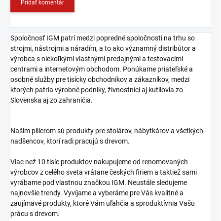
Pridať komentár
Spoločnosť IGM patrí medzi popredné spoločnosti na trhu so
strojmi, nástrojmi a náradím, a to ako významný distribútor a
výrobca s niekoľkými vlastnými predajnými a testovacími
centrami a internetovým obchodom. Ponúkame priateľské a
osobné služby pre tisícky obchodníkov a zákazníkov, medzi
ktorých patria výrobné podniky, živnostníci aj kutilovia zo
Slovenska aj zo zahraničia.
Našim pilierom sú produkty pre stolárov, nábytkárov a všetkých
nadšencov, ktorí radi pracujú s drevom.
Viac než 10 tisíc produktov nakupujeme od renomovaných
výrobcov z celého sveta vrátane českých firiem a taktiež sami
vyrábame pod vlastnou značkou IGM. Neustále sledujeme
najnovšie trendy. Vyvíjame a vyberáme pre Vás kvalitné a
zaujímavé produkty, ktoré Vám uľahčia a sproduktívnia Vašu
prácu s drevom.