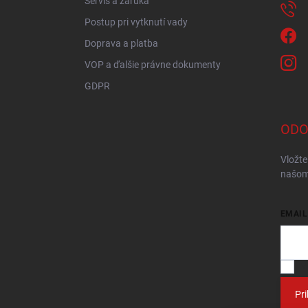
Servis a záruka
Postup pri vytknutí vady
Doprava a platba
VOP a ďalšie právne dokumenty
GDPR
ODO
Vložte
našom
EMAIL
V
Pri