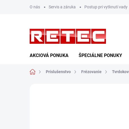
Prejsť
O nás
Servis a záruka
Postup pri vytknutí vady
na
obsah
AKCIOVÁ PONUKA
ŠPECIÁLNE PONUKY
Domov
Príslušenstvo
Frézovanie
Tvrdokov
Neohodnotené
Podrobnosti hodn