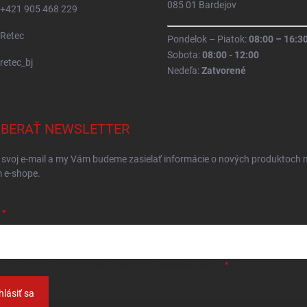
085 01 Bardejov
+421 905 468 229
Retec
Pondelok – Piatok:
08:00 – 16:3
Sobota:
08:00 - 12:00
retec_bj
Nedeľa:
Zatvorené
BERAŤ NEWSLETTER
 svoj e-mail a my Vám budeme zasielať informácie o nových produktoch 
 e-shope.
ložením e-mailu
súhlasíte so spracováním osobných údajov
.
hlásiť sa