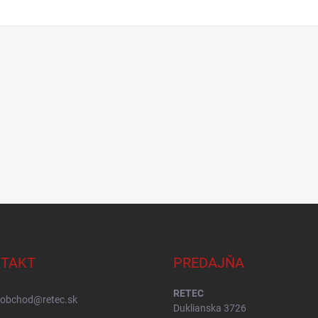
TAKT
PREDAJŇA
RETEC
obchod
@
retec.sk
Duklianska 3726