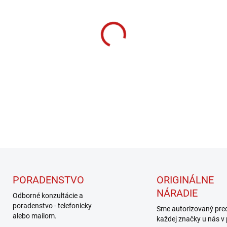
cena:
MOŽNOSTI DORUČENIA
−
+
DETAILNÉ INFORMÁCIE
PORADENSTVO
ORIGINÁLNE
NÁRADIE
Odborné konzultácie a
poradenstvo - telefonicky
Sme autorizovaný pre
alebo mailom.
každej značky u nás v