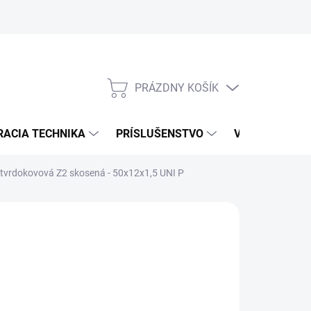
PRÁZDNY KOŠÍK
NÁKUPNÝ
KOŠÍK
RACIA TECHNIKA
PRÍSLUŠENSTVO
VÝROBCOVIA
 tvrdokovová Z2 skosená - 50x12x1,5 UNI P