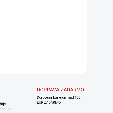
Pridať do košíka
OPÝTAŤ SA
STRÁŽIŤ
DOPRAVA ZADARMO
Doručenie kuriérom nad 150
EUR ZADARMO.
dajca
 ponuke.