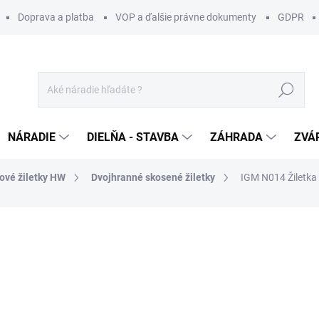
Doprava a platba
VOP a ďalšie právne dokumenty
GDPR
Hľadať
NÁRADIE
DIELŇA - STAVBA
ZÁHRADA
ZVÁ
ové žiletky HW
Dvojhranné skosené žiletky
IGM N014 Žiletka
otenia
ZNAČKA:
IGM
16 €
/ ks
13,01 € bez DPH
Jednotková
SKLADOM U DODÁVATEĽA