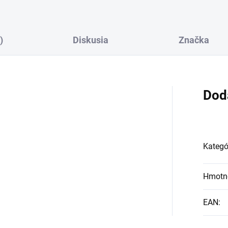
)
Diskusia
Značka
Dod
Kategó
Hmotn
EAN
: