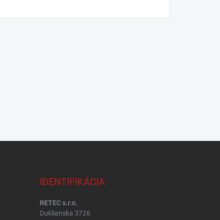
IDENTIFIKÁCIA
RETEC s.r.o.
Duklianska 3726