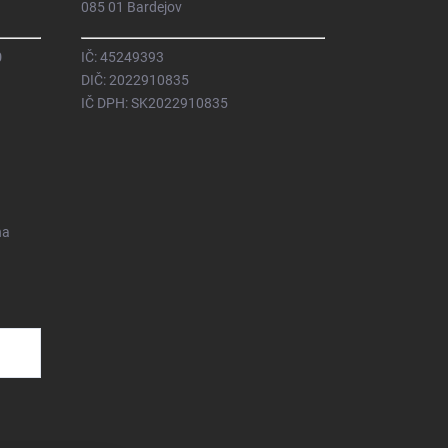
085 01 Bardejov
0
IČ: 45249393
DIČ: 2022910835
IČ DPH: SK2022910835
na