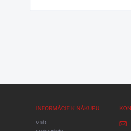
Z
á
p
ä
INFORMÁCIE K NÁKUPU
KON
t
i
O nás
e