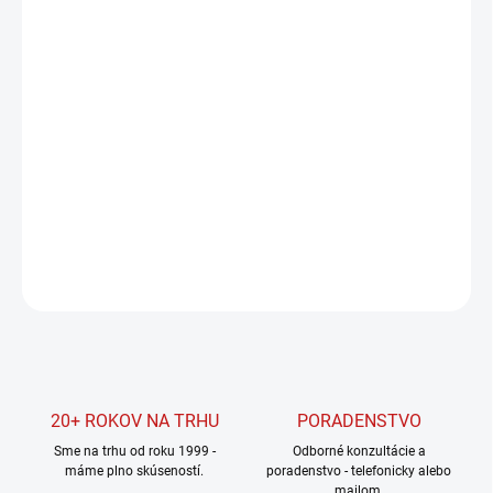
cena:
MÔŽEME
DORUČIŤ DO:
11.8.2026
MOŽNOSTI
DORUČENIA
−
+
Pridať do košíka
DETAILNÉ INFORMÁCIE
OPÝTAŤ SA
STRÁŽIŤ
20+ ROKOV NA TRHU
PORADENSTVO
Sme na trhu od roku 1999 -
Odborné konzultácie a
máme plno skúseností.
poradenstvo - telefonicky alebo
mailom.