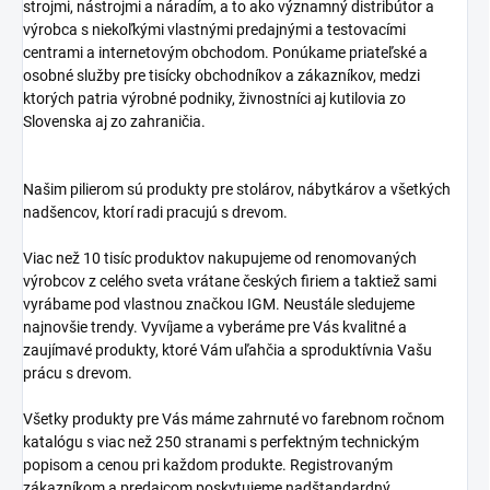
strojmi, nástrojmi a náradím, a to ako významný distribútor a
výrobca s niekoľkými vlastnými predajnými a testovacími
centrami a internetovým obchodom. Ponúkame priateľské a
osobné služby pre tisícky obchodníkov a zákazníkov, medzi
ktorých patria výrobné podniky, živnostníci aj kutilovia zo
Slovenska aj zo zahraničia.
Našim pilierom sú produkty pre stolárov, nábytkárov a všetkých
nadšencov, ktorí radi pracujú s drevom.
Viac než 10 tisíc produktov nakupujeme od renomovaných
výrobcov z celého sveta vrátane českých firiem a taktiež sami
vyrábame pod vlastnou značkou IGM. Neustále sledujeme
najnovšie trendy. Vyvíjame a vyberáme pre Vás kvalitné a
zaujímavé produkty, ktoré Vám uľahčia a sproduktívnia Vašu
prácu s drevom.
Všetky produkty pre Vás máme zahrnuté vo farebnom ročnom
katalógu s viac než 250 stranami s perfektným technickým
popisom a cenou pri každom produkte. Registrovaným
zákazníkom a predajcom poskytujeme nadštandardný