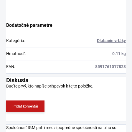
Dodatočné parametre
Kategória
:
Dlabacie vrtáky
Hmotnosť
:
0.11 kg
EAN
:
8591761017823
Diskusia
Buďte prvý, kto napíše príspevok k tejto položke.
Pridať komentár
Spoločnosť IGM patrí medzi popredné spoločnosti na trhu so