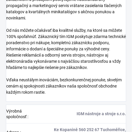
propagačný a marketingový servis vrátane zasielania tlačených
katalogov a kvartálnych minikatalógov s akčnou ponukou a
novinkami.
Od nás môžete očakávať iba kvalitné služby, na ktoré sa môžete
100% spoľahnúť. Zákaznický tím IGM poskytuje zdarma technické
poradenstvo pri nákupe, kompletnú zákaznícku podporu,
informácie o dodaní a špeciálne ponuky za výhodné ceny.
Riešenie reklamácií a odborný servis strojov, nástrojov aj
elektronáradia vykonávame s najväčšou starostlivosťou a vždy
hľadáme to najlepšie riešenie pre zákazníkov.
Vďaka neustálym inováciám, bezkonkurenčnej ponuke, skvelým
cenám aj spokojnosti zákazníkov naša spoločnosť obchodne
každým rokom rastie.
Výrobná
IGM nástroje a stroje s.r.o.
spoločnosť
:
Ke Kopanině 560 252 67 Tuchoměřice,