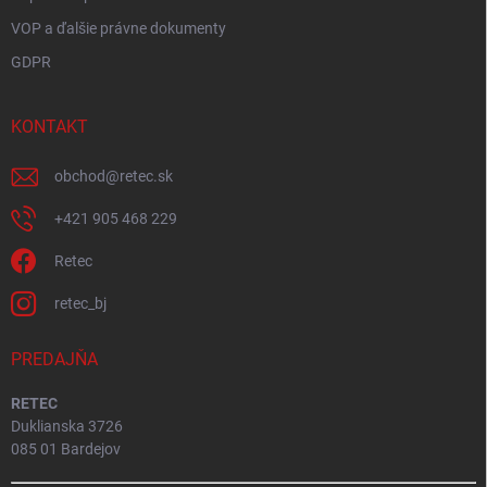
VOP a ďalšie právne dokumenty
GDPR
KONTAKT
obchod
@
retec.sk
+421 905 468 229
Retec
retec_bj
PREDAJŇA
RETEC
Duklianska 3726
085 01 Bardejov