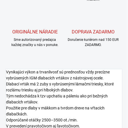
ORIGINÁLNE NÁRADIE
DOPRAVA ZADARMO
Sme autorizovaný predajca
Doručenie kuriérom nad 150 EUR
každej značky u nás v ponuke.
ZADARMO.
Vynikajúci výkon a trvanlivosť sú prednosťou vždy precízne
vybrúsených IGM dlabacích vrtákov z nástrojovej ocele.
Dlabací vrták má 2 zuby s vybrúsenými lámačmi triesky, ktoré
rozlámu triesku aj pri hlbokých dlabov.
Tým nedochádza k tzv upchatiu a páleniu ako pri bežných
dlabacích vrtákov.
Použitie pre dlaby v mäkkom a tvrdom dreve na vŕtacích
dlabačkách.
Odporúčané otáčky 2500–3500 ot./min.
V prevedení pravotočivom aj ľavotočivom.