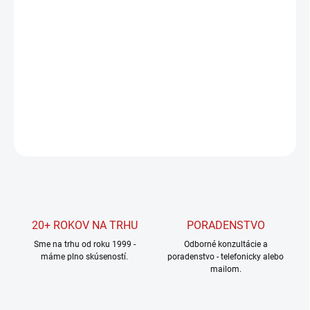
cena:
MOŽNOSTI
DORUČENIA
−
+
Pridať do košíka
DETAILNÉ INFORMÁCIE
OPÝTAŤ SA
STRÁŽIŤ
20+ ROKOV NA TRHU
PORADENSTVO
Sme na trhu od roku 1999 -
Odborné konzultácie a
máme plno skúseností.
poradenstvo - telefonicky alebo
mailom.