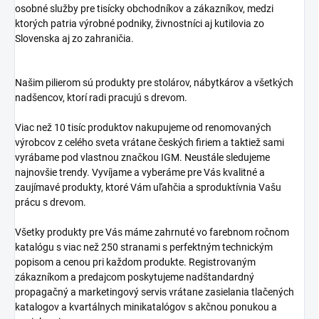
osobné služby pre tisícky obchodníkov a zákazníkov, medzi
ktorých patria výrobné podniky, živnostníci aj kutilovia zo
Slovenska aj zo zahraničia.
Našim pilierom sú produkty pre stolárov, nábytkárov a všetkých
nadšencov, ktorí radi pracujú s drevom.
Viac než 10 tisíc produktov nakupujeme od renomovaných
výrobcov z celého sveta vrátane českých firiem a taktiež sami
vyrábame pod vlastnou značkou IGM. Neustále sledujeme
najnovšie trendy. Vyvíjame a vyberáme pre Vás kvalitné a
zaujímavé produkty, ktoré Vám uľahčia a sproduktívnia Vašu
prácu s drevom.
Všetky produkty pre Vás máme zahrnuté vo farebnom ročnom
katalógu s viac než 250 stranami s perfektným technickým
popisom a cenou pri každom produkte. Registrovaným
zákazníkom a predajcom poskytujeme nadštandardný
propagačný a marketingový servis vrátane zasielania tlačených
katalogov a kvartálnych minikatalógov s akčnou ponukou a