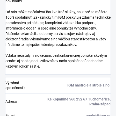
novinkami.
Od nás môžete očakávať iba kvalitné služby, na ktoré sa môžete
100% spoľahnúť. Zákaznický tím IGM poskytuje zdarma technické
poradenstvo pri nákupe, kompletnú zákaznícku podporu,
informácie o dodaní a špeciálne ponuky za výhodné ceny.
Riešenie reklamácií a odborný servis strojov, nástrojov aj
elektronáradia vykonávame s najväčšou starostlivosťou a vždy
hľadáme to najlepšie riešenie pre zákazníkov.
Vďaka neustálym inováciám, bezkonkurenčnej ponuke, skvelým
cenám aj spokojnosti zákazníkov naša spoločnosť obchodne
každým rokom rastie.
Výrobná
IGM nástroje a stroje s.r.o.
spoločnosť
:
Ke Kopanině 560 252 67 Tuchoměřice,
Adresa
:
Praha-západ
E-mail
:
prodej@igm.cz