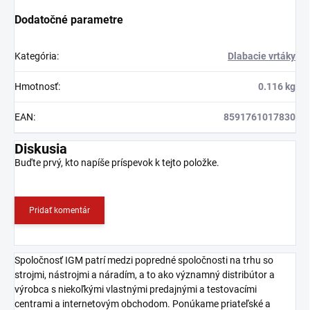
Dodatočné parametre
Kategória
:
Dlabacie vrtáky
Hmotnosť
:
0.116 kg
EAN
:
8591761017830
Diskusia
Buďte prvý, kto napíše príspevok k tejto položke.
Pridať komentár
Spoločnosť IGM patrí medzi popredné spoločnosti na trhu so
strojmi, nástrojmi a náradím, a to ako významný distribútor a
výrobca s niekoľkými vlastnými predajnými a testovacími
centrami a internetovým obchodom. Ponúkame priateľské a