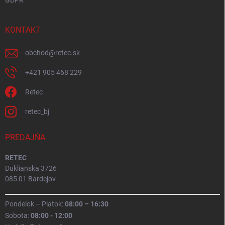
GDPR
KONTAKT
obchod
@
retec.sk
+421 905 468 229
Retec
retec_bj
PREDAJŇA
RETEC
Duklianska 3726
085 01 Bardejov
Pondelok – Piatok:
08:00 – 16:30
Sobota:
08:00 - 12:00