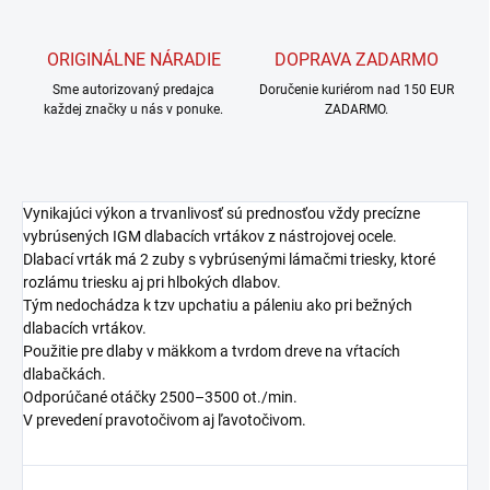
ORIGINÁLNE NÁRADIE
DOPRAVA ZADARMO
Sme autorizovaný predajca
Doručenie kuriérom nad 150 EUR
každej značky u nás v ponuke.
ZADARMO.
Vynikajúci výkon a trvanlivosť sú prednosťou vždy precízne
vybrúsených IGM dlabacích vrtákov z nástrojovej ocele.
Dlabací vrták má 2 zuby s vybrúsenými lámačmi triesky, ktoré
rozlámu triesku aj pri hlbokých dlabov.
Tým nedochádza k tzv upchatiu a páleniu ako pri bežných
dlabacích vrtákov.
Použitie pre dlaby v mäkkom a tvrdom dreve na vŕtacích
dlabačkách.
Odporúčané otáčky 2500–3500 ot./min.
V prevedení pravotočivom aj ľavotočivom.