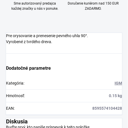
Sme autorizovaný predajca
Doručenie kuriérom nad 150 EUR
každej značky u nás v ponuke.
ZADARMO.
Pre orysovanie a prenesenie pevného uhla 90°.
Vyrobené z tvrdého dreva.
Dodatočné parametre
Kategória
:
IGM
Hmotnosť
:
0.15 kg
EAN
:
8595574104428
Diskusia
Buďte prvý, kto napíše príspevok k tejto položke.