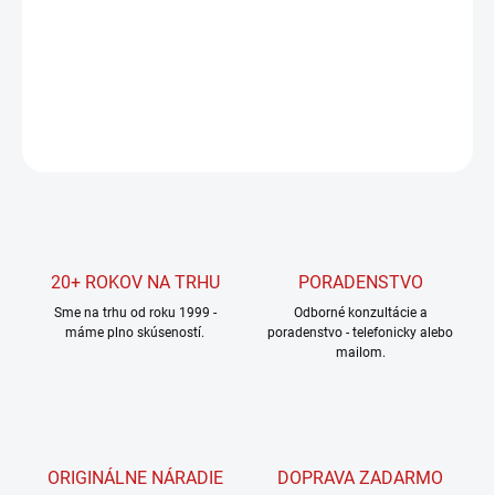
cena:
MOŽNOSTI
DORUČENIA
DETAILNÉ INFORMÁCIE
OPÝTAŤ SA
STRÁŽIŤ
20+ ROKOV NA TRHU
PORADENSTVO
Sme na trhu od roku 1999 -
Odborné konzultácie a
máme plno skúseností.
poradenstvo - telefonicky alebo
mailom.
ORIGINÁLNE NÁRADIE
DOPRAVA ZADARMO