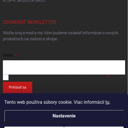
IČ DPH: SK2022910835
ODOBERAŤ NEWSLETTER
Vložte svoj e-mail a my Vám budeme zasielať informácie o nových
produktoch na našom e-shope.
EMAIL
Vložením e-mailu
súhlasíte so spracováním osobných údajov
.
Prihlásiť sa
Tento web používa súbory cookie. Viac informácií
tu
.
Nastavenie