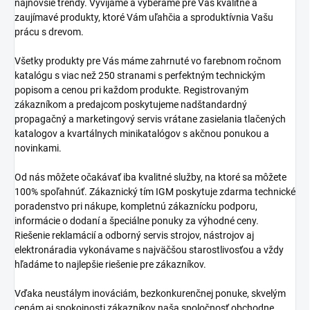
najnovšie trendy. Vyvíjame a vyberáme pre Vás kvalitné a
zaujímavé produkty, ktoré Vám uľahčia a sproduktívnia Vašu
prácu s drevom.
Všetky produkty pre Vás máme zahrnuté vo farebnom ročnom
katalógu s viac než 250 stranami s perfektným technickým
popisom a cenou pri každom produkte. Registrovaným
zákazníkom a predajcom poskytujeme nadštandardný
propagačný a marketingový servis vrátane zasielania tlačených
katalogov a kvartálnych minikatalógov s akčnou ponukou a
novinkami.
Od nás môžete očakávať iba kvalitné služby, na ktoré sa môžete
100% spoľahnúť. Zákaznický tím IGM poskytuje zdarma technické
poradenstvo pri nákupe, kompletnú zákaznícku podporu,
informácie o dodaní a špeciálne ponuky za výhodné ceny.
Riešenie reklamácií a odborný servis strojov, nástrojov aj
elektronáradia vykonávame s najväčšou starostlivosťou a vždy
hľadáme to najlepšie riešenie pre zákazníkov.
Vďaka neustálym inováciám, bezkonkurenčnej ponuke, skvelým
cenám aj spokojnosti zákazníkov naša spoločnosť obchodne