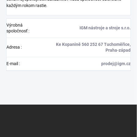
každým rokom rastie.
Výrobná
IGM nástroje a stroje s.r.o.
spoločnosť
:
Ke Kopanině 560 252 67 Tuchoměřice,
Adresa
:
Praha-západ
E-mail
:
prodej@igm.cz
Z
á
p
ä
t