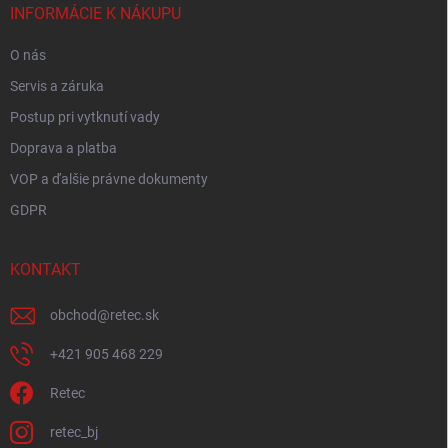
i
INFORMÁCIE K NÁKUPU
e
O nás
Servis a záruka
Postup pri vytknutí vady
Doprava a platba
VOP a ďalšie právne dokumenty
GDPR
KONTAKT
obchod
@
retec.sk
+421 905 468 229
Retec
retec_bj