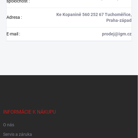
spoločnosť
:
Ke Kopanině 560 252 67 Tuchoměřice,
Adresa
:
Praha-západ
E-mail
:
prodej@igm.cz
Z
á
p
ä
t
i
INFORMÁCIE K NÁKUPU
e
O nás
Servis a záruka