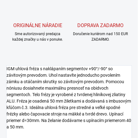
ORIGINÁLNE NÁRADIE
DOPRAVA ZADARMO
Sme autorizovaný predajca
Doručenie kuriérom nad 150 EUR
každej značky u nás v ponuke.
ZADARMO.
IGM uhlová fréza s naklápaním segmentov +90°/-90° so
závitovým prevodom. Uhol nastavíte jednoducho povolením
zámku a otáčaním skrutky so závitovým prevodom. Pomocou
nóniusu dosiahnete maximálnu presnosť na obidvoch
segmentoch. Telo frézy je vyrobené z tvrdenej hliníkovej zliatiny
ALU. Fréza je osadená 50 mm žiletkami a dodávaná s imbusovým
kľúčom č.3. Ideálna uhlová fréza pre stredné a veľké spodné
frézky alebo čapovacie stroje na mäkké a tvrdé drevo. Upínací
priemer d=30mm. Na želanie dodávame s upínacím priemerom 40
a 50 mm.