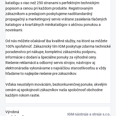
katalógu s viac než 250 stranami s perfektným technickým
popisom a cenou pri každom produkte. Registrovaným
zákazníkom a predajcom poskytujeme nadštandardný
propagačný a marketingový servis vrátane zasielania tlačených
katalogov a kvartálnych minikatalógov s akčnou ponukou a
novinkami.
Od nás môžete očakávať iba kvalitné služby, na ktoré sa môžete
100% spoľahnúť. Zákaznický tím IGM poskytuje zdarma technické
poradenstvo pri nákupe, kompletnú zákaznícku podporu,
informácie o dodaní a špeciálne ponuky za výhodné ceny.
Riešenie reklamácií a odborný servis strojov, nástrojov aj
elektronáradia vykonávame s najväčšou starostlivosťou a vždy
hľadáme to najlepšie riešenie pre zákazníkov.
Vďaka neustálym inováciám, bezkonkurenčnej ponuke, skvelým
cenám aj spokojnosti zákazníkov naša spoločnosť obchodne
každým rokom rastie.
Výrobná
IGM nástroje a stroje s.r.o.