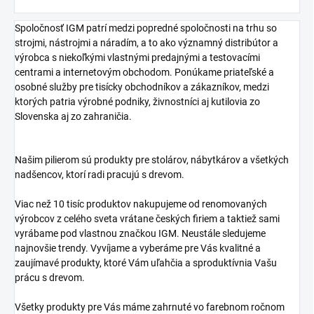
Spoločnosť IGM patrí medzi popredné spoločnosti na trhu so
strojmi, nástrojmi a náradím, a to ako významný distribútor a
výrobca s niekoľkými vlastnými predajnými a testovacími
centrami a internetovým obchodom. Ponúkame priateľské a
osobné služby pre tisícky obchodníkov a zákazníkov, medzi
ktorých patria výrobné podniky, živnostníci aj kutilovia zo
Slovenska aj zo zahraničia.
Našim pilierom sú produkty pre stolárov, nábytkárov a všetkých
nadšencov, ktorí radi pracujú s drevom.
Viac než 10 tisíc produktov nakupujeme od renomovaných
výrobcov z celého sveta vrátane českých firiem a taktiež sami
vyrábame pod vlastnou značkou IGM. Neustále sledujeme
najnovšie trendy. Vyvíjame a vyberáme pre Vás kvalitné a
zaujímavé produkty, ktoré Vám uľahčia a sproduktívnia Vašu
prácu s drevom.
Všetky produkty pre Vás máme zahrnuté vo farebnom ročnom