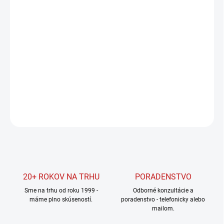
Jednotková
SKLADOM U DODÁVATEĽA
cena:
MOŽNOSTI
DORUČENIA
−
+
Pridať do košíka
DETAILNÉ INFORMÁCIE
OPÝTAŤ SA
STRÁŽIŤ
20+ ROKOV NA TRHU
PORADENSTVO
Sme na trhu od roku 1999 -
Odborné konzultácie a
máme plno skúseností.
poradenstvo - telefonicky alebo
mailom.