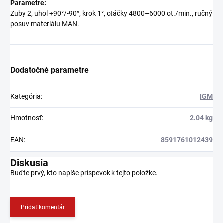
Parametre:
Zuby 2, uhol +90°/-90°, krok 1°, otáčky 4800–6000 ot./min., ručný
posuv materiálu MAN.
Dodatočné parametre
Kategória
:
IGM
Hmotnosť
:
2.04 kg
EAN
:
8591761012439
Diskusia
Buďte prvý, kto napíše príspevok k tejto položke.
Pridať komentár