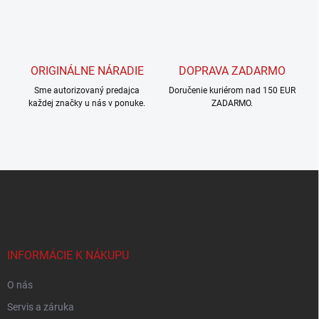
v
k
y
v
ý
ORIGINÁLNE NÁRADIE
DOPRAVA ZADARMO
p
i
Sme autorizovaný predajca
Doručenie kuriérom nad 150 EUR
s
každej značky u nás v ponuke.
ZADARMO.
u
Z
á
p
ä
t
i
INFORMÁCIE K NÁKUPU
e
O nás
Servis a záruka