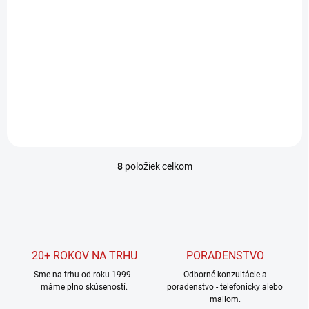
Festa Gumové kladivo
680 g
825 g
12,20 €
12,20 €
9,92 € bez DPH
9,92 € bez DPH
Do košíka
Do košíka
8
položiek celkom
O
v
l
á
d
a
c
20+ ROKOV NA TRHU
PORADENSTVO
i
Sme na trhu od roku 1999 -
e
Odborné konzultácie a
máme plno skúseností.
poradenstvo - telefonicky alebo
p
mailom.
r