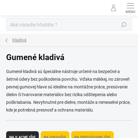
Prejsť
na
obsah
Hľadať
Kladivá
Gumené kladivá
Gumené kladivá sú špeciálne nástroje určené na bezpečné a
šetrné údery bez poškodenia povrchu. Vďaka mäkkej, no zároveň
pevnej gumovej hlave sú ideálne na montážne práce, presúvanie
dielov či tvarovanie materiálov bez rizika odštiepenia alebo
poškriabania. Nevyhnutné pre dielne, montáže a remeselné práce,
kde je potrebná presnosť a ochrana materiálu.
R
a
NAJLACNEJŠIE
NAJDRAHŠIE
NAJPREDÁVANEJŠIE