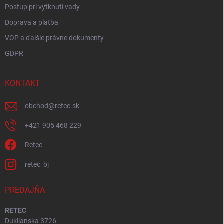
Postup pri vytknutí vady
Doprava a platba
VOP a ďalšie právne dokumenty
GDPR
KONTAKT
obchod
@
retec.sk
+421 905 468 229
Retec
retec_bj
PREDAJŇA
RETEC
Duklianska 3726