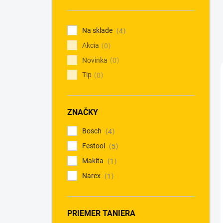
n
e
l
Na sklade
4
Akcia
0
Novinka
0
Tip
0
ZNAČKY
Bosch
4
Festool
5
Makita
1
Narex
1
PRIEMER TANIERA