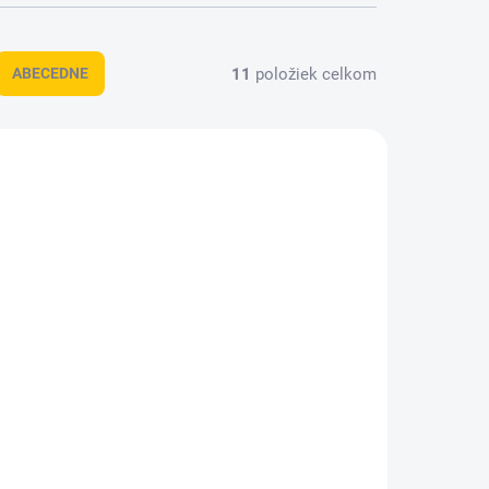
11
položiek celkom
ABECEDNE
BO180Z
06013A5020
O 3 DNÍ
SKLADOM
(1 KS)
Bosch PRO
Á
Akumulátorová
excentrická brúska
Z