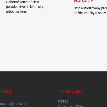
NÁRADIE
Odborné konzultácie a
poradenstvo - telefonicky
Sme autorizovaný pre
alebo mailom.
každej značky u nás v
TAKT
PREDAJŇA
RETEC
obchod
@
retec.sk
Duklianska 3726