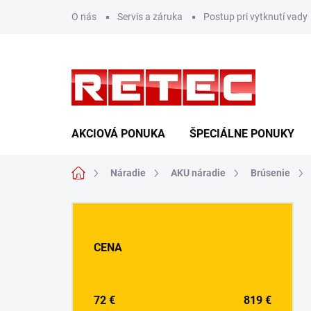
Prejsť
O nás
Servis a záruka
Postup pri vytknutí vady
na
obsah
AKCIOVÁ PONUKA
ŠPECIÁLNE PONUKY
Domov
Náradie
AKU náradie
Brúsenie
B
o
č
CENA
n
ý
p
a
72
€
819
€