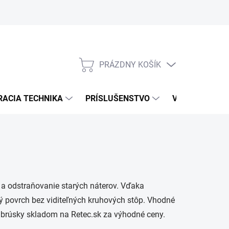
PRÁZDNY KOŠÍK
NÁKUPNÝ
KOŠÍK
RACIA TECHNIKA
PRÍSLUŠENSTVO
VÝROBCOVIA
e a odstraňovanie starých náterov. Vďaka
 povrch bez viditeľných kruhových stôp. Vhodné
é brúsky skladom na Retec.sk za výhodné ceny.