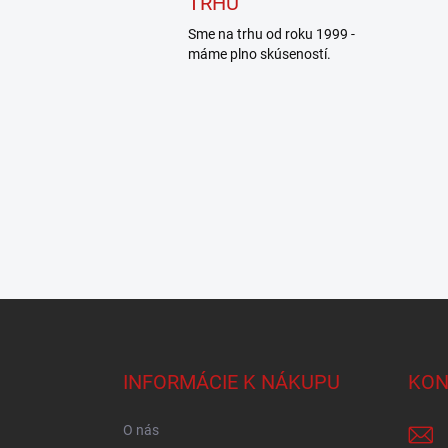
TRHU
Sme na trhu od roku 1999 -
máme plno skúseností.
Z
á
p
ä
INFORMÁCIE K NÁKUPU
KON
t
i
O nás
e