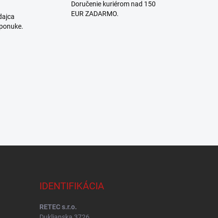
Doručenie kuriérom nad 150
EUR ZADARMO.
dajca
 ponuke.
IDENTIFIKÁCIA
RETEC s.r.o.
Duklianska 3726