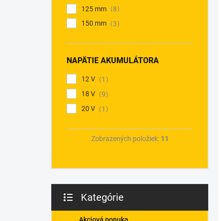
125 mm
8
150 mm
3
NAPÄTIE AKUMULÁTORA
12 V
1
18 V
9
20 V
1
Zobrazených položiek:
11
Kategórie
Preskočiť
kategórie
Akciová ponuka