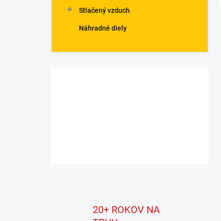
Stlačený vzduch
Náhradné diely
20+ ROKOV NA