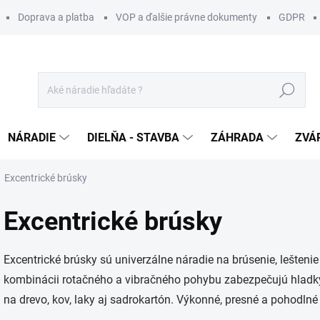
Doprava a platba
VOP a ďalšie právne dokumenty
GDPR
Hľadať
NÁRADIE
DIELŇA - STAVBA
ZÁHRADA
ZVÁ
Excentrické brúsky
Excentrické brúsky
Excentrické brúsky sú univerzálne náradie na brúsenie, lešteni
kombinácii rotačného a vibračného pohybu zabezpečujú hladký
na drevo, kov, laky aj sadrokartón. Výkonné, presné a pohodln