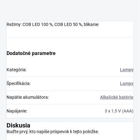
Režimy: COB LED 100 %, COB LED 50 %, blikanie
Dodatočné parametre
Kategória
:
Lampy
Špecifikácia
:
Lampy
Napätie akumulátora
:
Alkalické batérie
Napájanie
:
3 x 1,5 V (AAA)
Diskusia
Buďte prvý, kto napíše príspevok k tejto položke.