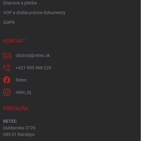
Doprava a platba
VOP a ďalšie právne dokumenty
GDPR
KONTAKT
obchod
@
retec.sk
+421 905 468 229
Retec
retec_bj
PREDAJŇA
RETEC
Duklianska 3726
085 01 Bardejov