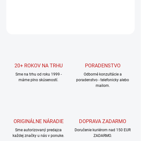
DETAILNÉ INFORMÁCIE
OPÝTAŤ SA
STRÁŽIŤ
20+ ROKOV NA TRHU
PORADENSTVO
Sme na trhu od roku 1999 -
Odborné konzultácie a
máme plno skúseností.
poradenstvo - telefonicky alebo
mailom.
ORIGINÁLNE NÁRADIE
DOPRAVA ZADARMO
Sme autorizovaný predajca
Doručenie kuriérom nad 150 EUR
každej značky u nás v ponuke.
ZADARMO.