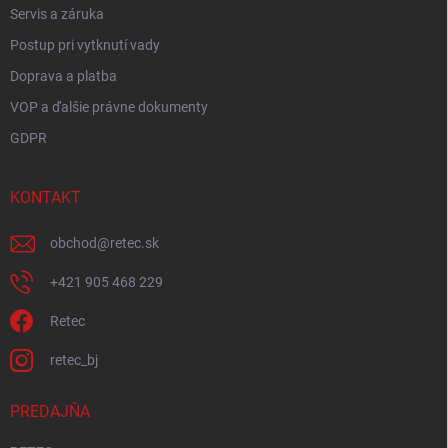
Servis a záruka
Postup pri vytknutí vady
Doprava a platba
VOP a ďalšie právne dokumenty
GDPR
KONTAKT
obchod
@
retec.sk
+421 905 468 229
Retec
retec_bj
PREDAJŇA