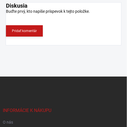
Diskusia
Buďte prvý, kto napíše príspevok k tejto položke.
Pridať komentár
Z
á
p
ä
t
i
INFORMÁCIE K NÁKUPU
e
O nás