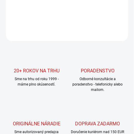
−
+
Pridať do košíka
DETAILNÉ INFORMÁCIE
OPÝTAŤ SA
STRÁŽIŤ
20+ ROKOV NA TRHU
PORADENSTVO
Sme na trhu od roku 1999 -
Odborné konzultácie a
máme plno skúseností.
poradenstvo - telefonicky alebo
mailom.
ORIGINÁLNE NÁRADIE
DOPRAVA ZADARMO
Sme autorizovaný predajca
Doručenie kuriérom nad 150 EUR