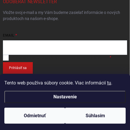
ODOBERAŤ NEWSLETTER
Vložte svoj e-mail a my Vám budeme zasielať informácie o nových
produktoch na našom e-shope.
EMAIL
Vložením e-mailu
súhlasíte so spracováním osobných údajov
.
Prihlásiť sa
Tento web používa súbory cookie. Viac informácií
tu
.
Nastavenie
Copyright 2026
RETEC.SK
. Všetky práva vyhradené.
Odmietnuť
Súhlasím
Vytvoril Shoptet