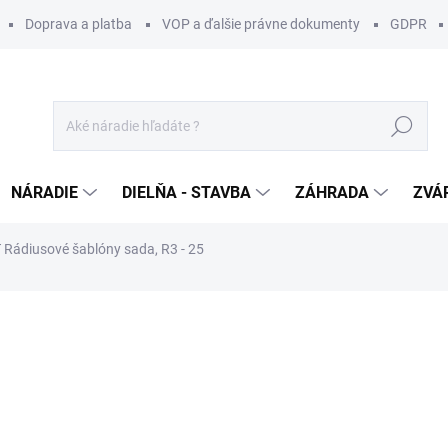
Doprava a platba
VOP a ďalšie právne dokumenty
GDPR
Hľadať
NÁRADIE
DIELŇA - STAVBA
ZÁHRADA
ZVÁ
Rádiusové šablóny sada, R3 - 25
otenia
ZNAČKA:
CMT ORANGE TOOLS
79 €
/ ks
64,23 € bez DPH
Jednotková
SKLADOM U DODÁVATEĽA