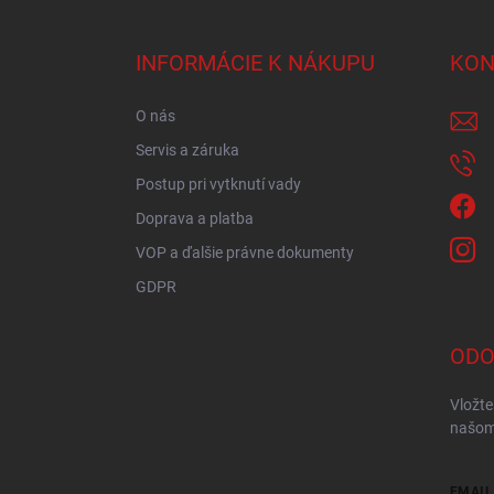
á
p
ä
INFORMÁCIE K NÁKUPU
KON
t
i
O nás
e
Servis a záruka
Postup pri vytknutí vady
Doprava a platba
VOP a ďalšie právne dokumenty
GDPR
ODO
Vložte
našom
EMAIL