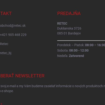
TAKT
PREDAJŇA
RETEC
obchod
@
retec.sk
Duklianska 3726
085 01 Bardejov
+421 905 468 229
Retec
Pondelok – Piatok:
08:00 – 16:3
Sobota:
08:00 - 12:00
retec_bj
Nedeľa:
Zatvorené
BERAŤ NEWSLETTER
 svoj e-mail a my Vám budeme zasielať informácie o nových produktoch 
 e-shope.