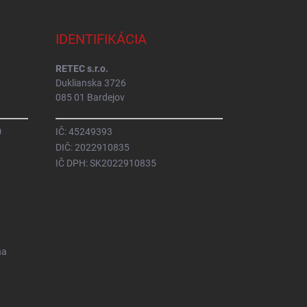
IDENTIFIKÁCIA
RETEC s.r.o.
Duklianska 3726
085 01 Bardejov
0
IČ: 45249393
DIČ: 2022910835
IČ DPH: SK2022910835
na