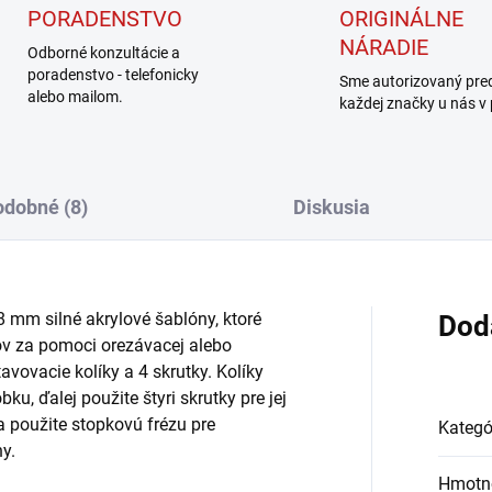
PORADENSTVO
ORIGINÁLNE
NÁRADIE
Odborné konzultácie a
poradenstvo - telefonicky
Sme autorizovaný pre
alebo mailom.
každej značky u nás v
dobné (8)
Diskusia
8 mm silné akrylové šablóny, ktoré
Dod
v za pomoci orezávacej alebo
vovacie kolíky a 4 skrutky. Kolíky
u, ďalej použite štyri skrutky pre jej
a použite stopkovú frézu pre
Kategó
y.
Hmotn