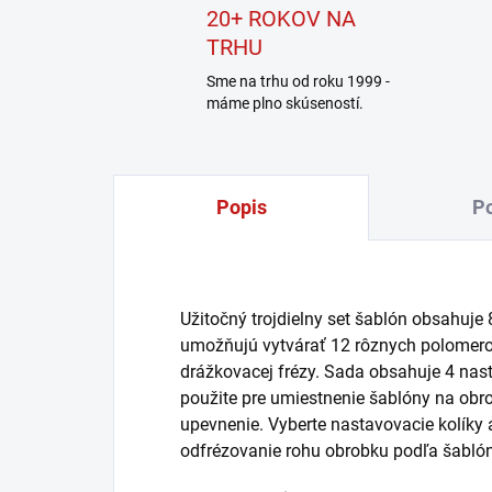
20+ ROKOV NA
TRHU
Sme na trhu od roku 1999 -
máme plno skúseností.
Popis
Po
Užitočný trojdielny set šablón obsahuje 
umožňujú vytvárať 12 rôznych polomero
drážkovacej frézy. Sada obsahuje 4 nasta
použite pre umiestnenie šablóny na obrobk
upevnenie. Vyberte nastavovacie kolíky 
odfrézovanie rohu obrobku podľa šablón