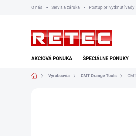
Prejsť
O nás
Servis a záruka
Postup pri vytknutí vady
na
obsah
AKCIOVÁ PONUKA
ŠPECIÁLNE PONUKY
Domov
Výrobcovia
CMT Orange Tools
CMT 
Neohodnotené
Podrobnosti hodn