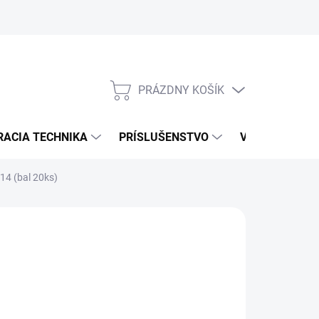
PRÁZDNY KOŠÍK
NÁKUPNÝ
KOŠÍK
RACIA TECHNIKA
PRÍSLUŠENSTVO
VÝROBCOVIA
I14 (bal 20ks)