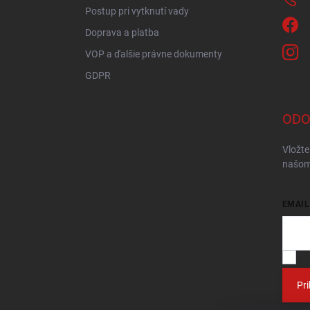
Postup pri vytknutí vady
Doprava a platba
VOP a ďalšie právne dokumenty
GDPR
ODO
Vložte
našom
EMAIL
V
Pri