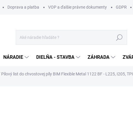
Doprava a platba
VOP a ďalšie právne dokumenty
GDPR
Hľadať
NÁRADIE
DIELŇA - STAVBA
ZÁHRADA
ZVÁ
Pílový list do chvostovej píly BIM Flexible Metal 1122 BF - L225, I205, TP
otenia
ZNAČKA:
CMT ORANGE TOOLS
81 €
/ ks
65,85 € bez DPH
Jednotková
SKLADOM U DODÁVATEĽA