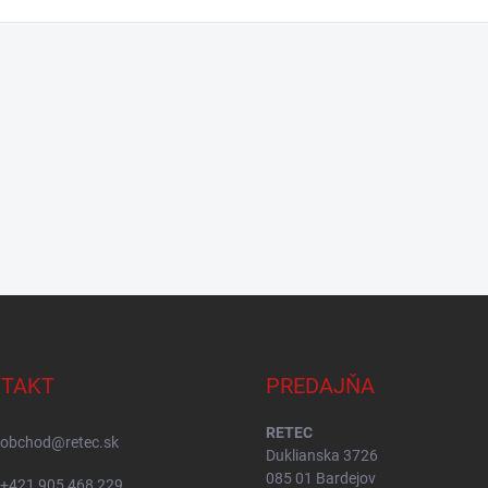
TAKT
PREDAJŇA
RETEC
obchod
@
retec.sk
Duklianska 3726
085 01 Bardejov
+421 905 468 229