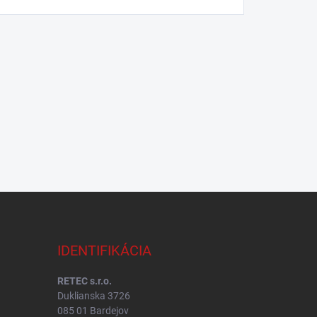
IDENTIFIKÁCIA
RETEC s.r.o.
Duklianska 3726
085 01 Bardejov