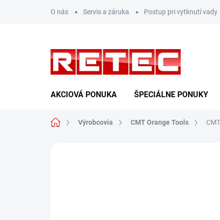
Prejsť
O nás
Servis a záruka
Postup pri vytknutí vady
na
obsah
AKCIOVÁ PONUKA
ŠPECIÁLNE PONUKY
Domov
Výrobcovia
CMT Orange Tools
CMT 
Neohodnotené
Podrobnosti hodn