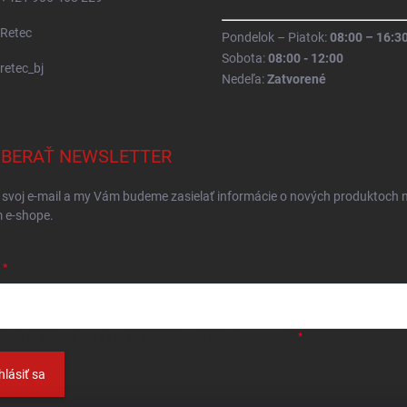
Retec
Pondelok – Piatok:
08:00 – 16:3
Sobota:
08:00 - 12:00
retec_bj
Nedeľa:
Zatvorené
BERAŤ NEWSLETTER
 svoj e-mail a my Vám budeme zasielať informácie o nových produktoch 
 e-shope.
ložením e-mailu
súhlasíte so spracováním osobných údajov
.
hlásiť sa