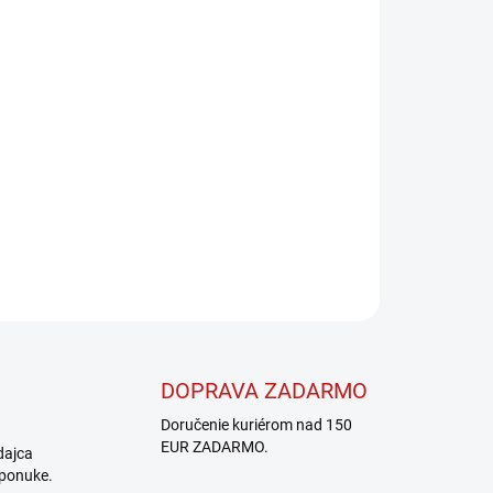
Pridať do košíka
OPÝTAŤ SA
STRÁŽIŤ
DOPRAVA ZADARMO
Doručenie kuriérom nad 150
EUR ZADARMO.
dajca
 ponuke.