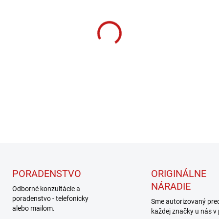
cena:
MOŽNOSTI DORUČENIA
−
+
DETAILNÉ INFORMÁCIE
PORADENSTVO
ORIGINÁLNE
NÁRADIE
Odborné konzultácie a
poradenstvo - telefonicky
Sme autorizovaný pre
alebo mailom.
každej značky u nás v