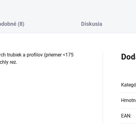
dobné (8)
Diskusia
h trubiek a profilov (priemer <175
Dod
chly rez.
Kategó
Hmotn
EAN
: