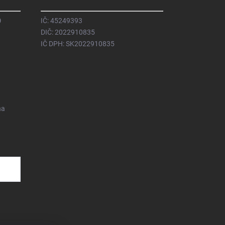
0
IČ: 45249393
DIČ: 2022910835
IČ DPH: SK2022910835
na