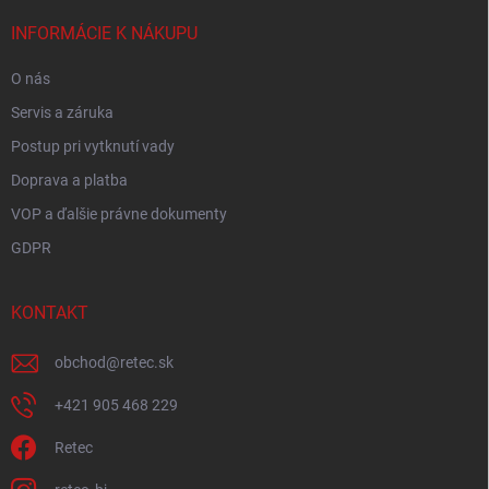
t
i
INFORMÁCIE K NÁKUPU
e
O nás
Servis a záruka
Postup pri vytknutí vady
Doprava a platba
VOP a ďalšie právne dokumenty
GDPR
KONTAKT
obchod
@
retec.sk
+421 905 468 229
Retec