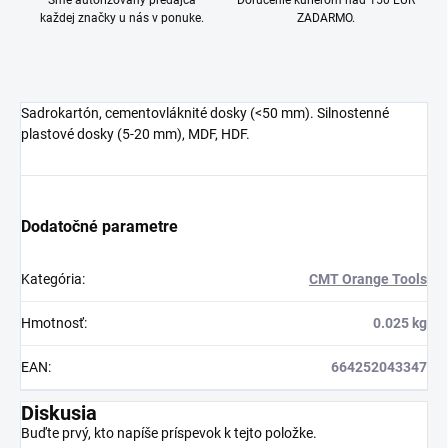
Sme autorizovaný predajca
Doručenie kuriérom nad 150 EUR
každej značky u nás v ponuke.
ZADARMO.
Sadrokartón, cementovláknité dosky (<50 mm). Silnostenné
plastové dosky (5-20 mm), MDF, HDF.
Dodatočné parametre
Kategória
:
CMT Orange Tools
Hmotnosť
:
0.025 kg
EAN
:
664252043347
Diskusia
Buďte prvý, kto napíše príspevok k tejto položke.