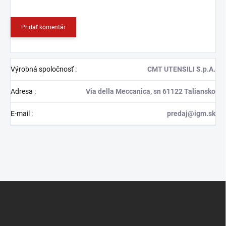
Pridať komentár
Výrobná spoločnosť
:
CMT UTENSILI S.p.A.
Adresa
:
Via della Meccanica, sn 61122 Taliansko
E-mail
:
predaj@igm.sk
Z
á
p
ä