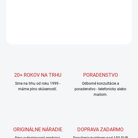
−
+
Pridať do košíka
DETAILNÉ INFORMÁCIE
OPÝTAŤ SA
STRÁŽIŤ
20+ ROKOV NA TRHU
PORADENSTVO
Sme na trhu od roku 1999 -
Odborné konzultácie a
máme plno skúseností.
poradenstvo - telefonicky alebo
mailom.
ORIGINÁLNE NÁRADIE
DOPRAVA ZADARMO