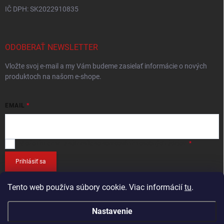
IČ DPH: SK2022910835
ODOBERAŤ NEWSLETTER
Vložte svoj e-mail a my Vám budeme zasielať informácie o nových
produktoch na našom e-shope.
EMAIL
Vložením e-mailu
súhlasíte so spracováním osobných údajov
.
Prihlásiť sa
Tento web používa súbory cookie. Viac informácií
tu
.
Nastavenie