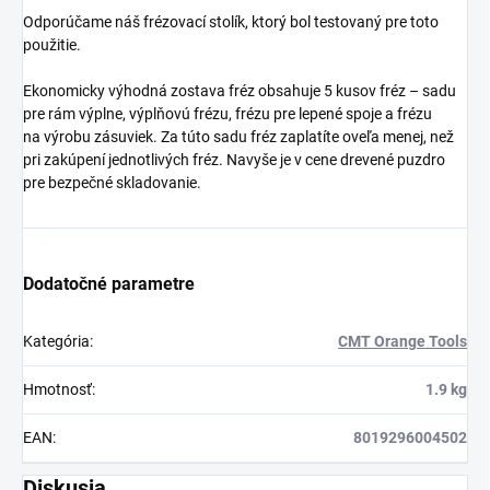
Odporúčame náš frézovací stolík, ktorý bol testovaný pre toto
použitie.
Ekonomicky výhodná zostava fréz obsahuje 5 kusov fréz – sadu
pre rám výplne, výplňovú frézu, frézu pre lepené spoje a frézu
na výrobu zásuviek. Za túto sadu fréz zaplatíte oveľa menej, než
pri zakúpení jednotlivých fréz. Navyše je v cene drevené puzdro
pre bezpečné skladovanie.
Dodatočné parametre
Kategória
:
CMT Orange Tools
Hmotnosť
:
1.9 kg
EAN
:
8019296004502
Diskusia