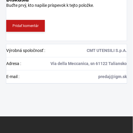
Buďte prvý, kto napíše príspevok k tejto položke.
Pridať komentár
Výrobná spoločnosť
:
CMT UTENSILI S.p.A.
Adresa
:
Via della Meccanica, sn 61122 Taliansko
E-mail
:
predaj@igm.sk
Z
á
p