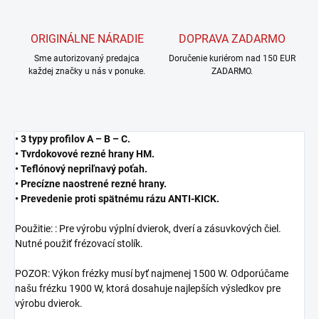
ORIGINÁLNE NÁRADIE
DOPRAVA ZADARMO
Sme autorizovaný predajca
Doručenie kuriérom nad 150 EUR
každej značky u nás v ponuke.
ZADARMO.
• 3 typy profilov A – B – C.
• Tvrdokovové rezné hrany HM.
• Teflónový nepriľnavý poťah.
• Precízne naostrené rezné hrany.
• Prevedenie proti spätnému rázu ANTI-KICK.
Použitie: : Pre výrobu výplní dvierok, dverí a zásuvkových čiel.
Nutné použiť frézovací stolík.
POZOR: Výkon frézky musí byť najmenej 1500 W. Odporúčame
našu frézku 1900 W, ktorá dosahuje najlepších výsledkov pre
výrobu dvierok.