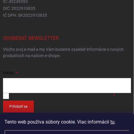
IČ: 45249393
DIČ: 2022910835
IČ DPH: SK2022910835
ODOBERAŤ NEWSLETTER
Vložte svoj e-mail a my Vám budeme zasielať informácie o nových
produktoch na našom e-shope.
EMAIL
Vložením e-mailu
súhlasíte so spracováním osobných údajov
.
Prihlásiť sa
Tento web používa súbory cookie. Viac informácií
tu
.