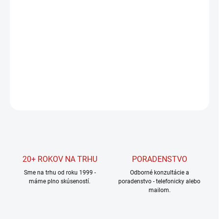
cena:
MOŽNOSTI
DORUČENIA
−
+
Pridať do košíka
DETAILNÉ INFORMÁCIE
OPÝTAŤ SA
STRÁŽIŤ
20+ ROKOV NA TRHU
PORADENSTVO
Sme na trhu od roku 1999 -
Odborné konzultácie a
máme plno skúseností.
poradenstvo - telefonicky alebo
mailom.