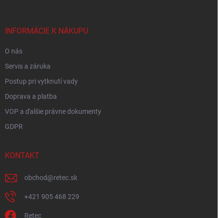
ä
t
i
INFORMÁCIE K NÁKUPU
e
O nás
Servis a záruka
Postup pri vytknutí vady
Doprava a platba
VOP a ďalšie právne dokumenty
GDPR
KONTAKT
obchod
@
retec.sk
+421 905 468 229
Retec