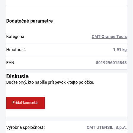
Dodatočné parametre
Kategória
:
CMT Orange Tools
Hmotnosť
:
1.91 kg
EAN
:
8019296015843
Diskusia
Buďte prvý, kto napíše príspevok k tejto položke.
Pridať komentár
Výrobná spoločnosť
:
CMT UTENSILI S.p.A.