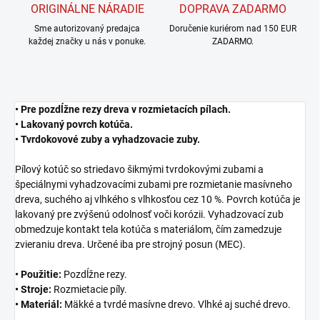
ORIGINÁLNE NÁRADIE
DOPRAVA ZADARMO
Sme autorizovaný predajca
Doručenie kuriérom nad 150 EUR
každej značky u nás v ponuke.
ZADARMO.
• Pre pozdĺžne rezy dreva v rozmietacích pílach.
• Lakovaný povrch kotúča.
• Tvrdokovové zuby a vyhadzovacie zuby.
Pílový kotúč so striedavo šikmými tvrdokovými zubami a
špeciálnymi vyhadzovacími zubami pre rozmietanie masívneho
dreva, suchého aj vlhkého s vlhkosťou cez 10 %. Povrch kotúča je
lakovaný pre zvýšenú odolnosť voči korózii. Vyhadzovací zub
obmedzuje kontakt tela kotúča s materiálom, čím zamedzuje
zvieraniu dreva. Určené iba pre strojný posun (MEC).
• Použitie:
Pozdĺžne rezy.
• Stroje:
Rozmietacie píly.
• Materiál:
Mäkké a tvrdé masívne drevo. Vlhké aj suché drevo.