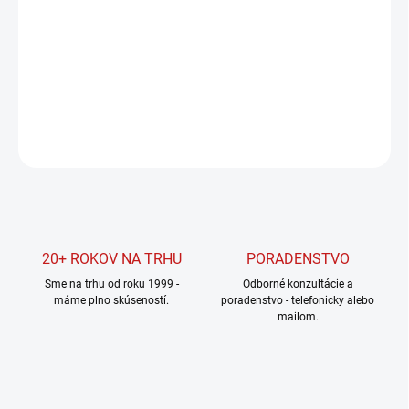
Jednotková
SKLADOM U DODÁVATEĽA
cena:
MOŽNOSTI
DORUČENIA
DETAILNÉ INFORMÁCIE
OPÝTAŤ SA
STRÁŽIŤ
20+ ROKOV NA TRHU
PORADENSTVO
Sme na trhu od roku 1999 -
Odborné konzultácie a
máme plno skúseností.
poradenstvo - telefonicky alebo
mailom.