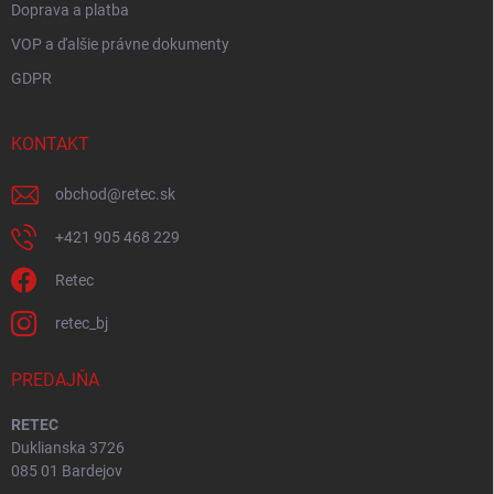
Doprava a platba
VOP a ďalšie právne dokumenty
GDPR
KONTAKT
obchod
@
retec.sk
+421 905 468 229
Retec
retec_bj
PREDAJŇA
RETEC
Duklianska 3726
085 01 Bardejov