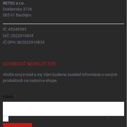
RETEC s.r.o.
Duklianska 3726
085 01 Bardejov
IČ: 45249393
DIČ: 2022910835
IČ DPH: SK2022910835
ODOBERAŤ NEWSLETTER
Vložte svoj e-mail a my Vám budeme zasielať informácie o nových
produktoch na našom e-shope.
EMAIL
Vložením e-mailu
súhlasíte so spracováním osobných údajov
.