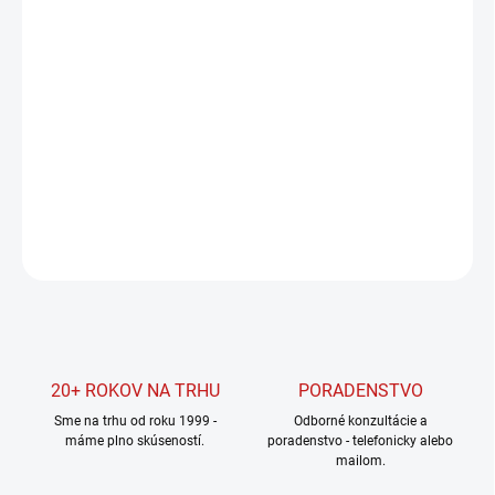
Jednotková
SKLADOM U DODÁVATEĽA
cena:
MOŽNOSTI
DORUČENIA
−
+
Pridať do košíka
DETAILNÉ INFORMÁCIE
OPÝTAŤ SA
STRÁŽIŤ
20+ ROKOV NA TRHU
PORADENSTVO
Sme na trhu od roku 1999 -
Odborné konzultácie a
máme plno skúseností.
poradenstvo - telefonicky alebo
mailom.