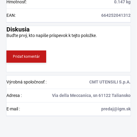
Hmotnosť
:
0.147 kg
EAN
:
664252041312
Diskusia
Buďte prvý, kto napíše príspevok k tejto položke.
Pridať komentár
Výrobná spoločnosť
:
CMT UTENSILI S.p.A.
Adresa
:
Via della Meccanica, sn 61122 Taliansko
E-mail
:
predaj@igm.sk