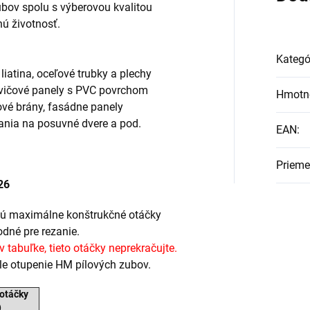
ubov spolu s výberovou kvalitou
ú životnosť.
Kategó
 liatina, oceľové trubky a plechy
endvičové panely s PVC povrchom
Hmotn
vé brány, fasádne panely
vania na posuvné dvere a pod.
EAN
:
Prieme
226
sú maximálne konštrukčné otáčky
odné pre rezanie.
 tabuľke, tieto otáčky neprekračujte.
le otupenie HM pílových zubov.
 otáčky
)