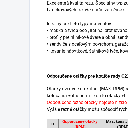
Excelentná kvalita rezu. Špeciálny typ z
tvrdokovových rezných hrán zaručuje dlh
Ideálny pre tieto typy materiálov:
• mäkká a tvrdá oceľ, liatina, profilovaná
• profily pre hliníkové dvere a okná, s
• sendviče s oceľovým povrchom, garážo
• kovanie nábytkové, šatníkové tyče, ko
Odporučené otáčky pre kotúče rady C
Otáčky uvedené na kotúči (MAX. RPM) 
kotúča na voľnobeh, nie sú to otáčky vh
Odporučené rezné otáčky nájdete nižšie v
Vyššie rezné otáčky môžu spôsobiť rých
Odporučené otáčky
Max.
konšt
.
D
(RPM)
(RPM