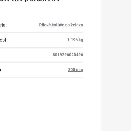
ria
:
Pílové kotúče na železo
osť
:
1.196 kg
8019296020496
r
:
305 mm