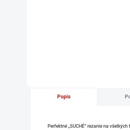
a pokosová píla EXCM
341-305 GD
1 437,87 €
1 169 € bez DPH
−
+
Do košíka
Popis
Po
Perfektné „SUCHÉ“ rezanie na všetkých t