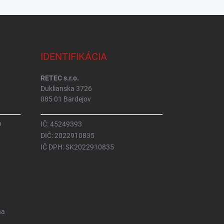
IDENTIFIKÁCIA
RETEC s.r.o.
Duklianska 3726
085 01 Bardejov
0
IČ: 45249393
DIČ: 2022910835
IČ DPH: SK2022910835
na