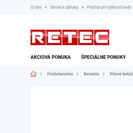
Prejsť
O nás
Servis a záruka
Postup pri vytknutí vady
na
obsah
AKCIOVÁ PONUKA
ŠPECIÁLNE PONUKY
Domov
Príslušenstvo
Rezanie
Pílové kotú
Neohodnotené
Podrobnosti hodn