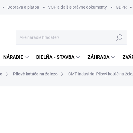
Doprava a platba
VOP a ďalšie právne dokumenty
GDPR
Hľadať
NÁRADIE
DIELŇA - STAVBA
ZÁHRADA
ZVÁ
če
Pílové kotúče na železo
CMT Industrial Pílový kotúč na žel
otenia
ZNAČKA:
CMT ORANGE TOOLS
209 €
/ ks
169,92 € bez DPH
Jednotková
SKLADOM
(1 KS)