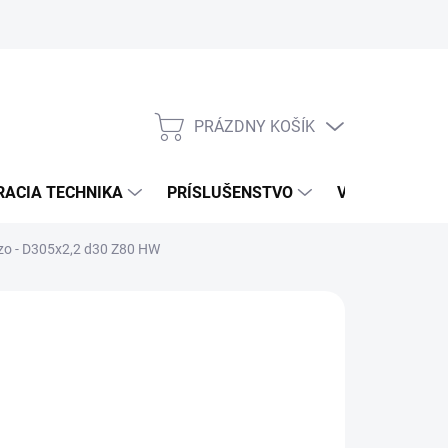
PRÁZDNY KOŠÍK
NÁKUPNÝ
KOŠÍK
RACIA TECHNIKA
PRÍSLUŠENSTVO
VÝROBCOVIA
ezo - D305x2,2 d30 Z80 HW