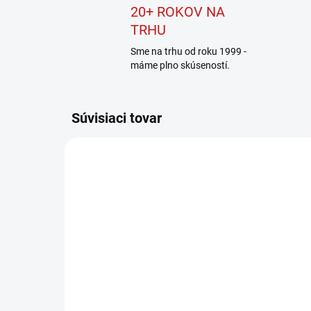
20+ ROKOV NA
TRHU
Sme na trhu od roku 1999 -
máme plno skúseností.
Súvisiaci tovar
NOVINKA
0601B23800
NA DOTAZ
Bosch EXPERT Kapovacia