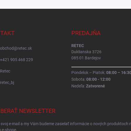
TAKT
PREDAJŇA
RETEC
obchod
@
retec.sk
Duklianska 3726
085 01 Bardejov
+421 905 468 229
Retec
Pondelok – Piatok:
08:00 – 16:3
Sobota:
08:00 - 12:00
retec_bj
Nedeľa:
Zatvorené
BERAŤ NEWSLETTER
 svoj e-mail a my Vám budeme zasielať informácie o nových produktoch 
 e-shope.