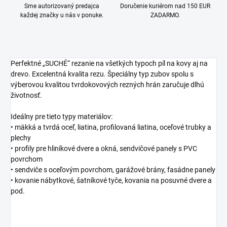
Sme autorizovaný predajca
Doručenie kuriérom nad 150 EUR
každej značky u nás v ponuke.
ZADARMO.
Perfektné „SUCHÉ“ rezanie na všetkých typoch píl na kovy aj na
drevo. Excelentná kvalita rezu. Špeciálny typ zubov spolu s
výberovou kvalitou tvrdokovových rezných hrán zaručuje dlhú
životnosť.
Ideálny pre tieto typy materiálov:
• mäkká a tvrdá oceľ, liatina, profilovaná liatina, oceľové trubky a
plechy
• profily pre hliníkové dvere a okná, sendvičové panely s PVC
povrchom
• sendviče s oceľovým povrchom, garážové brány, fasádne panely
• kovanie nábytkové, šatníkové tyče, kovania na posuvné dvere a
pod.