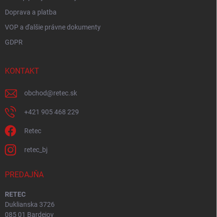
Doprava a platba
VOP a ďalšie právne dokumenty
GDPR
KONTAKT
obchod
@
retec.sk
+421 905 468 229
Retec
retec_bj
PREDAJŇA
RETEC
Duklianska 3726
085 01 Bardejov