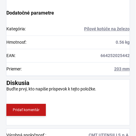
Dodatočné parametre
Kategória
:
Pílové kotúče na železo
Hmotnosť
:
0.56 kg
EAN
:
664252025442
Priemer
:
203 mm
Diskusia
Buďte prvý, kto napíše príspevok k tejto položke.
Pridať komentár
Výrobná spoločnosť
:
CMT UTENSILI S.p.A.