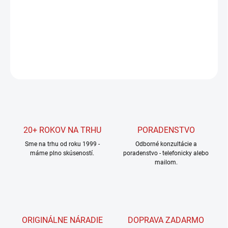
cena:
MOŽNOSTI
DORUČENIA
DETAILNÉ INFORMÁCIE
OPÝTAŤ SA
STRÁŽIŤ
20+ ROKOV NA TRHU
PORADENSTVO
Sme na trhu od roku 1999 -
Odborné konzultácie a
máme plno skúseností.
poradenstvo - telefonicky alebo
mailom.
ORIGINÁLNE NÁRADIE
DOPRAVA ZADARMO