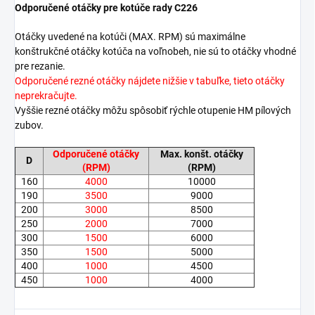
Odporučené otáčky pre kotúče rady C226
Otáčky uvedené na kotúči (MAX. RPM) sú maximálne
konštrukčné otáčky kotúča na voľnobeh, nie sú to otáčky vhodné
pre rezanie.
Odporučené rezné otáčky nájdete nižšie v tabuľke, tieto otáčky
neprekračujte.
Vyššie rezné otáčky môžu spôsobiť rýchle otupenie HM pílových
zubov.
Odporučené otáčky
Max.
konšt
. otáčky
D
(RPM)
(RPM)
160
4000
10000
190
3500
9000
200
3000
8500
250
2000
7000
300
1500
6000
350
1500
5000
400
1000
4500
450
1000
4000