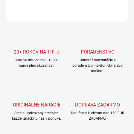
DETAILNÉ INFORMÁCIE
OPÝTAŤ SA
STRÁŽIŤ
20+ ROKOV NA TRHU
PORADENSTVO
Sme na trhu od roku 1999 -
Odborné konzultácie a
máme plno skúseností.
poradenstvo - telefonicky alebo
mailom.
ORIGINÁLNE NÁRADIE
DOPRAVA ZADARMO
Sme autorizovaný predajca
Doručenie kuriérom nad 150 EUR
každej značky u nás v ponuke.
ZADARMO.