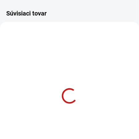
Súvisiaci tovar
SKLADOM U DODÁVATEĽA
CMT Multifunkčná
oscilačná píla 300W
104 €
84,55 € bez DPH
−
+
Do košíka