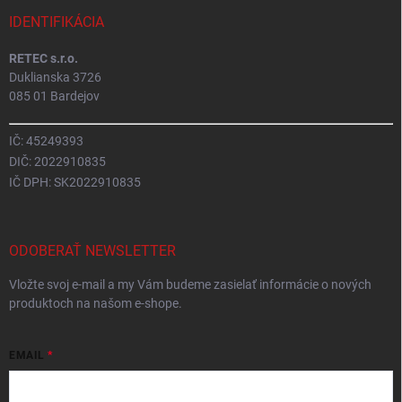
IDENTIFIKÁCIA
RETEC s.r.o.
Duklianska 3726
085 01 Bardejov
IČ: 45249393
DIČ: 2022910835
IČ DPH: SK2022910835
ODOBERAŤ NEWSLETTER
Vložte svoj e-mail a my Vám budeme zasielať informácie o nových
produktoch na našom e-shope.
EMAIL