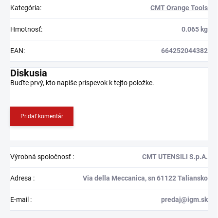
Kategória
:
CMT Orange Tools
Hmotnosť
:
0.065 kg
EAN
:
664252044382
Diskusia
Buďte prvý, kto napíše príspevok k tejto položke.
Pridať komentár
Výrobná spoločnosť
:
CMT UTENSILI S.p.A.
Adresa
:
Via della Meccanica, sn 61122 Taliansko
E-mail
:
predaj@igm.sk