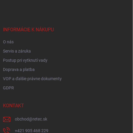
á
p
ä
t
i
INFORMÁCIE K NÁKUPU
e
O nás
Servis a záruka
Postup pri vytknutí vady
Doprava a platba
VOP a ďalšie právne dokumenty
GDPR
KONTAKT
obchod
@
retec.sk
+421 905 468 229