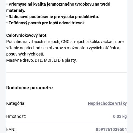
• Priemyselná kvalita jemnozrnného tvrdokovu na tvrdé
materiály.
• Rádiusové podbrúsenie pre vysokú produktivitu.
• Teflónový povrch pre lepší odvod triesok.
Celotvrdokovový hrot.
Použitie: na vŕtacích strojoch, CNC strojoch a kolíkovačkách, pre
vŕtanie nepriechodzích otvorov s možnosťou vyšších otáčok a
posuvných rýchlostí.
Masívne drevo, DTD, MDF, LTD a plasty.
Dodatočné parametre
Kategória
:
Nepriechodze vrtáky
Hmotnosť
:
0.03 kg
EAN
:
8591761039504