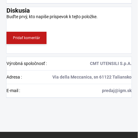
Diskusia
Buďte prvý, kto napíše príspevok k tejto položke.
Pridať komentár
Výrobná spoločnosť
:
CMT UTENSILI S.p.A.
Adresa
:
Via della Meccanica, sn 61122 Taliansko
E-mail
:
predaj@igm.sk
Z