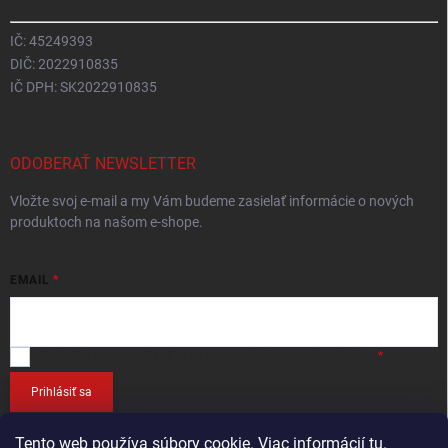
IČ: 45249393
DIČ: 2022910835
IČ DPH: SK2022910835
ODOBERAŤ NEWSLETTER
Vložte svoj e-mail a my Vám budeme zasielať informácie o nových
produktoch na našom e-shope.
EMAIL
Vložením e-mailu
súhlasíte so spracováním osobných údajov
.
Prihlásiť sa
Tento web používa súbory cookie. Viac informácií
tu
.