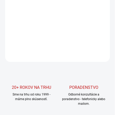
Jednotková
SKLADOM
(2 KS)
cena:
MÔŽEME
DORUČIŤ DO:
11.8.2026
MOŽNOSTI
DORUČENIA
DETAILNÉ INFORMÁCIE
OPÝTAŤ SA
STRÁŽIŤ
20+ ROKOV NA TRHU
PORADENSTVO
Sme na trhu od roku 1999 -
Odborné konzultácie a
máme plno skúseností.
poradenstvo - telefonicky alebo
mailom.