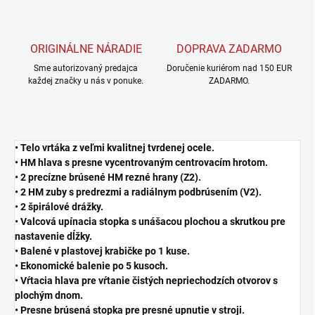
ORIGINÁLNE NÁRADIE
DOPRAVA ZADARMO
Sme autorizovaný predajca
Doručenie kuriérom nad 150 EUR
každej značky u nás v ponuke.
ZADARMO.
• Telo vrtáka z veľmi kvalitnej tvrdenej ocele.
• HM hlava s presne vycentrovaným centrovacím hrotom.
• 2 precízne brúsené HM rezné hrany (Z2).
• 2 HM zuby s predrezmi a radiálnym podbrúsením (V2).
• 2 špirálové drážky.
• Valcová upínacia stopka s unášacou plochou a skrutkou pre
nastavenie dĺžky.
• Balené v plastovej krabičke po 1 kuse.
• Ekonomické balenie po 5 kusoch.
• Vŕtacia hlava pre vŕtanie čistých nepriechodzích otvorov s
plochým dnom.
• Presne brúsená stopka pre presné upnutie v stroji.