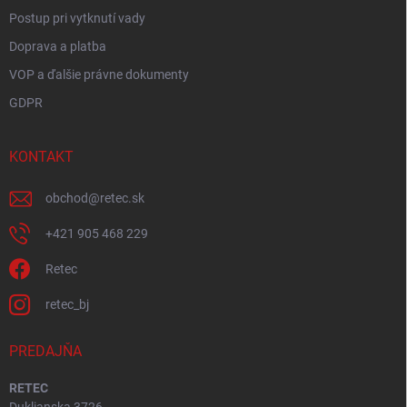
Postup pri vytknutí vady
Doprava a platba
VOP a ďalšie právne dokumenty
GDPR
KONTAKT
obchod
@
retec.sk
+421 905 468 229
Retec
retec_bj
PREDAJŇA
RETEC