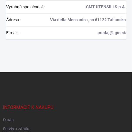
Výrobná spoločnosť
:
CMT UTENSILI S.p.A.
Adresa
:
Via della Meccanica, sn 61122 Taliansko
E-mail
:
predaj@igm.sk
Z
á
p
ä
t
i
INFORMÁCIE K NÁKUPU
e
O nás
Servis a záruka