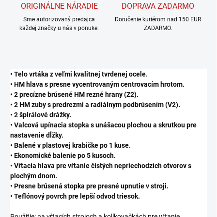
ORIGINÁLNE NÁRADIE
DOPRAVA ZADARMO
Sme autorizovaný predajca
Doručenie kuriérom nad 150 EUR
každej značky u nás v ponuke.
ZADARMO.
• Telo vrtáka z veľmi kvalitnej tvrdenej ocele.
• HM hlava s presne vycentrovaným centrovacím hrotom.
• 2 precízne brúsené HM rezné hrany (Z2).
• 2 HM zuby s predrezmi a radiálnym podbrúsením (V2).
• 2 špirálové drážky.
• Valcová upínacia stopka s unášacou plochou a skrutkou pre
nastavenie dĺžky.
• Balené v plastovej krabičke po 1 kuse.
• Ekonomické balenie po 5 kusoch.
• Vŕtacia hlava pre vŕtanie čistých nepriechodzích otvorov s
plochým dnom.
• Presne brúsená stopka pre presné upnutie v stroji.
• Teflónový povrch pre lepší odvod triesok.
Použitie: na vŕtacích strojoch a kolíkovačkách pre vŕtanie