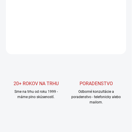
Jednotková
SKLADOM U DODÁVATEĽA
cena:
MOŽNOSTI
DORUČENIA
DETAILNÉ INFORMÁCIE
OPÝTAŤ SA
STRÁŽIŤ
20+ ROKOV NA TRHU
PORADENSTVO
Sme na trhu od roku 1999 -
Odborné konzultácie a
máme plno skúseností.
poradenstvo - telefonicky alebo
mailom.