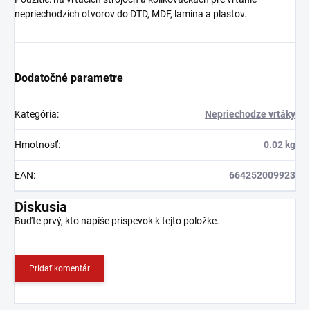
nepriechodzích otvorov do DTD, MDF, lamina a plastov.
Dodatočné parametre
Kategória
:
Nepriechodze vrtáky
Hmotnosť
:
0.02 kg
EAN
:
664252009923
Diskusia
Buďte prvý, kto napíše príspevok k tejto položke.
Pridať komentár