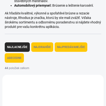
stavebných materiálov.
Automobilový priemysel:
Brúsenie a leštenie karosérií.
Ak hľadáte kvalitné, výkonné a spoľahlivé brúsne a rezacie
nástroje, Rhodius je značka, ktorú by ste mali zvážiť. Vďaka
širokému sortimentu a odbornému poradenstvu si nájdete vhodný
produkt pre vašu konkrétnu aplikáciu.
R
a
NAJLACNEJŠIE
NAJDRAHŠIE
NAJPREDÁVANEJŠIE
d
e
ABECEDNE
n
i
44
položiek celkom
e
V
p
ý
r
VIAC ZA MENEJ
p
o
i
d
s
u
p
k