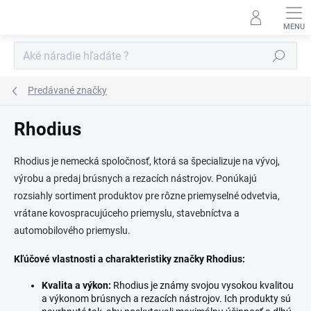
Prejsť
na
obsah
Hľadať
Predávané značky
Rhodius
Rhodius je nemecká spoločnosť, ktorá sa špecializuje na vývoj,
výrobu a predaj brúsnych a rezacích nástrojov. Ponúkajú
rozsiahly sortiment produktov pre rôzne priemyselné odvetvia,
vrátane kovospracujúceho priemyslu, stavebníctva a
automobilového priemyslu.
Kľúčové vlastnosti a charakteristiky značky Rhodius:
Kvalita a výkon:
Rhodius je známy svojou vysokou kvalitou
a výkonom brúsnych a rezacích nástrojov. Ich produkty sú