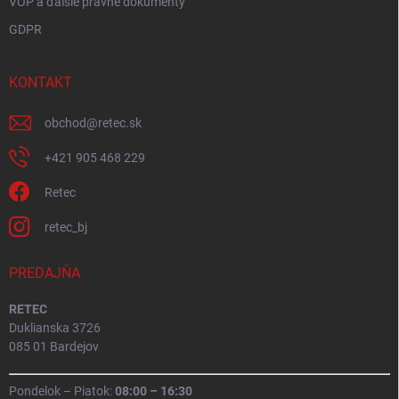
VOP a ďalšie právne dokumenty
GDPR
KONTAKT
obchod
@
retec.sk
+421 905 468 229
Retec
retec_bj
PREDAJŇA
RETEC
Duklianska 3726
085 01 Bardejov
Pondelok – Piatok:
08:00 – 16:30