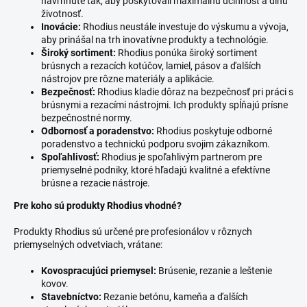
navrhnuté tak, aby poskytovali maximálnu účinnosť a dlhú
životnosť.
Inovácie:
Rhodius neustále investuje do výskumu a vývoja,
aby prinášal na trh inovatívne produkty a technológie.
Široký sortiment:
Rhodius ponúka široký sortiment
brúsnych a rezacích kotúčov, lamiel, pásov a ďalších
nástrojov pre rôzne materiály a aplikácie.
Bezpečnosť:
Rhodius kladie dôraz na bezpečnosť pri práci s
brúsnymi a rezacími nástrojmi. Ich produkty spĺňajú prísne
bezpečnostné normy.
Odbornosť a poradenstvo:
Rhodius poskytuje odborné
poradenstvo a technickú podporu svojim zákazníkom.
Spoľahlivosť:
Rhodius je spoľahlivým partnerom pre
priemyselné podniky, ktoré hľadajú kvalitné a efektívne
brúsne a rezacie nástroje.
Pre koho sú produkty Rhodius vhodné?
Produkty Rhodius sú určené pre profesionálov v rôznych
priemyselných odvetviach, vrátane:
Kovospracujúci priemysel:
Brúsenie, rezanie a leštenie
kovov.
Stavebníctvo:
Rezanie betónu, kameňa a ďalších